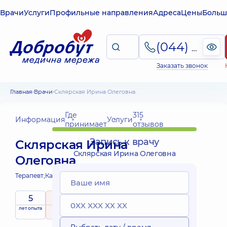
Врачи
Услуги
Профильные направления
Адреса
Цены
Больш
(044) 495-2-888
Заказать звонок
Главная
Врачи
Склярская Ирина Олеговна
Где
315
Информация
Услуги
принимает
отзывов
Запись к врачу
Склярская Ирина
Склярская Ирина Олеговна
Олеговна
Терапевт;
Кардиолог;
5
5
/ 5
Выездные
лет опыта
рейтинг
на основе
услуги
315 отзывов