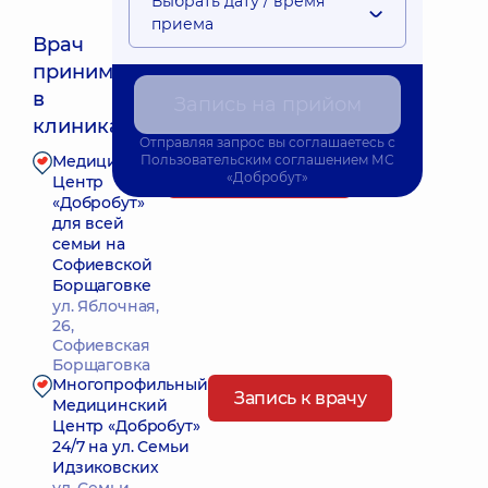
Выбрать дату / время
приема
Врач
принимает
Ближайшее время приема: Завтра о 09:15
в
Запись на прийом
клиниках:
Отправляя запрос вы соглашаетесь с
Медицинский
Пользовательским соглашением
МС
Запись к врачу
«Добробут»
Центр
«Добробут»
для всей
семьи на
Софиевской
Борщаговке
ул. Яблочная,
26,
Софиевская
Борщаговка
Многопрофильный
Запись к врачу
Медицинский
Центр «Добробут»
24/7 на ул. Семьи
Идзиковских