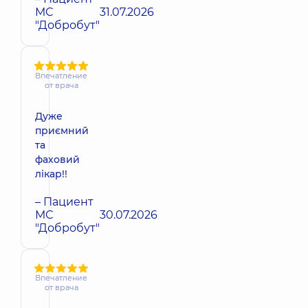
МС
31.07.2026
"Добробут"
Впечатление
от врача
Дуже
приємний
та
фаховий
лікар!!
– Пациент
МС
30.07.2026
"Добробут"
Впечатление
от врача