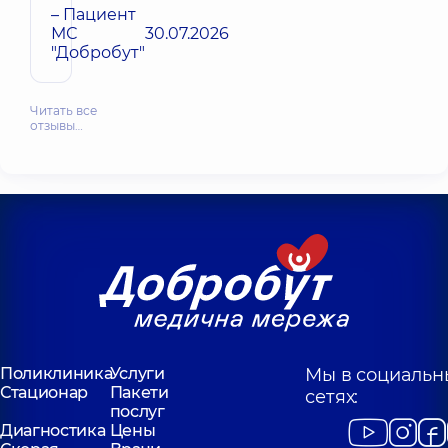
– Пациент
МС
30.07.2026
"Добробут"
Читать все
отзывы…
Поликлиника
Услуги
Мы в социальн
Стационар
Пакети
сетях:
послуг
Диагностика
Цены