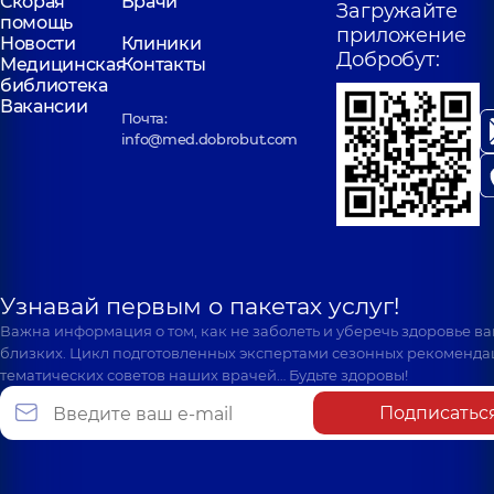
Скорая
Врачи
Загружайте
помощь
приложение
Новости
Клиники
Добробут:
Медицинская
Контакты
библиотека
Вакансии
Почта:
info@med.dobrobut.com
Узнавай первым о пакетах услуг!
Важна информация о том, как не заболеть и уберечь здоровье в
близких. Цикл подготовленных экспертами сезонных рекоменда
тематических советов наших врачей… Будьте здоровы!
Подписатьс