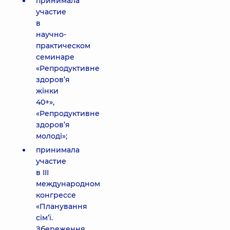
принимала
участие
в
научно-
практическом
семинаре
«Репродуктивне
здоров’я
жінки
40+»,
«Репродуктивне
здоров’я
молоді»;
принимала
участие
в ІІІ
международном
конгрессе
«Планування
сім’ї.
Збереження