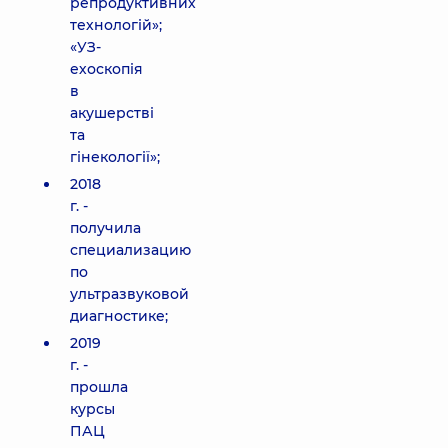
репродуктивних
технологій»;
«УЗ-
ехоскопія
в
акушерстві
та
гінекології»;
2018
г. -
получила
специализацию
по
ультразвуковой
диагностике;
2019
г. -
прошла
курсы
ПАЦ