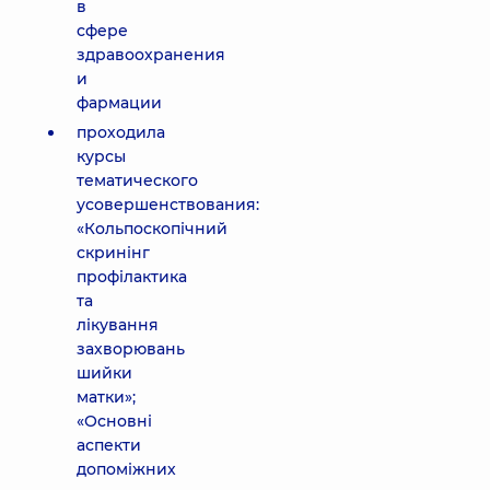
в
сфере
здравоохранения
и
фармации
проходила
курсы
тематического
усовершенствования:
«Кольпоскопічний
скринінг
профілактика
та
лікування
захворювань
шийки
матки»;
«Основні
аспекти
допоміжних