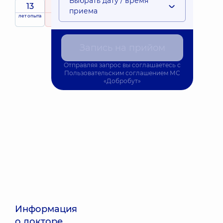
Выбрать дату / время
13
4.6
/ 5
приема
лет опыта
рейтинг
на основе
6 отзывов
Запись на прийом
Отправляя запрос вы соглашаетесь с
Пользовательским соглашением
МС
«Добробут»
Информация
о докторе