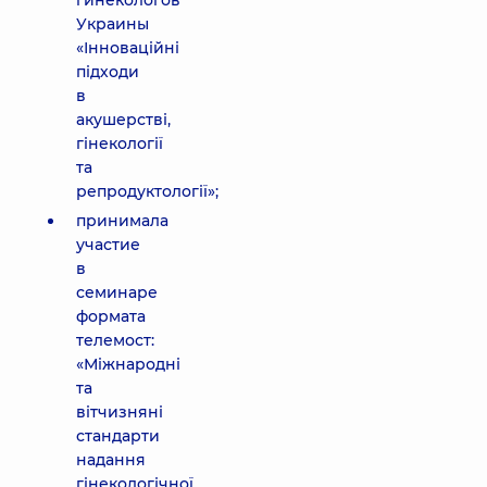
гинекологов
Украины
«Інноваційні
підходи
в
акушерстві,
гінекології
та
репродуктології»;
принимала
участие
в
семинаре
формата
телемост:
«Міжнародні
та
вітчизняні
стандарти
надання
гінекологічної