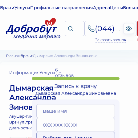
Врачи
Услуги
Профильные направления
Адреса
Цены
Больш
(044) 495-2-888
Заказать звонок
Главная
Врачи
Дымарская Александра Зиновьевна
6
Информация
Услуги
отзывов
Запись к врачу
Дымарская
Дымарская Александра Зиновьевна
Александра
Зиновьевна
Акушер-гинеколог;
Врач ультразвуковой
диагностики;