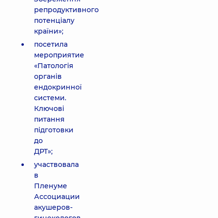
репродуктивного
потенціалу
країни»;
посетила
мероприятие
«Патологія
органів
ендокринної
системи.
Ключові
питання
підготовки
до
ДРТ»;
участвовала
в
Пленуме
Ассоциации
акушеров-