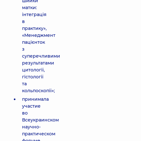
шийки
матки:
інтеграція
в
практику»,
«Менеджмент
пацієнток
з
суперечливими
результатами
цитології,
гістології
та
кольпоскопії»;
принимала
участие
во
Всеукраинском
научно-
практическом
форуме