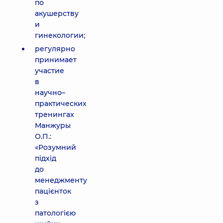
по
акушерству
и
гинекологии;
регулярно
принимает
участие
в
научно–
практических
тренингах
Манжуры
О.П.:
«Розумний
підхід
до
менеджменту
пацієнток
з
патологією