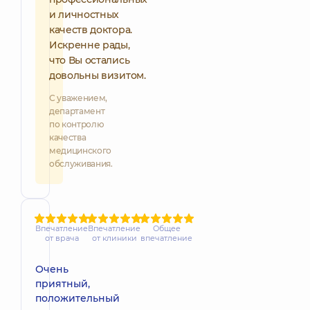
и личностных
качеств доктора.
Искренне рады,
что Вы остались
довольны визитом.
С уважением,
департамент
по контролю
качества
медицинского
обслуживания.
Впечатление
Впечатление
Общее
от врача
от клиники
впечатление
Очень
приятный,
положительный