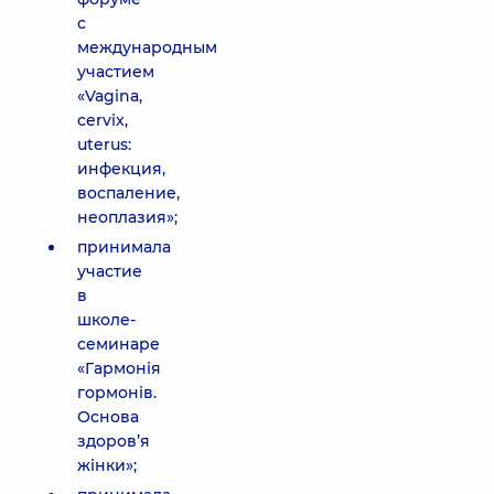
с
международным
участием
«Vagina,
cervix,
uterus:
инфекция,
воспаление,
неоплазия»;
принимала
участие
в
школе-
семинаре
«Гармонія
гормонів.
Основа
здоров’я
жінки»;