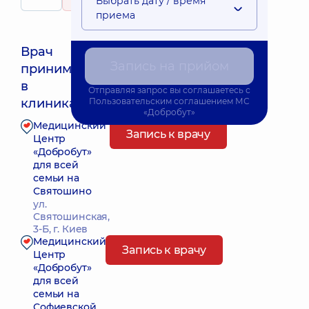
Выбрать дату / время
285 отзывов
детей
приема
Врач
Запись на прийом
принимает
Ближайшее время приема: 09.08.2026 9:00
в
Отправляя запрос вы соглашаетесь с
клиниках:
Пользовательским соглашением
МС
«Добробут»
Медицинский
Запись к врачу
Центр
«Добробут»
для всей
семьи на
Святошино
ул.
Святошинская,
3-Б, г. Киев
Медицинский
Запись к врачу
Центр
«Добробут»
для всей
семьи на
Софиевской