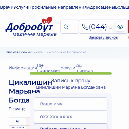
Врачи
Услуги
Профильные направления
Адреса
Цены
Больш
(044) 495-2-888
Заказать звонок
Главная
Врачи
Цикалишин Марьяна Богдановна
Где
285
Информация
Услуги
принимает
отзывов
Запись к врачу
Цикалишин
Цикалишин Марьяна Богдановна
Марьяна
Богдановна
Педиатр;
9
5
/ 5
лет опыта
рейтинг
на основе
принимает