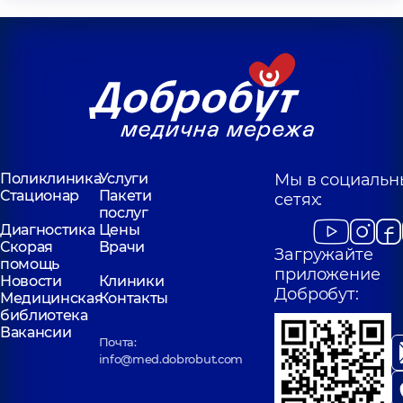
Поликлиника
Услуги
Мы в социальн
Стационар
Пакети
сетях:
послуг
Диагностика
Цены
Скорая
Врачи
Загружайте
помощь
приложение
Новости
Клиники
Добробут:
Медицинская
Контакты
библиотека
Вакансии
Почта:
info@med.dobrobut.com