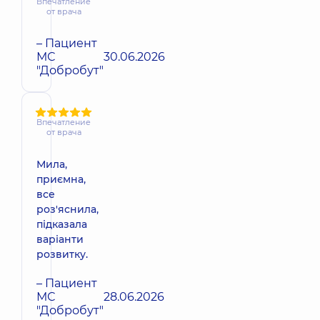
Впечатление
от врача
– Пациент
МС
30.06.2026
"Добробут"
Впечатление
от врача
Мила,
приємна,
все
роз'яснила,
підказала
варіанти
розвитку.
– Пациент
МС
28.06.2026
"Добробут"