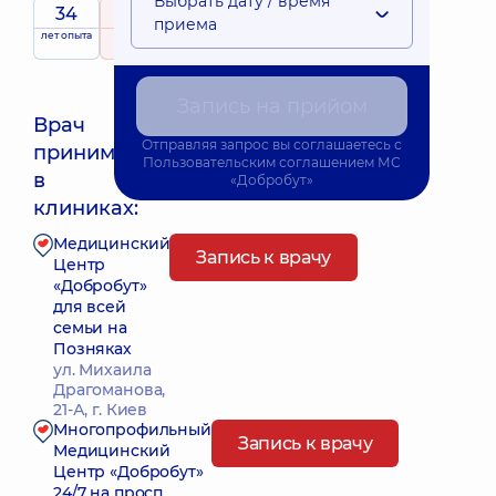
Выбрать дату / время
34
5
/ 5
приема
лет опыта
рейтинг
на основе
принимает
388 отзывов
детей
Запись на прийом
Врач
Отправляя запрос вы соглашаетесь с
принимает
Пользовательским соглашением
МС
Ближайшее время приема: 11.08.2026 8:00
в
«Добробут»
клиниках:
Медицинский
Запись к врачу
Центр
«Добробут»
для всей
семьи на
Позняках
ул. Михаила
Драгоманова,
21-А, г. Киев
Многопрофильный
Запись к врачу
Медицинский
Центр «Добробут»
24/7 на просп.