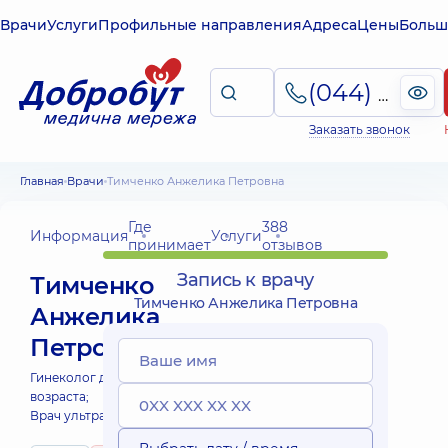
Врачи
Услуги
Профильные направления
Адреса
Цены
Больш
(044) 495-2-888
Заказать звонок
Главная
Врачи
Тимченко Анжелика Петровна
Где
388
Информация
Услуги
принимает
отзывов
Запись к врачу
Тимченко
Тимченко Анжелика Петровна
Анжелика
Петровна
Гинеколог детского и подросткового
возраста;
Врач ультразвуковой диагностики;