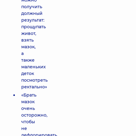
можно
получить
должный
результат:
прощупать
живот,
взять
мазок,
а
также
маленьких
деток
посмотреть
ректально»
«Брать
мазок
очень
осторожно,
чтобы
не
дефлорировать