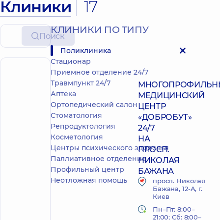
Клиники
17
КЛИНИКИ ПО ТИПУ
Поиск
Поликлиника
Стационар
Приемное отделение 24/7
ПОЛИКЛИНИКА
СТАЦИ
Травмпункт 24/7
МНОГОПРОФИЛЬН
Аптека
МЕДИЦИНСКИЙ
Ортопедический салон
ЦЕНТР
Стоматология
«ДОБРОБУТ»
Репродуктология
24/7
Косметология
НА
Центры психического здоровья
ПРОСП.
Паллиативное отделение
НИКОЛАЯ
Профильный центр
БАЖАНА
Неотложная помощь
просп. Николая
Бажана, 12-А, г.
Киев
Пн–Пт: 8:00–
21:00; Сб: 8:00–