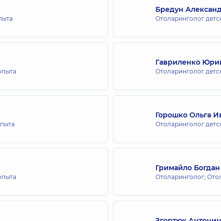
Бредун Алексан
пыта
Отоларинголог детс
для всей семьи на Русановке
Гавриленко Юри
 опыта
Отоларинголог детс
для всей семьи в Броварах
Горошко Ольга И
опыта
Отоларинголог детс
для всей семьи в Ирпене
Гримайло Богдан
 опыта
Отоларинголог; Ото
ля всей семьи в Голосеево
1, г. Киев
Згортюк Антонин