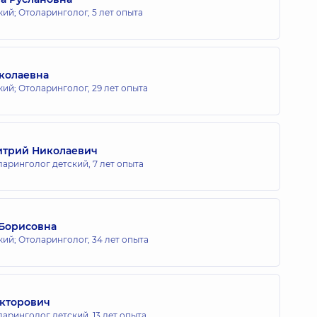
кий; Отоларинголог,
5 лет опыта
колаевна
кий; Отоларинголог,
29 лет опыта
итрий Николаевич
ларинголог детский,
7 лет опыта
 Борисовна
кий; Отоларинголог,
34 лет опыта
икторович
ларинголог детский,
13 лет опыта