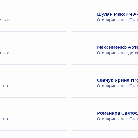
Шуляк Максим А
 опыта
Отоларинголог; Ото
Максименко Арт
опыта
Отоларинголог детс
Савчук Ярина Иг
пыта
Отоларинголог; Ото
Романков Святос
пыта
Отоларинголог; Ото