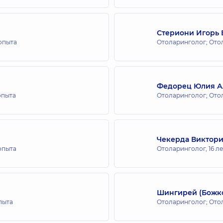
Стериони Игорь
 опыта
Отоларинголог; Ото
Федорец Юлия А
опыта
Отоларинголог; Ото
Чекерда Виктори
 опыта
Отоларинголог,
16 л
Шингирей (Божко
пыта
Отоларинголог; Ото