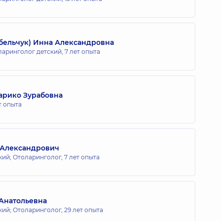
бельчук) Инна Александровна
ларинголог детский,
7 лет опыта
арико Зурабовна
ет опыта
 Александрович
кий; Отоларинголог,
7 лет опыта
 Анатольевна
кий; Отоларинголог,
29 лет опыта