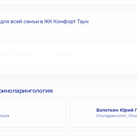
для всей семьи в ЖК Комфорт Таун
ля всей семьи на ул. Коновальца
для всей семьи на Олимпийской
ориноларингология:
Болоткин Юрий 
опыта
Отоларинголог; Ото
для всей семьи в ЖК Новопечерские Липки