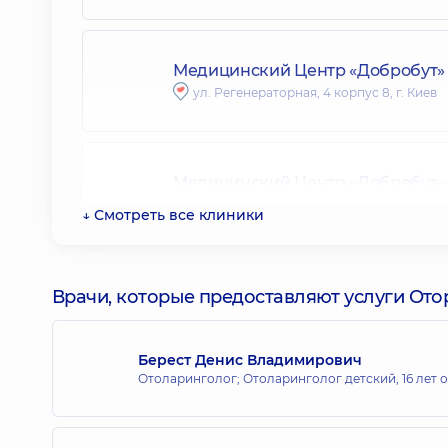
Медицинский Центр «Добробут» 
ул. Регенераторная, 4 корпус 8, г. Киев
Медицинский Центр «Добробут» д
ул. Евгения Коновальца 34-А, г. Киев
↓ Смотреть все клиники
Медицинский Центр «Добробут» 
Врачи, которые предоставляют услуги От
ул. Антоновича, 40, г. Киев
Берест Денис Владимирович
Отоларинголог; Отоларинголог детский,
16 лет 
Медицинский Центр «Добробут» 
ул. Андрея Верхогляда, 16-А, г. Киев