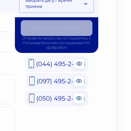
Выбрать дату / время
приема
Запись на прийом
Отправляя запрос вы соглашаетесь с
Пользовательским соглашением
МС
«Добробут»
(044) 495-2-888
(097) 495-2-888
(050) 495-2-888