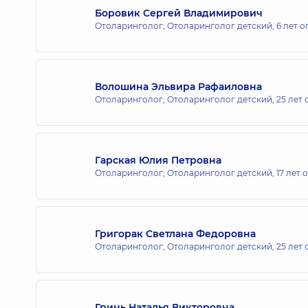
Боровик Сергей Владимирович
Отоларинголог; Отоларинголог детский,
6 лет о
Медицинский Центр «Добробут» 
ул. Энтузиастов 1/2, г. Киев
Волошина Эльвира Рафаиловна
Отоларинголог; Отоларинголог детский,
25 лет
Медицинский Центр «Добробут» 
ул. Киевская, 221-Б, г. Бровары
Гарская Юлия Петровна
Отоларинголог; Отоларинголог детский,
17 лет 
Медицинский Центр «Добробут» 
ул. Поэзии (Грибоедова), 8-А, г. Ирпень
Григорак Светлана Федоровна
Отоларинголог; Отоларинголог детский,
25 лет
Медицинский Центр «Добробут» д
ул. Самойло Кошки (Маршала Конева), 10/
Гринь Наталья Викторовна