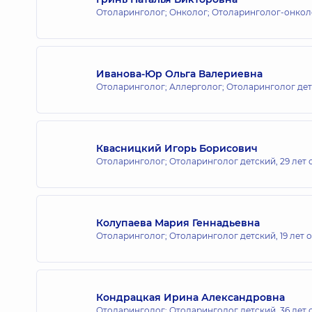
Отоларинголог; Онколог; Отоларинголог-онкол
Медицинский Центр «Добробут» 
ул. Игоря Сикорского, 1, г. Киев
Иванова-Юр Ольга Валериевна
Отоларинголог; Аллерголог; Отоларинголог де
Медицинский Центр «Добробут» 
ул. Яблочная, 26, Софиевская Борщагов
Квасницкий Игорь Борисович
Отоларинголог; Отоларинголог детский,
29 лет
Медицинский Центр «Добробут» 
просп. Владимира Ивасюка (Героев Сталин
Колупаева Мария Геннадьевна
Отоларинголог; Отоларинголог детский,
19 лет 
Медицинский Центр «Добробут» 
Кондрацкая Ирина Александровна
ул. Святошинская, 3-Б, г. Киев
Отоларинголог; Отоларинголог детский,
36 лет