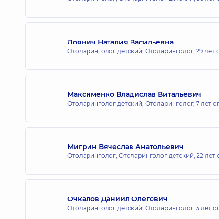
Медицинский Центр «Добробут» 
Лоянич Наталия Васильевна
ул. Александра Мишуги, 12, г. Киев
Отоларинголог детский; Отоларинголог,
29 лет 
Медицинский Центр «Добробут» 
Максименко Владислав Витальевич
ул. Драгоманова, 21-А, г. Киев
Отоларинголог детский; Отоларинголог,
7 лет о
Медицинский Центр «Добробут» д
Мигрин Вячеслав Анатольевич
ул. Татарская, 2-Е, г. Киев
Отоларинголог; Отоларинголог детский,
22 лет
Очкалов Даниил Олегович
Отоларинголог детский; Отоларинголог,
5 лет о