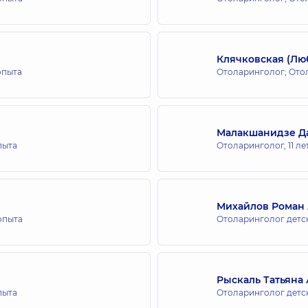
для взрослых на Позняках
Клячковская (Лю
опыта
Отоларинголог; Ото
для всей семьи на Позняках
Малакшанидзе Д
пыта
Отоларинголог,
11 л
ля всей семьи на ул. Татарская
Михайлов Роман
 опыта
Отоларинголог детс
Рыскаль Татьяна
пыта
Отоларинголог детс