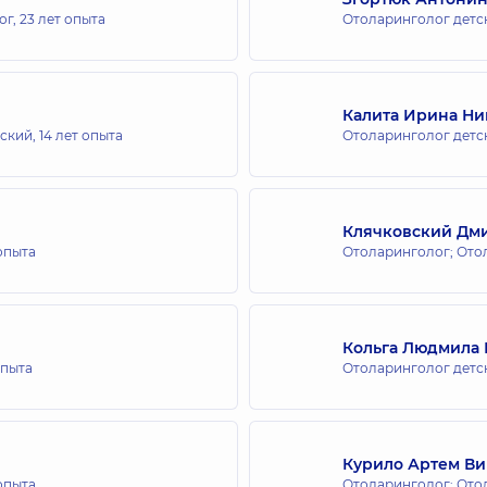
ог,
23 лет опыта
Отоларинголог детс
для всей семьи на Берестейской
Калита Ирина Ни
тский,
14 лет опыта
Отоларинголог детс
для всей семьи на Софиевской Борщаговке
ка
Клячковский Дм
 опыта
Отоларинголог; Ото
для всей семьи на Оболони
града), 16-В, г. Киев
Кольга Людмила
опыта
Отоларинголог детс
для всей семьи на Святошино
Курило Артем В
 опыта
Отоларинголог; Ото