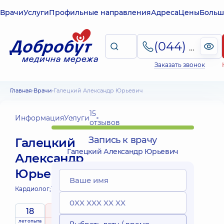
Врачи
Услуги
Профильные направления
Адреса
Цены
Больш
(044) 495-2-888
Заказать звонок
Главная
Врачи
Галецкий Александр Юрьевич
15
Информация
Услуги
отзывов
Запись к врачу
Галецкий
Галецкий Александр Юрьевич
Александр
Юрьевич
Кардиолог;
Терапевт;
18
5
/ 5
лет опыта
рейтинг
на основе