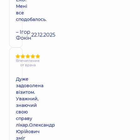
Мені
все
сподобалось.
– Ігор
22.12.2025
Фокін
Впечатление
от врача
Дуже
задоволена
візитом.
Уважний,
знаючий
свою
справу
лікар.Олександр
Юрійович
зміг