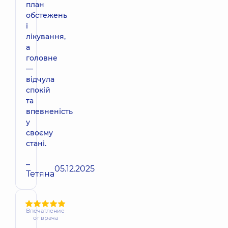
план
обстежень
і
лікування,
а
головне
—
відчула
спокій
та
впевненість
у
своєму
стані.
–
05.12.2025
Тетяна
Впечатление
от врача