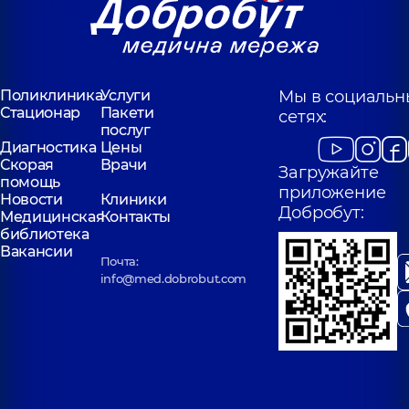
Поликлиника
Услуги
Мы в социальн
Стационар
Пакети
сетях:
послуг
Диагностика
Цены
Скорая
Врачи
Загружайте
помощь
приложение
Новости
Клиники
Добробут:
Медицинская
Контакты
библиотека
Вакансии
Почта:
info@med.dobrobut.com