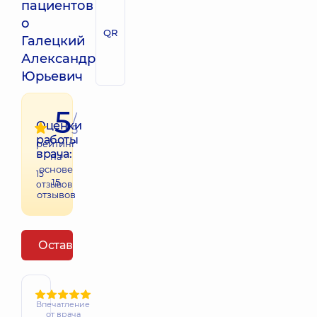
пациентов
о
QR
Галецкий
Александр
Юрьевич
5
/
Оценки
5
работы
рейтинг
врача:
на
основе
15
15
отзывов
отзывов
Оставить отзыв
Впечатление
от врача