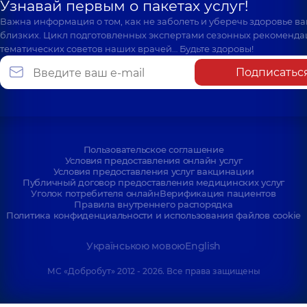
Узнавай первым о пакетах услуг!
Важна информация о том, как не заболеть и уберечь здоровье в
близких. Цикл подготовленных экспертами сезонных рекоменда
тематических советов наших врачей… Будьте здоровы!
Подписатьс
Пользовательское соглашение
Условия предоставления онлайн услуг
Условия предоставления услуг вакцинации
Публичный договор предоставления медицинских услуг
Уголок потребителя онлайн
Верификация пациентов
Правила внутреннего распорядка
Политика конфиденциальности и использования файлов cookie
Українською мовою
English
МС «Добробут» 2012 - 2026. Все права защищены