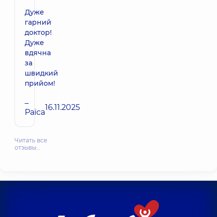
Дуже
гарний
доктор!
Дуже
вдячна
за
швидкий
прийом!
–
16.11.2025
Раїса
Читать все
отзывы…