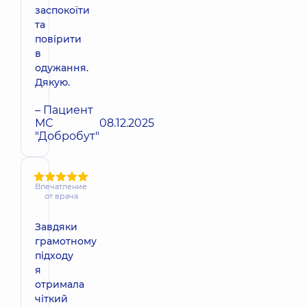
заспокоїти
та
повірити
в
одужання.
Дякую.
– Пациент
МС
08.12.2025
"Добробут"
Впечатление
от врача
Завдяки
грамотному
підходу
я
отримала
чіткий