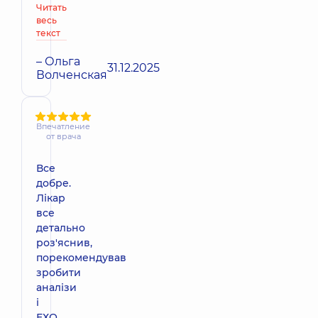
Читать
весь
текст
– Ольга
31.12.2025
Волченская
Впечатление
от врача
Все
добре.
Лікар
все
детально
роз'яснив,
порекомендував
зробити
аналізи
і
ЕХО.