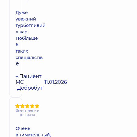
Дуже
уважний
турботливий
лікар.
Побільше
б
таких
спеціалістів
₴
– Пациент
МС
11.01.2026
"Добробут"
Впечатление
от врача
Очень
внимательный,