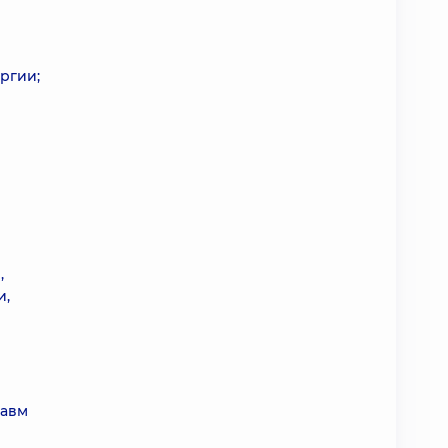
ргии;
,
и,
равм