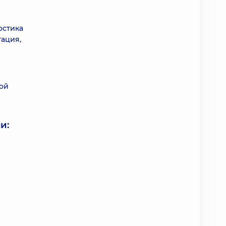
остика
ация,
ой
и: