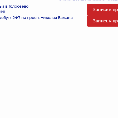
ьи в Голосеево
Запись к в
иев
ут» 24/7 на просп. Николая Бажана
Запись к в