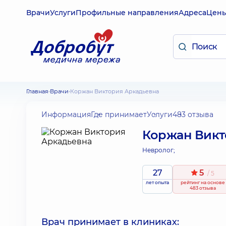
Врачи
Услуги
Профильные направления
Адреса
Цен
Главная
Врачи
Коржан Виктория Аркадьевна
Информация
Где принимает
Услуги
483 отзыва
Коржан Викт
Невролог;
27
5
/ 5
лет опыта
рейтинг
на основе
483 отзыва
Врач принимает в клиниках: