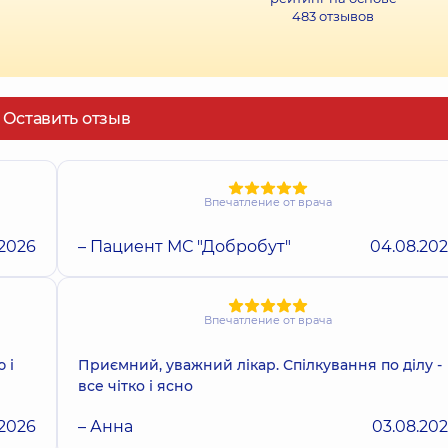
483
отзывов
Оставить отзыв
Впечатление от врача
.2026
– Пациент МС "Добробут"
04.08.20
Впечатление от врача
 і
Приємний, уважний лікар. Спілкування по ділу -
все чітко і ясно
.2026
– Анна
03.08.20