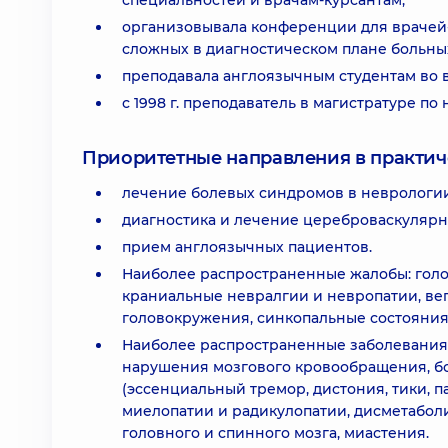
специальностей и врачам-курсантам;
организовывала конференции для врачей
сложных в диагностическом плане больны
преподавала англоязычным студентам во 
с 1998 г. преподаватель в магистратуре по
Приоритетные направления в практич
лечение болевых синдромов в неврологии
диагностика и лечение цереброваскулярн
прием англоязычных пациентов.
Наиболее распространенные жалобы: голо
краниальные невралгии и невропатии, вег
головокружения, синкопальные состояния,
Наиболее распространенные заболевания:
нарушения мозгового кровообращения, бо
(эссенциальный тремор, дистония, тики, п
миелопатии и радикулопатии, дисметабол
головного и спинного мозга, миастения.