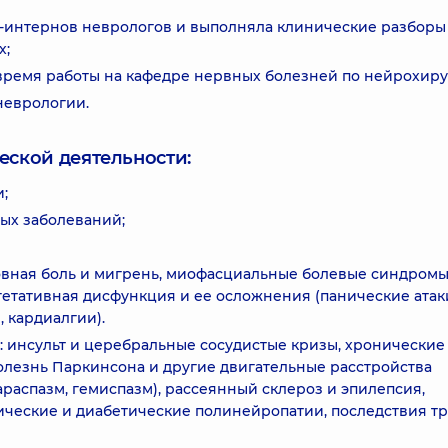
-интернов неврологов и выполняла клинические разборы
х;
время работы на кафедре нервных болезней по нейрохиру
 неврологии.
еской деятельности:
;
ых заболеваний;
вная боль и мигрень, миофасциальные болевые синдромы
етативная дисфункция и ее осложнения (панические атак
 кардиалгии).
 инсульт и церебральные сосудистые кризы, хронические
лезнь Паркинсона и другие двигательные расстройства
араспазм, гемиспазм), рассеянный склероз и эпилепсия,
ические и диабетические полинейропатии, последствия т