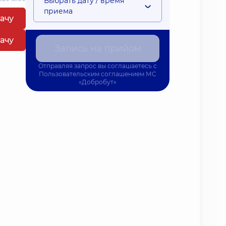
Выбрать дату / время
приема
рачу
рачу
Запись на прийом
Отправляя запрос вы соглашаетесь с
Пользовательским соглашением
МС
«Добробут»