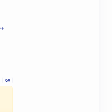
ие
QR