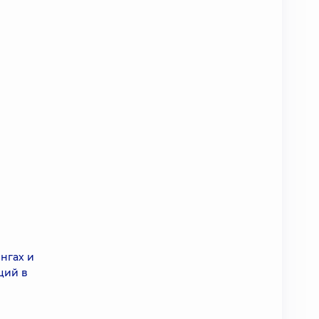
нгах и
ций в