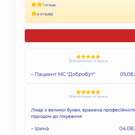
1 отзыв
4 отзыва
Впечатление от врача
– Пациент МС "Добробут"
05.08
Впечатление от врача
Лікар з великоі букви, вражена професійністю
підходом до лікування
– Ірина
04.08