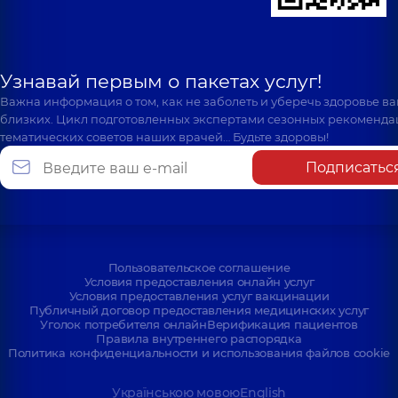
Узнавай первым о пакетах услуг!
Важна информация о том, как не заболеть и уберечь здоровье в
близких. Цикл подготовленных экспертами сезонных рекоменда
тематических советов наших врачей… Будьте здоровы!
Подписатьс
Пользовательское соглашение
Условия предоставления онлайн услуг
Условия предоставления услуг вакцинации
Публичный договор предоставления медицинских услуг
Уголок потребителя онлайн
Верификация пациентов
Правила внутреннего распорядка
Политика конфиденциальности и использования файлов cookie
Українською мовою
English