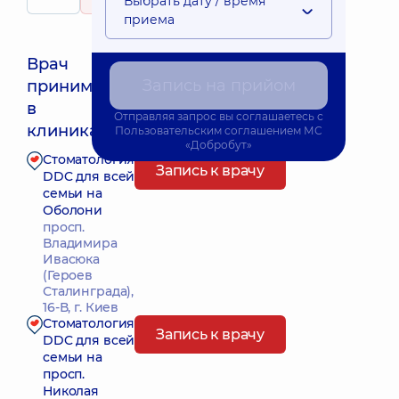
Выбрать дату / время
158 отзывов
приема
Врач
Запись на прийом
принимает
Ближайшее время приема: 09.08.2026 13:00
в
Отправляя запрос вы соглашаетесь с
клиниках:
Пользовательским соглашением
МС
«Добробут»
Стоматология
Запись к врачу
DDC для всей
семьи на
Оболони
просп.
Владимира
Ивасюка
(Героев
Сталинграда),
16-В, г. Киев
Стоматология
Запись к врачу
DDC для всей
семьи на
просп.
Николая