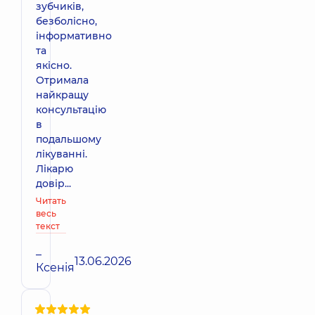
зубчиків,
безболісно,
інформативно
та
якісно.
Отримала
найкращу
консультацію
в
подальшому
лікуванні.
Лікарю
довір...
Читать
весь
текст
–
13.06.2026
Ксенія