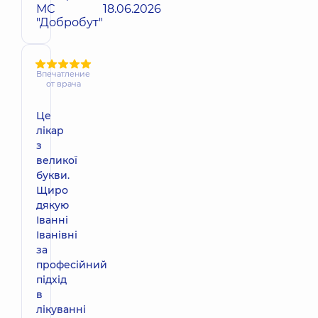
МС
18.06.2026
"Добробут"
Впечатление
от врача
Це
лікар
з
великої
букви.
Щиро
дякую
Іванні
Іванівні
за
професійний
підхід
в
лікуванні