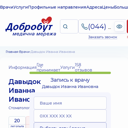
Врачи
Услуги
Профильные направления
Адреса
Цены
Больш
(044) 495-2-888
Заказать звонок
Главная
Врачи
Давыдок Иванна Ивановна
Где
158
Информация
Услуги
принимает
отзывов
Запись к врачу
Давыдок
Давыдок Иванна Ивановна
Иванна
Ивановна
Стоматолог-терапевт;
20
5
/ 5
лет опыта
рейтинг
на основе