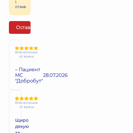
1
отзыв
Оставить отзыв
Впечатление
от врача
– Пациент
МС
28.07.2026
"Добробут"
Впечатление
от врача
Щиро
дякую
за