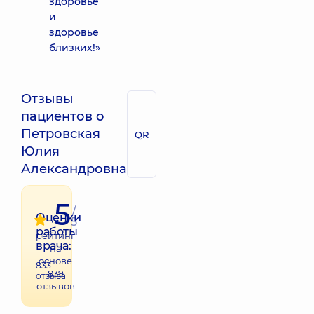
здоровье
и
здоровье
близких!»
Отзывы
пациентов о
Петровская
QR
Юлия
Александровна
5
/
Оценки
5
работы
рейтинг
врача:
на
основе
833
839
отзыва
отзывов