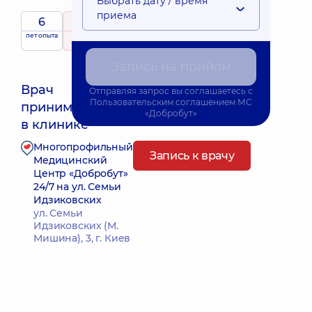
Выбрать дату / время
приема
6
5
/ 5
лет опыта
рейтинг
на основе
839 отзывов
Запись на прийом
Врач
Отправляя запрос вы соглашаетесь с
Пользовательским соглашением
МС
принимает
Ближайшее время приема: 10.08.2026 18:00
«Добробут»
в клинике
Многопрофильный
Запись к врачу
Медицинский
Центр «Добробут»
24/7 на ул. Семьи
Идзиковских
ул. Семьи
Идзиковских (М.
Мишина), 3, г. Киев