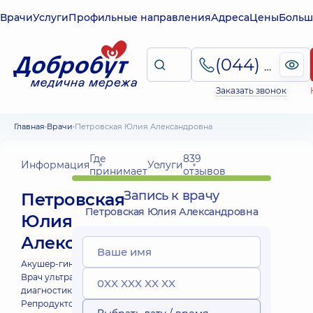
Врачи
Услуги
Профильные направления
Адреса
Цены
Больш
(044) 495-2-888
Заказать звонок
Главная
Врачи
Петровская Юлия Александровна
Где
839
Информация
Услуги
принимает
отзывов
Запись к врачу
Петровская
Петровская Юлия Александровна
Юлия
Александровна
Акушер-гинеколог;
Врач ультразвуковой
диагностики;
Репродуктолог;