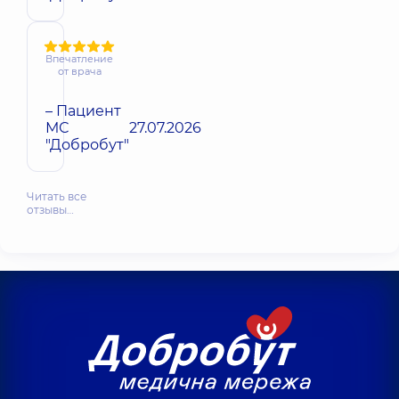
Впечатление
от врача
– Пациент
МС
27.07.2026
"Добробут"
Читать все
отзывы…