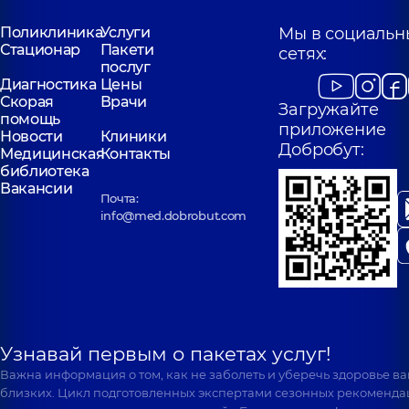
Поликлиника
Услуги
Мы в социальн
Стационар
Пакети
сетях:
послуг
Диагностика
Цены
Скорая
Врачи
Загружайте
помощь
приложение
Новости
Клиники
Добробут:
Медицинская
Контакты
библиотека
Вакансии
Почта:
info@med.dobrobut.com
Узнавай первым о пакетах услуг!
Важна информация о том, как не заболеть и уберечь здоровье в
близких. Цикл подготовленных экспертами сезонных рекоменда