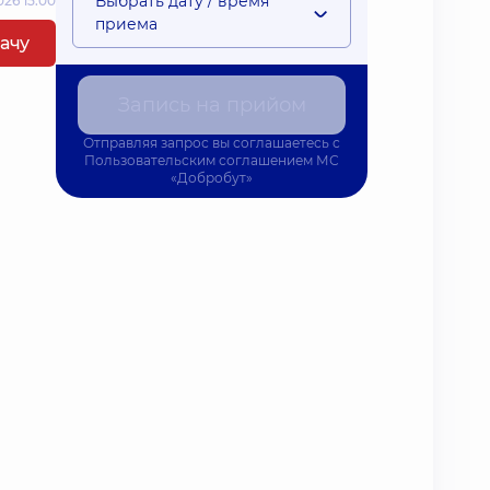
Выбрать дату / время
26 15:00
приема
рачу
Запись на прийом
Отправляя запрос вы соглашаетесь с
Пользовательским соглашением
МС
«Добробут»