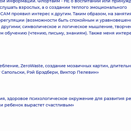
ой информации. Флортайм - НЕ о воспитании или принуж
а слушать взрослых, а о создании теплого эмоционального
 САМ проявил интерес к другим. Таким образом, на заняти
орегуляции (возможности быть спокойным и уравновешен
 другими; символическое и логическое мышление, творчес
м обучению (чтению, письму, знаниям). Также меня интер
ебление, ZeroWaste, создание мозаичных картин, длитель
т Сапольски, Рэй Брэдбери, Виктор Пелевин»
ия, здоровое психологическое окружение для развития ре
 и ребенок вырастет счастливым»