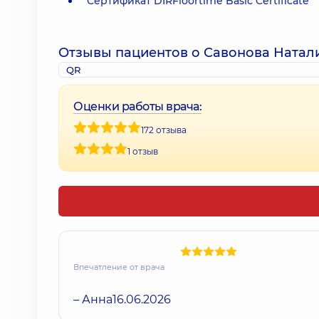
Сертификат DIRFloortime Basic Certificate
Отзывы пациентов о Савонова Натал
QR
Оценки работы врача:
172 отзыва
1 отзыв
Впечатление от врача
– Анна
16.06.2026