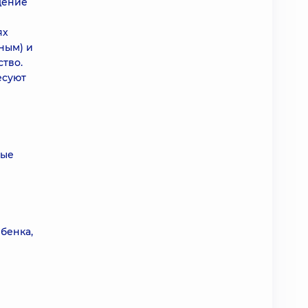
дение
ях
ным) и
тво.
есуют
ные
бенка,