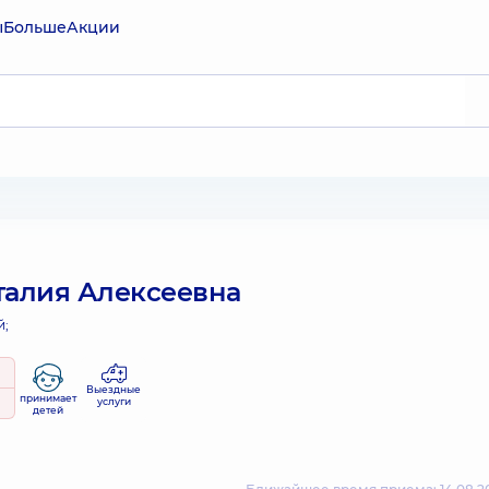
ы
Больше
Акции
талия Алексеевна
й;
Выездные
принимает
услуги
детей