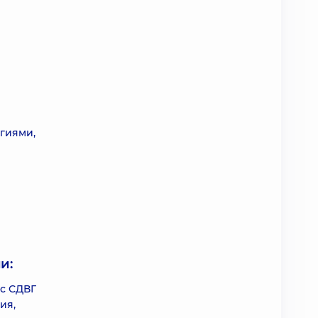
гиями,
и:
 с СДВГ
ия,