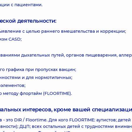
ции с пациентами.
еской деятельности:
ыявление с целью раннего вмешательства и коррекции;
изм CASD;
еваниями дыхательных путей, органов пищеварения, аллер
о графика при пропусках вакцин;
енностями и для нормотипичных;
оэлементов;
по методу флортайм (FLOORTIME).
нальных интересов, кроме вашей специализаци
это DIR / Floortime. Для кого FLOORTIME: аутистов; детей
ности); ДЦП; всех остальных детей с трудностями вниман