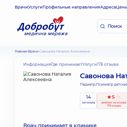
Врачи
Услуги
Профильные направления
Адреса
Цен
Главная
Врачи
Савонова Наталия Алексеевна
Информация
Где принимает
Услуги
173 отзыва
Савонова На
Педиатр;
Психиатр детски
14
5
/ 5
лет опыта
рейтинг
на основе
173 отзыва
Врач принимает в клинике