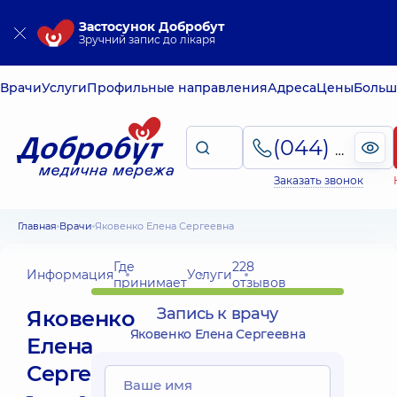
Застосунок Добробут
Зручний запис до лікаря
Врачи
Услуги
Профильные направления
Адреса
Цены
Больш
(044) 495-2-888
Заказать звонок
Главная
Врачи
Яковенко Елена Сергеевна
Где
228
Информация
Услуги
принимает
отзывов
Запись к врачу
Яковенко
Яковенко Елена Сергеевна
Елена
Сергеевна