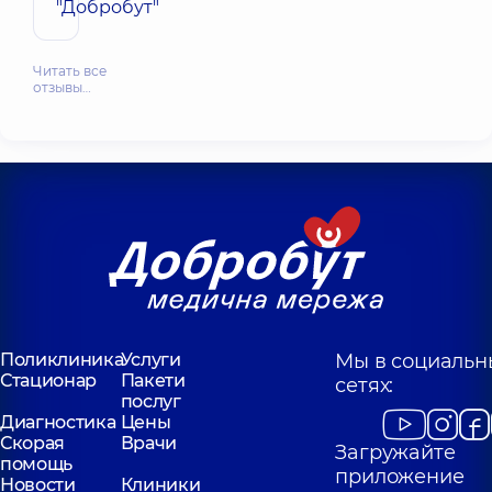
"Добробут"
Читать все
отзывы…
Поликлиника
Услуги
Мы в социальн
Стационар
Пакети
сетях:
послуг
Диагностика
Цены
Скорая
Врачи
Загружайте
помощь
приложение
Новости
Клиники