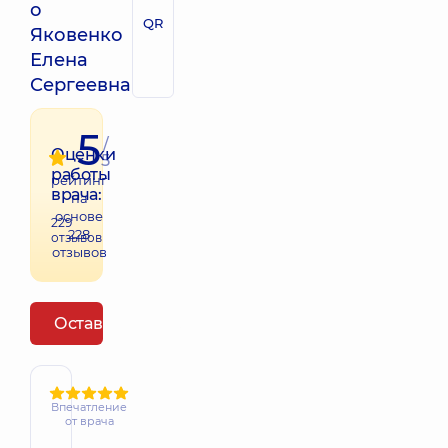
о
QR
Яковенко
Елена
Сергеевна
5
/
Оценки
5
работы
рейтинг
врача:
на
основе
229
228
отзывов
отзывов
Оставить отзыв
Впечатление
от врача