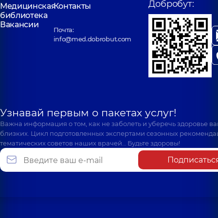
Добробут:
Медицинская
Контакты
библиотека
Вакансии
Почта:
info@med.dobrobut.com
Узнавай первым о пакетах услуг!
Важна информация о том, как не заболеть и уберечь здоровье в
близких. Цикл подготовленных экспертами сезонных рекоменда
тематических советов наших врачей… Будьте здоровы!
Подписатьс