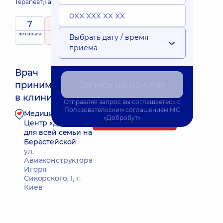
Терапевт;
Гастроэнтеролог;
7
5
/ 5
лет опыта
рейтинг
на основе
Выбрать дату / время
228 отзывов
приема
Врач
Запись на прийом
принимает
Ближайшее время приема: 19.08.2026 11:45
в клинике
Отправляя запрос вы соглашаетесь с
Пользовательским соглашением
МС
Медицинский
«Добробут»
Запись к врачу
Центр «Добробут»
для всей семьи на
Берестейской
ул.
Авиаконструктора
Игоря
Сикорского, 1, г.
Киев