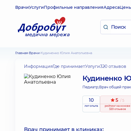
Врачи
Услуги
Профильные направления
Адреса
Цен
Главная
Врачи
Кудиненко Юлия Анатольевна
Информация
Где принимает
Услуги
320 отзывов
Кудиненко Ю
Педиатр;
Врач общей прак
10
5
/ 5
лет опыта
рейтинг
на основе
320 отзывов
Врач принимает в клиниках: