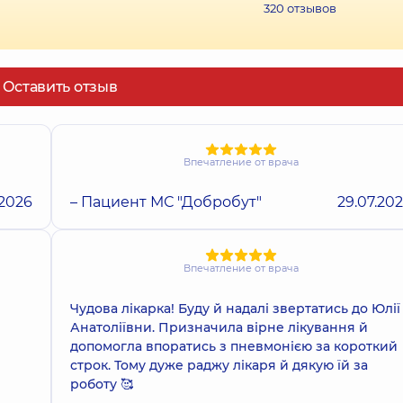
320
отзывов
Оставить отзыв
Впечатление от врача
.2026
– Пациент МС "Добробут"
29.07.20
Впечатление от врача
Чудова лікарка! Буду й надалі звертатись до Юлії
Анатоліївни. Призначила вірне лікування й
допомогла впоратись з пневмонією за короткий
строк. Тому дуже раджу лікаря й дякую їй за
роботу 🥰