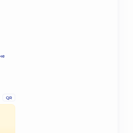
не
QR