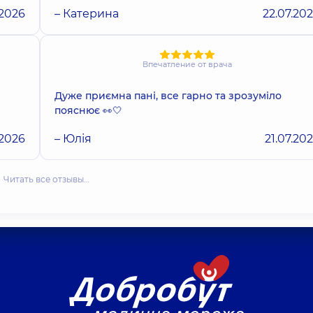
.2026
– Катерина
22.07.20
Впечатление от врача
Дуже приємна пані, все гарно та зрозуміло
пояснює 👀🤍
.2026
– Юлія
21.07.20
Читать все отзывы…