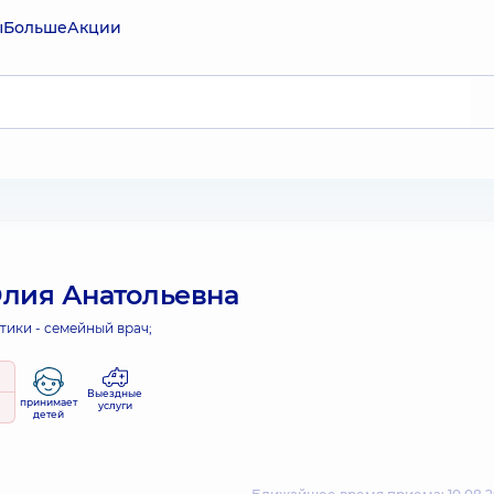
ы
Больше
Акции
лия Анатольевна
тики - семейный врач;
Выездные
принимает
услуги
детей