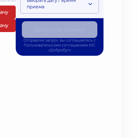
Выбрать дату / время
026 8:00
приема
рачу
рачу
Запись на прийом
Отправляя запрос вы соглашаетесь с
Пользовательским соглашением
МС
«Добробут»