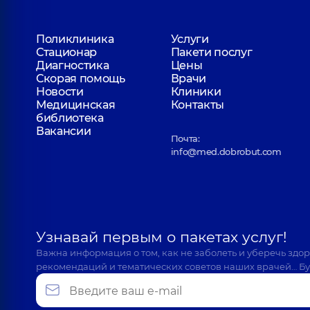
Поликлиника
Услуги
Стационар
Пакети послуг
Диагностика
Цены
Скорая помощь
Врачи
Новости
Клиники
Медицинская
Контакты
библиотека
Вакансии
Почта:
info@med.dobrobut.com
Узнавай первым о пакетах услуг!
Важна информация о том, как не заболеть и уберечь здо
рекомендаций и тематических советов наших врачей… Бу