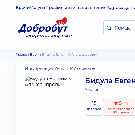
Врачи
Услуги
Профильные направления
Адреса
Цен
Главная
Врачи
Бидула Евгений Александрович
Информация
Услуги
147 отзывов
Бидула Евге
Уролог;
15
5
/ 5
лет опыта
рейтинг
на основе
147 отзывов