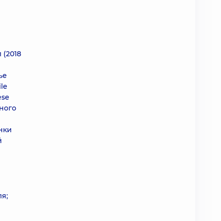
 (2018
ье
ile
ese
ьного
нки
й
я;