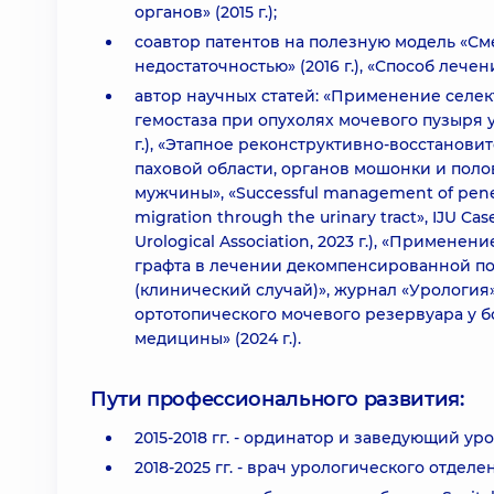
органов» (2015 г.);
соавтор патентов на полезную модель «См
недостаточностью» (2016 г.), «Способ лечен
автор научных статей: «Применение селе
гемостаза при опухолях мочевого пузыря 
г.), «Этапное реконструктивно-восстанов
паховой области, органов мошонки и полов
мужчины», «Successful management of penetra
migration through the urinary tract», IJU Cas
Urological Association, 2023 г.), «Примен
графта в лечении декомпенсированной по
(клинический случай)», журнал «Урология»
ортотопического мочевого резервуара у 
медицины» (2024 г.).
Пути профессионального развития:
2015-2018 гг. - ординатор и заведующий у
2018-2025 гг. - врач урологического отдел