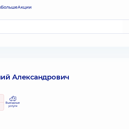
ы
Больше
Акции
ний Александрович
Выездные
услуги