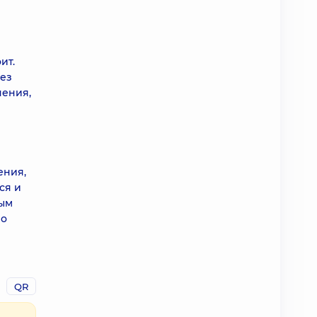
ит.
без
чения,
ения,
ся и
ным
во
QR