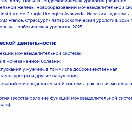
l św. Anny, Польша - эндоскопическая урология (лечение
тельной железы, новообразований мочевыделительной си
 El Instituto de Cirugia Urologica Avanzada, Испания - аденомы
CAD France, Страсбург - лапароскопическая урология, 2024 г.
Польша - роботическая урология, 2025 г.
еской деятельности:
фекций мочевыделительной системы;
ия мочекаменной болезни;
пускания у мужчин, в том числе доброкачественная
ктура уретры и другие нарушения;
леваний мочевыделительной системы: рак почки, мочевого
логия (восстановление функций мочевыделительной сист
ств).