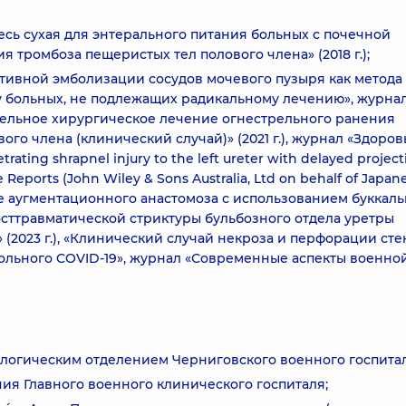
есь сухая для энтерального питания больных с почечной
ия тромбоза пещеристых тел полового члена» (2018 г.);
ктивной эмболизации сосудов мочевого пузыря как метода
у больных, не подлежащих радикальному лечению», журнал
ительное хирургическое лечение огнестрельного ранения
ого члена (клинический случай)» (2021 г.), журнал «Здоров
ting shrapnel injury to the left ureter with delayed project
e Reports (John Wiley & Sons Australia, Ltd on behalf of Japan
ение аугментационного анастомоза с использованием буккал
сттравматической стриктуры бульбозного отдела уретры
 (2023 г.), «Клинический случай некроза и перфорации сте
больного COVID-19», журнал «Современные аспекты военно
рологическим отделением Черниговского военного госпитал
ения Главного военного клинического госпиталя;