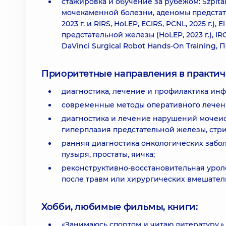
стажировка и обучение за рубежом: Szpita
мочекаменной болезни, аденомы предста
2023 г. и RIRS, HoLEP, ECIRS, PCNL, 2025 г.),
предстательной железы (HoLEP, 2023 г.), IR
DaVinci Surgical Robot Hands-On Training, 
Приоритетные направления в практич
диагностика, лечение и профилактика ин
современные методы оперативного лечен
диагностика и лечение нарушений мочеис
гиперплазия предстательной железы, стри
ранняя диагностика онкологических забо
пузыря, простаты, яичка;
реконструктивно-восстановительная уро
после травм или хирургических вмешатель
Хобби, любимые фильмы, книги:
«Занимаюсь спортом и читаю литературу.»