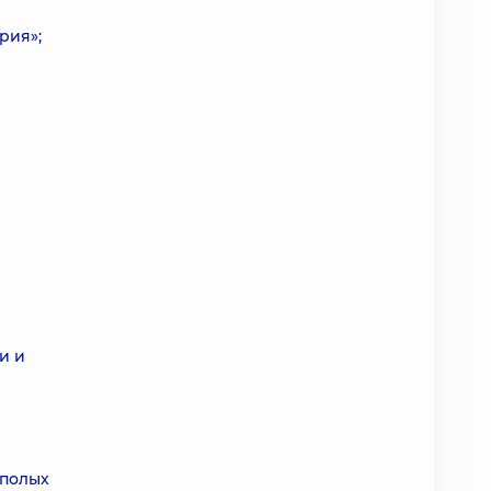
рия»;
в
и и
 полых