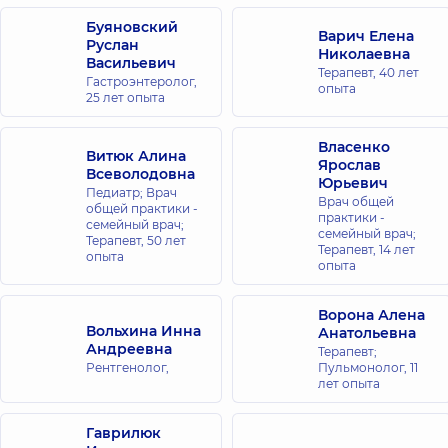
Русановке
ул.
Буяновский
Энтузиастов
Варич Елена
Руслан
1/2, г. Киев
Николаевна
Васильевич
Терапевт,
40 лет
Гастроэнтеролог,
опыта
25 лет опыта
Медицинский
Центр
«Добробут»
Власенко
Витюк Алина
для всей
Ярослав
Всеволодовна
Юрьевич
семьи в
Педиатр; Врач
Врач общей
Броварах
общей практики -
практики -
семейный врач;
ул.
семейный врач;
Терапевт,
50 лет
Киевская,
Терапевт,
14 лет
опыта
221-Б, г.
опыта
Бровары
Ворона Алена
Медицинский
Вольхина Инна
Анатольевна
Центр
Андреевна
Терапевт;
«Добробут»
Рентгенолог,
Пульмонолог,
11
лет опыта
для всей
семьи в
Гаврилюк
Ирпене