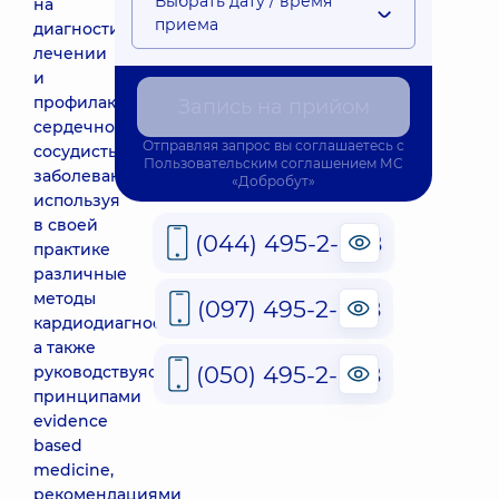
Выбрать дату / время
на
приема
диагностике,
лечении
и
профилактике
Запись на прийом
сердечно–
Отправляя запрос вы соглашаетесь с
сосудистых
Пользовательским соглашением
МС
заболеваний,
«Добробут»
используя
в своей
(044) 495-2-888
практике
различные
методы
(097) 495-2-888
кардиодиагностики,
а также
(050) 495-2-888
руководствуясь
принципами
evidence
based
medicine,
рекомендациями