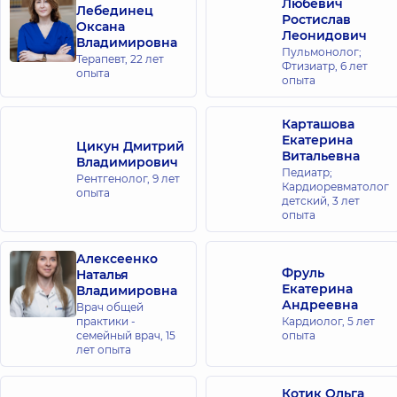
Любевич
Лебединец
Ростислав
Оксана
Леонидович
Владимировна
Пульмонолог;
Терапевт,
22 лет
Фтизиатр,
6 лет
опыта
опыта
Карташова
Екатерина
Цикун Дмитрий
Витальевна
Владимирович
Педиатр;
Рентгенолог,
9 лет
Кардиоревматолог
опыта
детский,
3 лет
опыта
Алексеенко
Фруль
Наталья
Екатерина
Владимировна
Андреевна
Врач общей
практики -
Кардиолог,
5 лет
семейный врач,
15
опыта
лет опыта
Котик Ольга