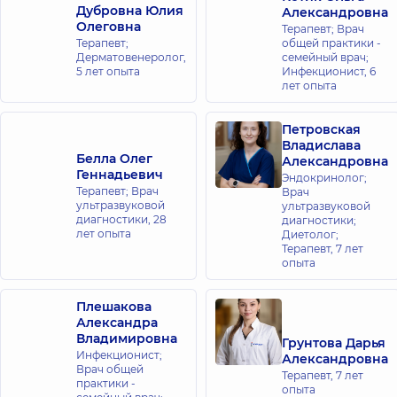
Дубровна Юлия
Александровна
Олеговна
Терапевт; Врач
Терапевт;
общей практики -
Дерматовенеролог,
семейный врач;
5 лет опыта
Инфекционист,
6
лет опыта
Петровская
Владислава
Белла Олег
Александровна
Геннадьевич
Эндокринолог;
Терапевт; Врач
Врач
ультразвуковой
ультразвуковой
диагностики,
28
диагностики;
лет опыта
Диетолог;
Терапевт,
7 лет
опыта
Плешакова
Александра
Владимировна
Грунтова Дарья
Инфекционист;
Александровна
Врач общей
Терапевт,
7 лет
практики -
опыта