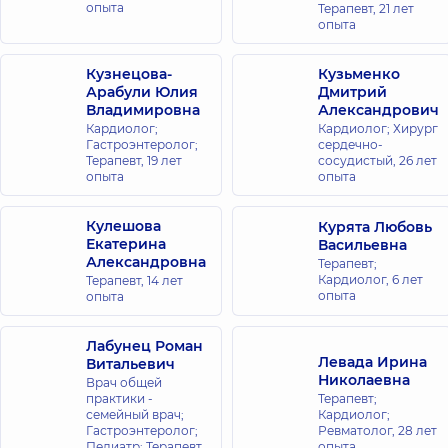
Татарская,
опыта
Терапевт,
21 лет
2-Е, г. Киев
опыта
Кузнецова-
Кузьменко
Арабули Юлия
Дмитрий
Владимировна
Александрович
Кардиолог;
Кардиолог; Хирург
Гастроэнтеролог;
сердечно-
Терапевт,
19 лет
сосудистый,
26 лет
опыта
опыта
Кулешова
Курята Любовь
Екатерина
Васильевна
Александровна
Терапевт;
Кардиолог,
6 лет
Терапевт,
14 лет
опыта
опыта
Лабунец Роман
Левада Ирина
Витальевич
Николаевна
Врач общей
практики -
Терапевт;
семейный врач;
Кардиолог;
Гастроэнтеролог;
Ревматолог,
28 лет
Педиатр; Терапевт,
опыта