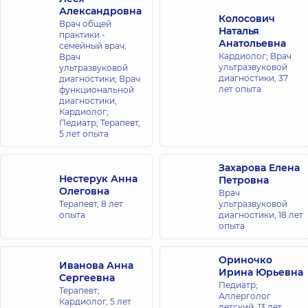
Александровна
Колосович
Врач общей
Наталья
практики -
Анатольевна
семейный врач;
Кардиолог; Врач
Врач
ультразвуковой
ультразвуковой
диагностики,
37
диагностики; Врач
лет опыта
функциональной
диагностики;
Кардиолог;
Педиатр; Терапевт,
5 лет опыта
Захарова Елена
Нестерук Анна
Петровна
Олеговна
Врач
Терапевт,
8 лет
ультразвуковой
опыта
диагностики,
18 лет
опыта
Ориночко
Иванова Анна
Ирина Юрьевна
Сергеевна
Педиатр;
Терапевт;
Аллерголог
Кардиолог,
5 лет
детский,
13 лет