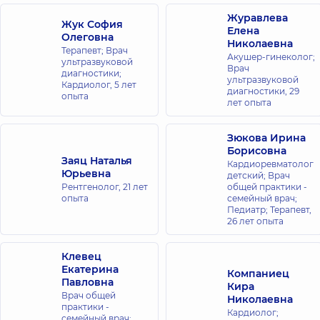
просп.
Журавлева
Владимира
Жук София
Ивасюка
Елена
Олеговна
(Героев
Николаевна
Терапевт; Врач
Сталинграда),
Акушер-гинеколог;
ультразвуковой
16-В, г. Киев
Врач
диагностики;
ультразвуковой
Кардиолог,
5 лет
диагностики,
29
опыта
Медицинский
лет опыта
Центр
«Добробут»
Зюкова Ирина
для всей
Борисовна
семьи на
Заяц Наталья
Кардиоревматолог
Юрьевна
Святошино
детский; Врач
Рентгенолог,
21 лет
общей практики -
ул.
опыта
семейный врач;
Святошинская,
Педиатр; Терапевт,
3-Б, г. Киев
26 лет опыта
Медицинский
Клевец
Центр
Екатерина
Компаниец
«Добробут»
Павловна
Кира
для взрослых
Врач общей
Николаевна
практики -
на Позняках
Кардиолог;
семейный врач;