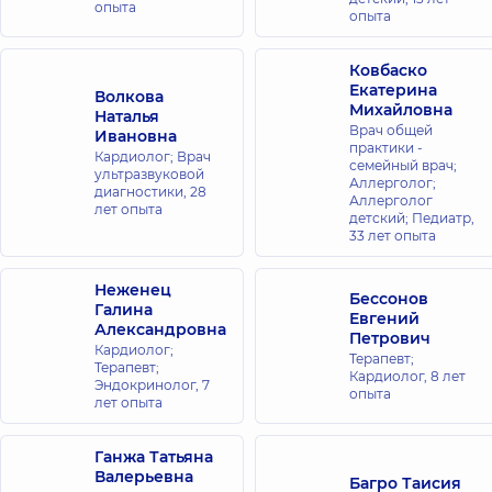
опыта
опыта
Ковбаско
Екатерина
Волкова
Михайловна
Наталья
Врач общей
Ивановна
практики -
Кардиолог; Врач
семейный врач;
ультразвуковой
Аллерголог;
диагностики,
28
Аллерголог
лет опыта
детский; Педиатр,
33 лет опыта
Неженец
Бессонов
Галина
Евгений
Александровна
Петрович
Кардиолог;
Терапевт;
Терапевт;
Кардиолог,
8 лет
Эндокринолог,
7
опыта
лет опыта
Ганжа Татьяна
Валерьевна
Багро Таисия