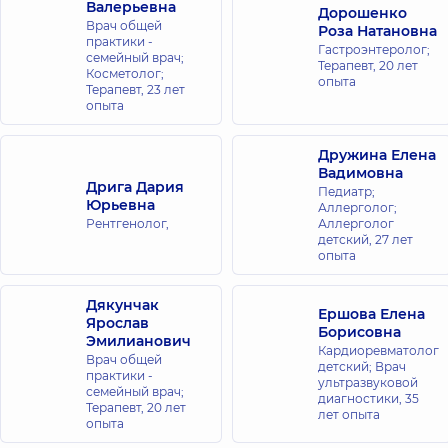
ул. Игоря
Валерьевна
Дорошенко
Сикорского, 1,
Врач общей
Роза Натановна
г. Киев
практики -
Гастроэнтеролог;
семейный врач;
Терапевт,
20 лет
Косметолог;
опыта
Медицинский
Терапевт,
23 лет
Центр
опыта
«Добробут»
для всей
Дружина Елена
семьи на
Вадимовна
Дрига Дария
Педиатр;
Софиевской
Юрьевна
Аллерголог;
Борщаговке
Рентгенолог,
Аллерголог
ул. Яблочная,
детский,
27 лет
26,
опыта
Софиевская
Борщаговка
Дякунчак
Ершова Елена
Ярослав
Медицинский
Борисовна
Эмилианович
Центр
Кардиоревматолог
Врач общей
детский; Врач
«Добробут»
практики -
ультразвуковой
семейный врач;
для всей
диагностики,
35
Терапевт,
20 лет
лет опыта
семьи на
опыта
Оболони