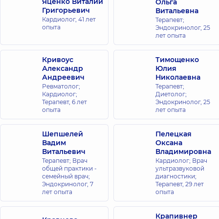
Яценко Виталий
Ольга
Григорьевич
Витальевна
Кардиолог,
41 лет
Терапевт;
опыта
Эндокринолог,
25
лет опыта
Кривоус
Тимощенко
Александр
Юлия
Андреевич
Николаевна
Ревматолог;
Терапевт;
Кардиолог;
Диетолог;
Терапевт,
6 лет
Эндокринолог,
25
опыта
лет опыта
Шепшелей
Пелецкая
Вадим
Оксана
Витальевич
Владимировна
Терапевт; Врач
Кардиолог; Врач
общей практики -
ультразвуковой
семейный врач;
диагностики;
Эндокринолог,
7
Терапевт,
29 лет
лет опыта
опыта
Крапивнер