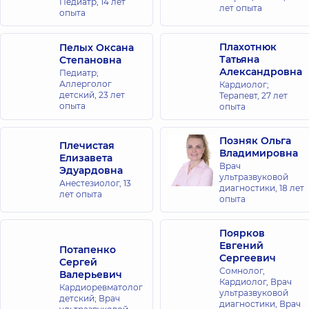
Педиатр,
14 лет
лет опыта
опыта
Плахотнюк
Пелых Оксана
Татьяна
Степановна
Александровна
Педиатр;
Аллерголог
Кардиолог;
детский,
23 лет
Терапевт,
27 лет
опыта
опыта
Позняк Ольга
Плечистая
Владимировна
Елизавета
Врач
Эдуардовна
ультразвуковой
Анестезиолог,
13
диагностики,
18 лет
лет опыта
опыта
Поярков
Евгений
Потапенко
Сергеевич
Сергей
Сомнолог,
Валерьевич
Кардиолог, Врач
Кардиоревматолог
ультразвуковой
детский; Врач
диагностики, Врач