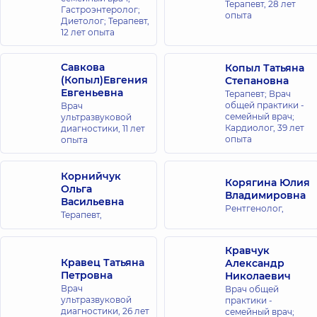
ул.
Терапевт,
28 лет
Гастроэнтеролог;
Александра
опыта
Диетолог; Терапевт,
Мишуги, 12, г.
12 лет опыта
Киев
Савкова
Копыл Татьяна
Медицинский
(Копыл)Евгения
Степановна
Центр
Евгеньевна
Терапевт; Врач
«Добробут»
общей практики -
Врач
для всей
семейный врач;
ультразвуковой
Кардиолог,
39 лет
диагностики,
11 лет
семьи на
опыта
опыта
Позняках
ул.
Драгоманова,
Корнийчук
Корягина Юлия
21-А, г. Киев
Ольга
Владимировна
Васильевна
Рентгенолог,
Терапевт,
Медицинский
Центр
«Добробут»
Кравчук
Кравец Татьяна
Александр
для всей
Петровна
Николаевич
семьи на ул.
Врач
Врач общей
Татарская
ультразвуковой
практики -
ул.
диагностики,
26 лет
семейный врач;