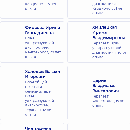
диагностики;
Кардиолог,
16 лет
Кардиолог,
31 лет
опыта
опыта
Хмилецкая
Фирсова Ирина
Ирина
Геннадиевна
Владимировна
Врач
ультразвуковой
Терапевт; Врач
диагностики;
ультразвуковой
Рентгенолог,
29 лет
диагностики,
9 лет
опыта
опыта
Холодов Богдан
Игоревич
Царик
Врач общей
Владислав
практики -
Викторович
семейный врач;
Врач
Терапевт;
ультразвуковой
Аллерголог,
15 лет
диагностики;
опыта
Терапевт,
12 лет
опыта
Черноусова