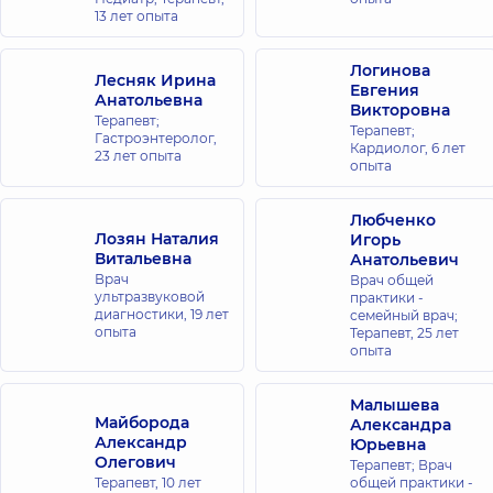
13 лет опыта
Логинова
Лесняк Ирина
Евгения
Анатольевна
Викторовна
Терапевт;
Терапевт;
Гастроэнтеролог,
Кардиолог,
6 лет
23 лет опыта
опыта
Любченко
Лозян Наталия
Игорь
Витальевна
Анатольевич
Врач
Врач общей
ультразвуковой
практики -
диагностики,
19 лет
семейный врач;
опыта
Терапевт,
25 лет
опыта
Малышева
Майборода
Александра
Александр
Юрьевна
Олегович
Терапевт; Врач
Терапевт,
10 лет
общей практики -