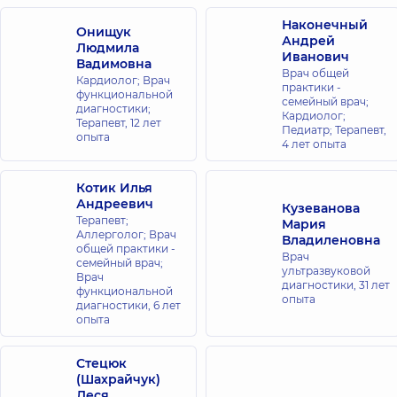
Наконечный
Онищук
Андрей
Людмила
Иванович
Вадимовна
Врач общей
Кардиолог; Врач
практики -
функциональной
семейный врач;
диагностики;
Кардиолог;
Терапевт,
12 лет
Педиатр; Терапевт,
опыта
4 лет опыта
Котик Илья
Андреевич
Кузеванова
Терапевт;
Мария
Аллерголог; Врач
Владиленовна
общей практики -
Врач
семейный врач;
ультразвуковой
Врач
диагностики,
31 лет
функциональной
опыта
диагностики,
6 лет
опыта
Стецюк
(Шахрайчук)
Леся