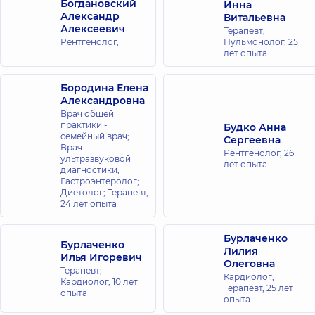
Богдановский
Инна
Олимпийской
Александр
Витальевна
ул.
Алексеевич
Антоновича,
Терапевт;
40, г. Киев
Рентгенолог,
Пульмонолог,
25
лет опыта
Медицинский
Бородина Елена
Центр
Александровна
«Добробут» для
Врач общей
всей семьи в
практики -
Будко Анна
семейный врач;
ЖК
Сергеевна
Врач
Новопечерские
Рентгенолог,
26
ультразвуковой
лет опыта
Липки
диагностики;
Гастроэнтеролог;
ул. Андрея
Диетолог; Терапевт,
Верхогляда,
16-А, г. Киев
24 лет опыта
Медицинский
Бурлаченко
Бурлаченко
Лилия
Центр
Илья Игоревич
Олеговна
«Добробут»
Терапевт;
Кардиолог;
Кардиолог,
10 лет
для всей
Терапевт,
25 лет
опыта
семьи на
опыта