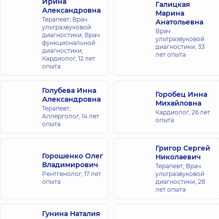
Ирина
ул. Поэзии
Галицкая
Александровна
(Грибоедова),
Марина
8-А, г. Ирпень
Терапевт; Врач
Анатольевна
ультразвуковой
Врач
диагностики; Врач
ультразвуковой
Медицинский
функциональной
диагностики,
33
диагностики;
Центр
лет опыта
Кардиолог,
12 лет
«Добробут»
опыта
для всей
семьи в
Голубева Инна
Горобец Инна
Голосеево
Александровна
Михайловна
ул. Самойло
Терапевт;
Кошки
Кардиолог,
26 лет
Аллерголог,
14 лет
(Маршала
опыта
опыта
Конева), 10/1,
г. Киев
Григор Сергей
Горошенко Олег
Николаевич
Медицинский
Владимирович
Терапевт; Врач
Центр
Рентгенолог,
17 лет
ультразвуковой
«Добробут»
опыта
диагностики,
28
для всей
лет опыта
семьи на
Берестейской
Гунина Наталия