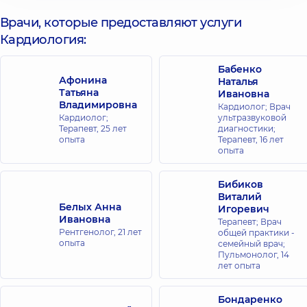
семьи в ЖК
Врачи, которые предоставляют услуги
Комфорт Таун
Кардиология:
ул.
Регенераторная,
4 корпус 8, г. Киев
Бабенко
Афонина
Наталья
Татьяна
Медицинский
Ивановна
Владимировна
Кардиолог; Врач
Центр
Кардиолог;
ультразвуковой
«Добробут»
Терапевт,
25 лет
диагностики;
для всей
опыта
Терапевт,
16 лет
опыта
семьи на ул.
Коновальца
ул. Евгения
Бибиков
Коновальца
Виталий
34-А, г. Киев
Белых Анна
Игоревич
Ивановна
Терапевт; Врач
Рентгенолог,
21 лет
общей практики -
Медицинский
опыта
семейный врач;
Центр
Пульмонолог,
14
лет опыта
«Добробут»
для всей
семьи на
Бондаренко