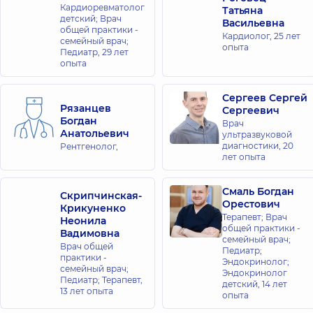
Кардиоревматолог
Татьяна
детский; Врач
Васильевна
общей практики -
Кардиолог,
25 лет
семейный врач;
опыта
Педиатр,
29 лет
опыта
Сергеев Сергей
Рязанцев
Сергеевич
Богдан
Врач
Анатольевич
ультразвуковой
диагностики,
20
Рентгенолог,
лет опыта
Смаль Богдан
Скрипчинская-
Орестович
Крикуненко
Терапевт; Врач
Неонила
общей практики -
Вадимовна
семейный врач;
Врач общей
Педиатр;
практики -
Эндокринолог;
семейный врач;
Эндокринолог
Педиатр; Терапевт,
детский,
14 лет
13 лет опыта
опыта