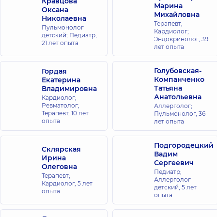
Кравцова
Марина
Оксана
Михайловна
Николаевна
Терапевт;
Пульмонолог
Кардиолог;
детский; Педиатр,
Эндокринолог,
39
21 лет опыта
лет опыта
Голубовская-
Гордая
Компанченко
Екатерина
Татьяна
Владимировна
Анатольевна
Кардиолог;
Ревматолог;
Аллерголог;
Терапевт,
10 лет
Пульмонолог,
36
опыта
лет опыта
Подгородецкий
Склярская
Вадим
Ирина
Сергеевич
Олеговна
Педиатр;
Терапевт;
Аллерголог
Кардиолог,
5 лет
детский,
5 лет
опыта
опыта