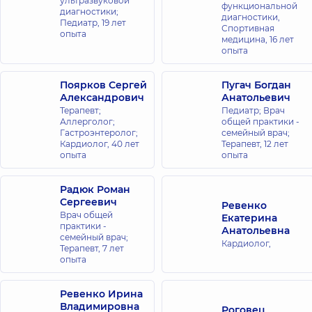
ультразвуковой
функциональной
диагностики;
диагностики,
Педиатр,
19 лет
Спортивная
опыта
медицина,
16 лет
опыта
Поярков Сергей
Пугач Богдан
Александрович
Анатольевич
Терапевт;
Педиатр; Врач
Аллерголог;
общей практики -
Гастроэнтеролог;
семейный врач;
Кардиолог,
40 лет
Терапевт,
12 лет
опыта
опыта
Радюк Роман
Сергеевич
Ревенко
Врач общей
Екатерина
практики -
Анатольевна
семейный врач;
Кардиолог,
Терапевт,
7 лет
опыта
Ревенко Ирина
Владимировна
Роговец