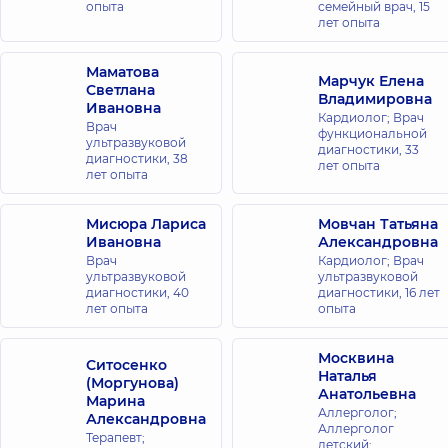
опыта
семейный врач,
15
лет опыта
Маматова
Марчук Елена
Светлана
Владимировна
Ивановна
Кардиолог; Врач
Врач
функциональной
ультразвуковой
диагностики,
33
диагностики,
38
лет опыта
лет опыта
Мисюра Лариса
Мовчан Татьяна
Ивановна
Александровна
Врач
Кардиолог; Врач
ультразвуковой
ультразвуковой
диагностики,
40
диагностики,
16 лет
лет опыта
опыта
Москвина
Ситосенко
Наталья
(Моргунова)
Анатольевна
Марина
Аллерголог;
Александровна
Аллерголог
Терапевт;
детский;