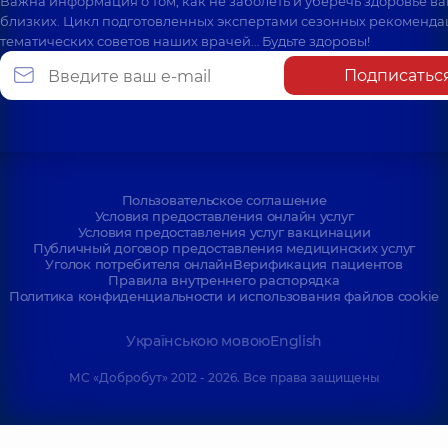
Важна информация о том, как не заболеть и уберечь здоровье в
близких. Цикл подготовленных экспертами сезонных рекоменда
тематических советов наших врачей… Будьте здоровы!
Подписатьс
Пользовательское соглашение
Условия предоставления онлайн услуг
Условия предоставления услуг вакцинации
Публичный договор предоставления медицинских услуг
Уголок потребителя онлайн
Верификация пациентов
Правила внутреннего распорядка
Политика конфиденциальности и использования файлов cookie
Українською мовою
English
МС «Добробут» 2012 - 2026. Все права защищены