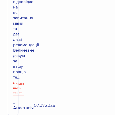
відповідає
на
всі
запитання
мами
та
дає
дієві
рекомендації.
Величезне
дякую
за
вашу
працю,
те...
Читать
весь
текст
–
07.07.2026
Анастасія