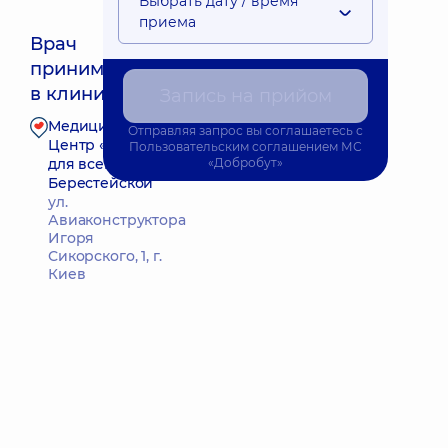
Выбрать дату / время
приема
Врач
принимает
Ближайшее время приема: Завтра о 09:00
в клинике
Запись на прийом
Медицинский
Отправляя запрос вы соглашаетесь с
Запись к врачу
Центр «Добробут»
Пользовательским соглашением
МС
для всей семьи на
«Добробут»
Берестейской
ул.
Авиаконструктора
Игоря
Сикорского, 1, г.
Киев