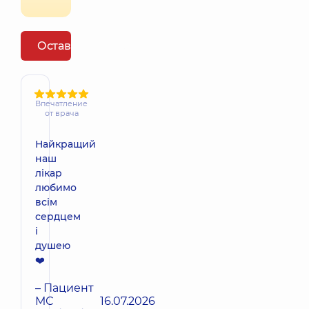
Оставить отзыв
Впечатление
от врача
Найкращий
наш
лікар
любимо
всім
сердцем
і
душею
❤️
– Пациент
МС
16.07.2026