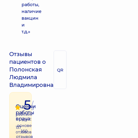
работы,
наличие
вакцин
и
т.д.»
Отзывы
пациентов о
Полонская
QR
Людмила
Владимировна
5
/
Оценки
5
работы
рейтинг
врача:
на
основе
157
160
отзывов
отзывов