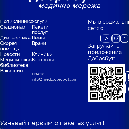
Поликлиника
Услуги
Мы в социальн
Стационар
Пакети
сетях:
послуг
Диагностика
Цены
Скорая
Врачи
Загружайте
помощь
приложение
Новости
Клиники
Добробут:
Медицинская
Контакты
библиотека
Вакансии
Почта:
info@med.dobrobut.com
Узнавай первым о пакетах услуг!