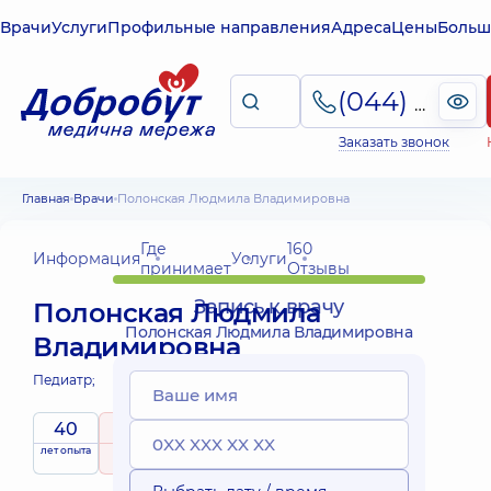
Врачи
Услуги
Профильные направления
Адреса
Цены
Больш
(044) 495-2-888
Заказать звонок
Главная
Врачи
Полонская Людмила Владимировна
Где
160
Информация
Услуги
принимает
Отзывы
Запись к врачу
Полонская Людмила
Полонская Людмила Владимировна
Владимировна
Педиатр;
40
5
/ 5
Выездные
лет опыта
рейтинг
на основе
принимает
услуги
160 Отзывы
детей