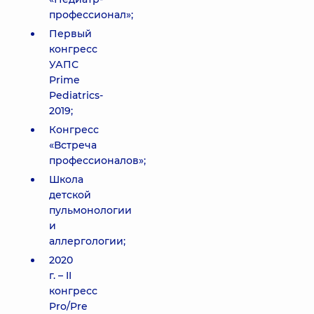
профессионал»;
Первый
конгресс
УАПС
Prime
Pediatrics-
2019;
Конгресс
«Встреча
профессионалов»;
Школа
детской
пульмонологии
и
аллергологии;
2020
г. – II
конгресс
Pro/Pre