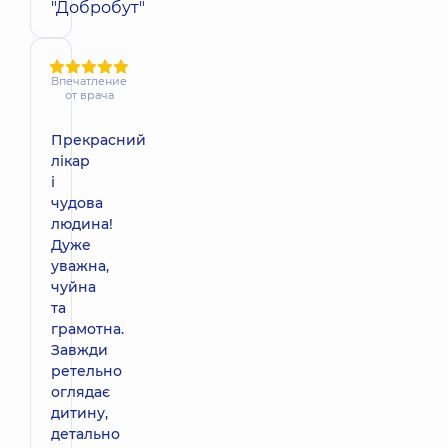
"Добробут"
Впечатление
от врача
Прекрасний
лікар
і
чудова
людина!
Дуже
уважна,
чуйна
та
грамотна.
Завжди
ретельно
оглядає
дитину,
детально