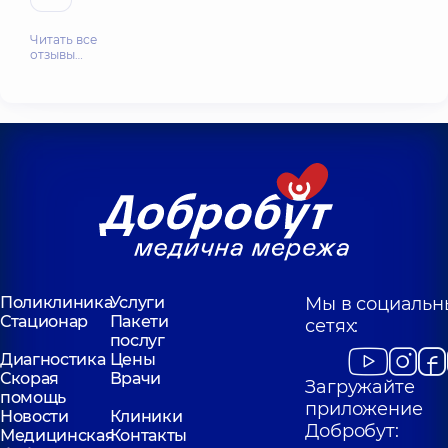
Читать все
отзывы…
Поликлиника
Услуги
Мы в социальн
Стационар
Пакети
сетях:
послуг
Диагностика
Цены
Скорая
Врачи
Загружайте
помощь
приложение
Новости
Клиники
Добробут:
Медицинская
Контакты