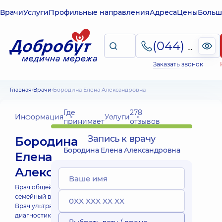
Врачи
Услуги
Профильные направления
Адреса
Цены
Больш
(044) 495-2-888
Заказать звонок
Главная
Врачи
Бородина Елена Александровна
Где
278
Информация
Услуги
принимает
отзывов
Запись к врачу
Бородина
Бородина Елена Александровна
Елена
Александровна
Врач общей практики -
семейный врач;
Врач ультразвуковой
диагностики;