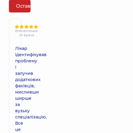
Оставить отзыв
Впечатление
от врача
Лікар
ідентифікував
проблему
і
залучив
додаткових
фахівців,
мисливши
ширше
за
вузьку
спеціалізацію.
Все
це