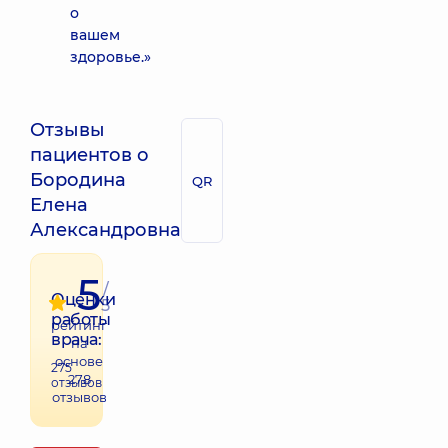
о
вашем
здоровье.»
Отзывы
пациентов о
Бородина
QR
Елена
Александровна
5
/
Оценки
5
работы
рейтинг
врача:
на
основе
275
278
отзывов
отзывов