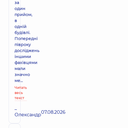
за
один
прийом,
в
одній
будівлі.
Попередні
півроку
досліджень
іншими
фахівцями
мали
значно
ме...
Читать
весь
текст
–
07.08.2026
Олександр