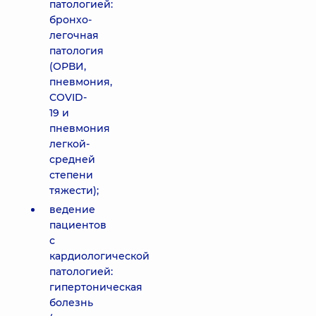
патологией:
бронхо-
легочная
патология
(ОРВИ,
пневмония,
COVID-
19 и
пневмония
легкой-
средней
степени
тяжести);
ведение
пациентов
с
кардиологической
патологией:
гипертоническая
болезнь