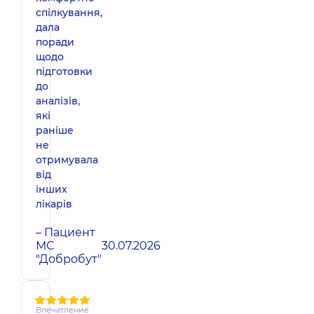
спілкування,
дала
поради
щодо
підготовки
до
аналізів,
які
раніше
не
отримувала
від
інших
лікарів
– Пациент
МС
30.07.2026
"Добробут"
Впечатление