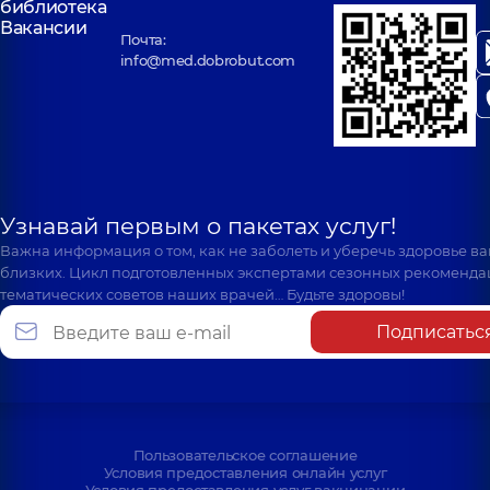
библиотека
Вакансии
Почта:
info@med.dobrobut.com
Узнавай первым о пакетах услуг!
Важна информация о том, как не заболеть и уберечь здоровье в
близких. Цикл подготовленных экспертами сезонных рекоменда
тематических советов наших врачей… Будьте здоровы!
Подписатьс
Пользовательское соглашение
Условия предоставления онлайн услуг
Условия предоставления услуг вакцинации