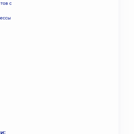
тов с
рессы
и: