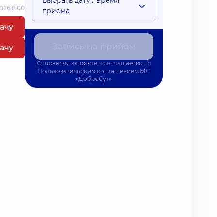
Выбрать дату / время
026 8:00
приема
рачу
Запись на прийом
рачу
Отправляя запрос вы соглашаетесь с
Пользовательским соглашением
МС
«Добробут»