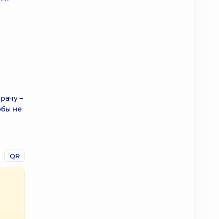
рачу –
обы не
QR