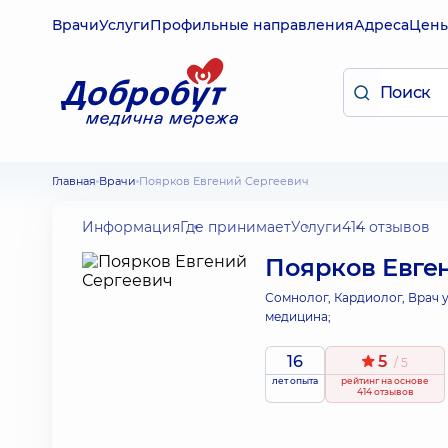
Врачи
Услуги
Профильные направления
Адреса
Цен
Главная
Врачи
Поярков Евгений Сергеевич
Информация
Где принимает
Услуги
414 отзывов
Поярков Евге
Сомнолог, Кардиолог, Врач 
медицина;
16
5
/ 5
лет опыта
рейтинг
на основе
414 отзывов