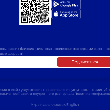
ровье ваших близких. Цикл подготовленных экспертами сезонных
дьте здоровы!
Подписаться
ения онлайн услуг
Условия предоставления услуг вакцинации
Публ
пациентов
Правила внутреннего распорядка
Политика конфиденци
Українською мовою
English