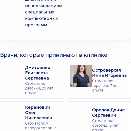
использованием
специальных
компьютерных
программ.
Врачи, которые принимают в клинике
Дмитренко
Островерхая
Елизавета
Инна Игоревна
Сергеевна
Стоматолог-
Стоматолог
терапевт,
7 лет
детский,
20 лет
опыта
опыта
Керенович
Фролов Денис
Олег
Сергеевич
Николаевич
Стоматолог-
Стоматолог-
ортопед,
8 лет
пародонтолог,
15
опыта