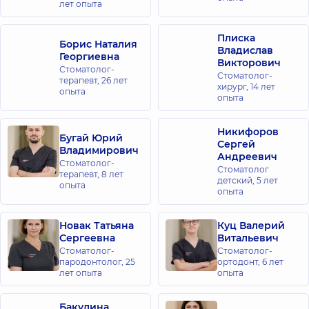
лет опыта
Плиска
Борис Наталия
Владислав
Георгиевна
Викторович
Стоматолог-
Стоматолог-
терапевт,
26 лет
хирург,
14 лет
опыта
опыта
Никифоров
Бугай Юрий
Сергей
Владимирович
Андреевич
Стоматолог-
Стоматолог
терапевт,
8 лет
детский,
5 лет
опыта
опыта
Новак Татьяна
Куц Валерий
Сергеевна
Витальевич
Стоматолог-
Стоматолог-
пародонтолог,
25
ортодонт,
6 лет
лет опыта
опыта
Бакулина