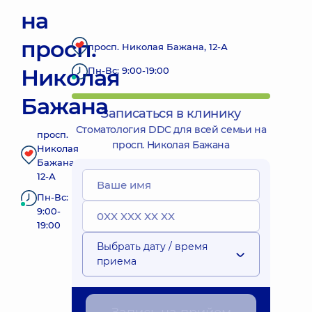
на
просп.
просп. Николая Бажана, 12-А
Николая
Пн-Вс: 9:00-19:00
Бажана
Записаться в клинику
Стоматология DDC для всей семьи на
просп.
просп. Николая Бажана
Николая
Бажана,
12-А
Пн-Вс:
9:00-
19:00
Выбрать дату / время
приема