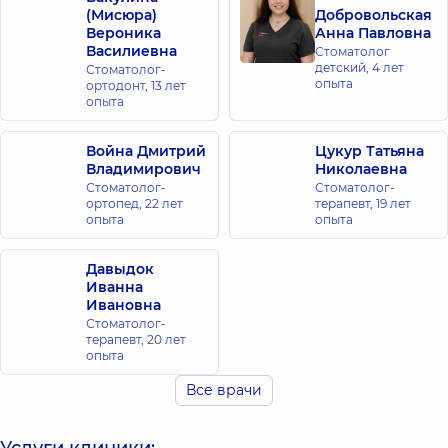
(Мисюра)
Добровольская
Вероника
Анна Павловна
Василиевна
Стоматолог
детский,
4 лет
Стоматолог-
опыта
ортодонт,
13 лет
опыта
Война Дмитрий
Цукур Татьяна
Владимирович
Николаевна
Стоматолог-
Стоматолог-
ортопед,
22 лет
терапевт,
19 лет
опыта
опыта
Давыдок
Иванна
Ивановна
Стоматолог-
терапевт,
20 лет
опыта
Все врачи