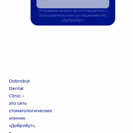
Запись на прийом
Отправляя запрос вы соглашаетесь с
Пользовательским соглашением
МС
«Добробут»
Dobrobut
Dental
Clinic –
это сеть
стоматологических
клиник
«Добробут»,