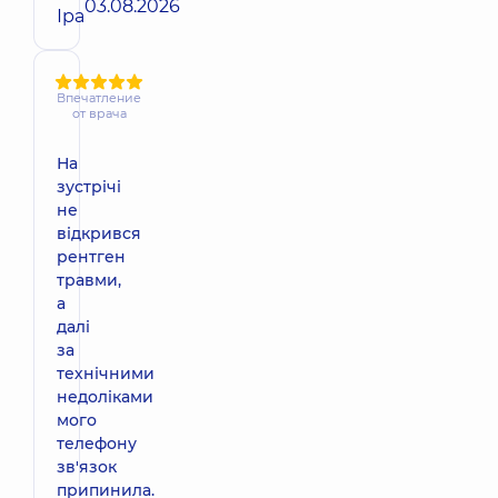
03.08.2026
Іра
Впечатление
от врача
На
зустрічі
не
відкрився
рентген
травми,
а
далі
за
технічними
недоліками
мого
телефону
зв'язок
припинила.