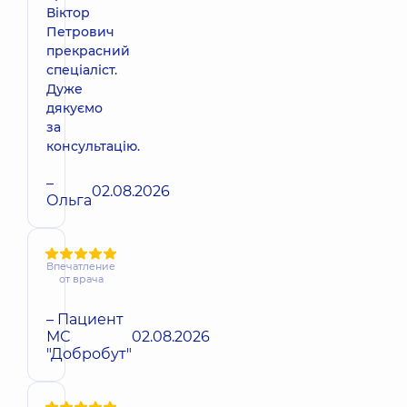
Віктор
Петрович
прекрасний
спеціаліст.
Дуже
дякуємо
за
консультацію.
–
02.08.2026
Ольга
Впечатление
от врача
– Пациент
МС
02.08.2026
"Добробут"