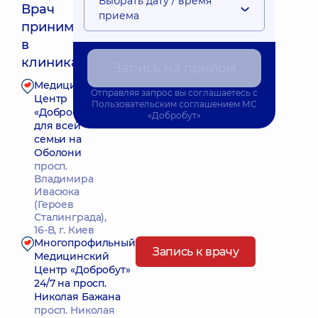
Выбрать дату / время
Врач
приема
принимает
Ближайшее время приема: Завтра о 15:30
в
клиниках:
Запись на прийом
Медицинский
Отправляя запрос вы соглашаетесь с
Запись к врачу
Центр
Пользовательским соглашением
МС
«Добробут»
«Добробут»
для всей
семьи на
Оболони
просп.
Владимира
Ивасюка
(Героев
Сталинграда),
16-В, г. Киев
Многопрофильный
Запись к врачу
Медицинский
Центр «Добробут»
24/7 на просп.
Николая Бажана
просп. Николая