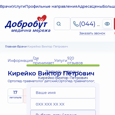
Врачи
Услуги
Профильные направления
Адреса
Цены
Больш
(044) 495-2-888
Заказать звонок
Главная
Врачи
Кирейко Виктор Петрович
Где
920
Информация
Услуги
принимает
отзывов
Запись к врачу
Кирейко Виктор Петрович
Кирейко Виктор Петрович
Ортопед-травматолог детский;
Ортопед-травматолог;
17
5
/ 5
Выездные
лет опыта
рейтинг
на основе
Эксперт
принимает
услуги
920 отзывов
детей