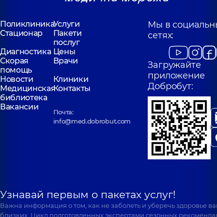
Поликлиника
Услуги
Мы в социальн
Стационар
Пакети
сетях:
послуг
Диагностика
Цены
Скорая
Врачи
Загружайте
помощь
приложение
Новости
Клиники
Добробут:
Медицинская
Контакты
библиотека
Вакансии
Почта:
info@med.dobrobut.com
Узнавай первым о пакетах услуг!
Важна информация о том, как не заболеть и уберечь здоровье в
близких. Цикл подготовленных экспертами сезонных рекоменда