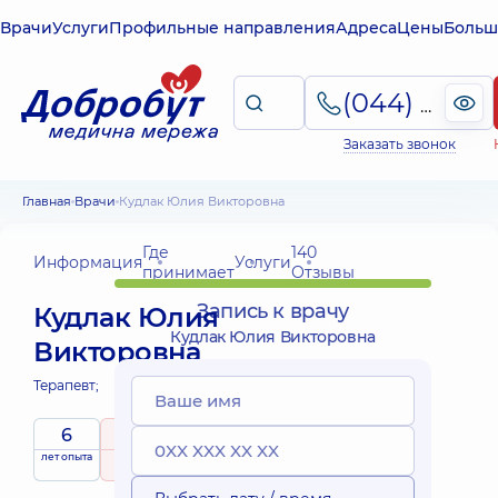
Врачи
Услуги
Профильные направления
Адреса
Цены
Больш
(044) 495-2-888
Заказать звонок
Главная
Врачи
Кудлак Юлия Викторовна
Где
140
Информация
Услуги
принимает
Отзывы
Запись к врачу
Кудлак Юлия
Кудлак Юлия Викторовна
Викторовна
Терапевт;
6
5
/ 5
лет опыта
рейтинг
на основе
140 Отзывы