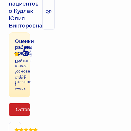
пациентов
о Кудлак
QR
Юлия
Викторовна
Оценки
5
работы
/
врача:
5
рейтинг
134
отзыва
на
основе
1
140
отзыв
отзывов
1
отзыв
Оставить отзыв