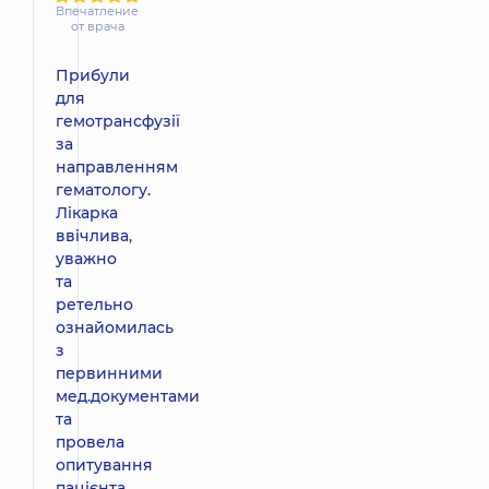
Впечатление
от врача
Прибули
для
гемотрансфузії
за
направленням
гематологу.
Лікарка
ввічлива,
уважно
та
ретельно
ознайомилась
з
первинними
мед.документами
та
провела
опитування
пацієнта