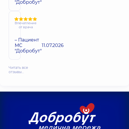
"Добробут"
Впечатление
от врача
– Пациент
МС
11.07.2026
"Добробут"
Читать все
отзывы…