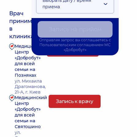
Выбрать дату / время
приема
Врач
принимает
Ближайшее время приема: Завтра о 08:00
в
Запись на прийом
клиниках:
Отправляя запрос вы соглашаетесь с
Пользовательским соглашением
МС
Медицинский
Запись к врачу
«Добробут»
Центр
«Добробут»
для всей
семьи на
Позняках
ул. Михаила
Драгоманова,
21-А, г. Киев
Медицинский
Запись к врачу
Центр
«Добробут»
для всей
семьи на
Святошино
ул.