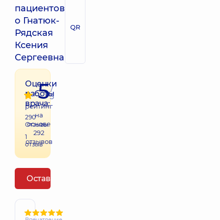
пациентов
о Гнатюк-
QR
Рядская
Ксения
Сергеевна
5
Оценки
/
работы
5
врача:
рейтинг
на
290
основе
Отзывы
292
1
отзывов
отзыв
Оставить отзыв
Впечатление