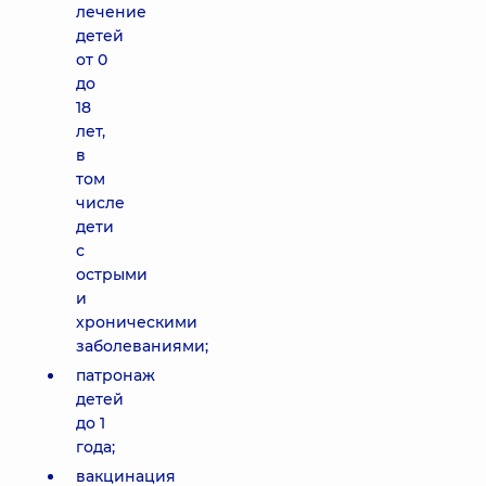
лечение
детей
от 0
до
18
лет,
в
том
числе
дети
с
острыми
и
хроническими
заболеваниями;
патронаж
детей
до 1
года;
вакцинация