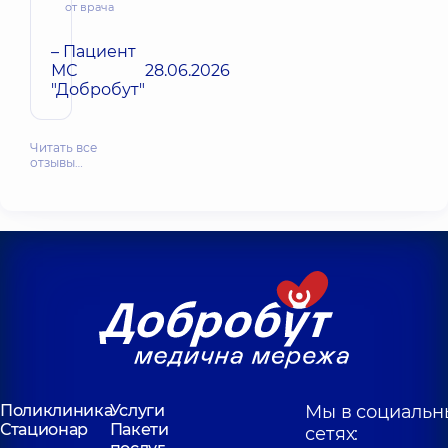
от врача
– Пациент
МС
28.06.2026
"Добробут"
Читать все
отзывы…
Поликлиника
Услуги
Мы в социальн
Стационар
Пакети
сетях: