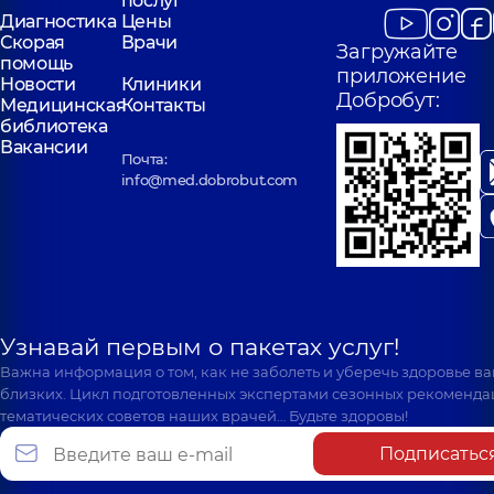
послуг
Диагностика
Цены
Скорая
Врачи
Загружайте
помощь
приложение
Новости
Клиники
Добробут:
Медицинская
Контакты
библиотека
Вакансии
Почта:
info@med.dobrobut.com
Узнавай первым о пакетах услуг!
Важна информация о том, как не заболеть и уберечь здоровье в
близких. Цикл подготовленных экспертами сезонных рекоменда
тематических советов наших врачей… Будьте здоровы!
Подписатьс