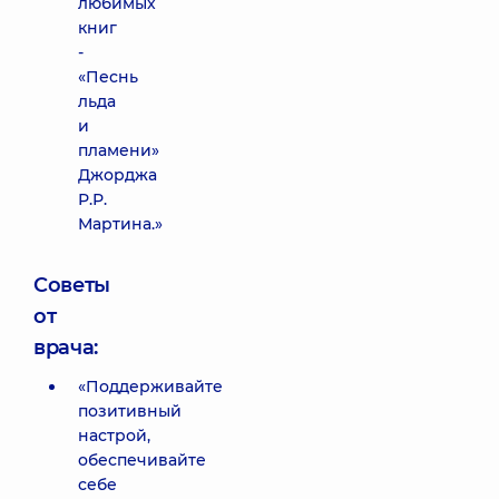
любимых
книг
-
«Песнь
льда
и
пламени»
Джорджа
Р.Р.
Мартина.»
Советы
от
врача:
«Поддерживайте
позитивный
настрой,
обеспечивайте
себе