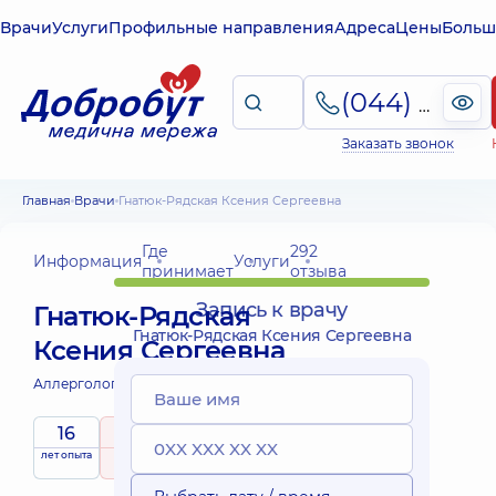
Врачи
Услуги
Профильные направления
Адреса
Цены
Больш
(044) 495-2-888
Заказать звонок
Главная
Врачи
Гнатюк-Рядская Ксения Сергеевна
Где
292
Информация
Услуги
принимает
отзыва
Запись к врачу
Гнатюк-Рядская
Гнатюк-Рядская Ксения Сергеевна
Ксения Сергеевна
Аллерголог детский;
Педиатр;
16
5
/ 5
лет опыта
рейтинг
на основе
принимает
292 отзыва
детей