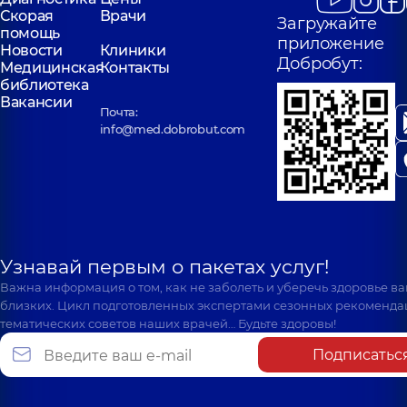
Скорая
Врачи
Загружайте
помощь
приложение
Новости
Клиники
Добробут:
Медицинская
Контакты
библиотека
Вакансии
Почта:
info@med.dobrobut.com
Узнавай первым о пакетах услуг!
Важна информация о том, как не заболеть и уберечь здоровье в
близких. Цикл подготовленных экспертами сезонных рекоменда
тематических советов наших врачей… Будьте здоровы!
Подписатьс