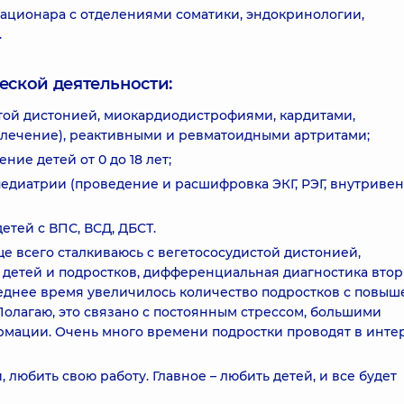
тационара с отделениями соматики, эндокринологии,
.
еской деятельности:
стой дистонией, миокардиодистрофиями, кардитами,
лечение), реактивными и ревматоидными артритами;
ние детей от 0 до 18 лет;
педиатрии (проведение и расшифровка ЭКГ, РЭГ, внутриве
етей с ВПС, ВСД, ДБСТ.
 всего сталкиваюсь с вегетососудистой дистонией,
детей и подростков, дифференциальная диагностика вто
следнее время увеличилось количество подростков с повы
олагаю, это связано с постоянным стрессом, большими
мации. Очень много времени подростки проводят в интер
 любить свою работу. Главное – любить детей, и все будет