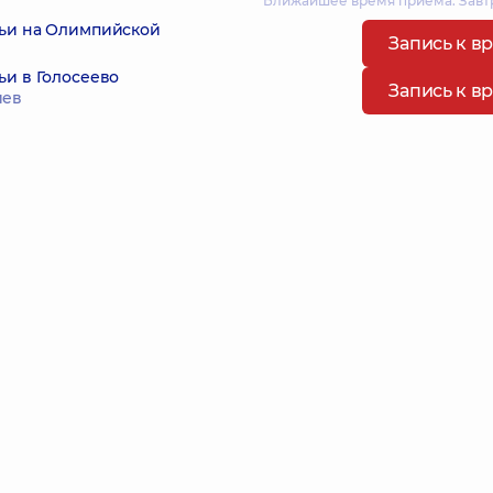
Ближайшее время приема: Завтра
мьи на Олимпийской
Запись к в
ьи в Голосеево
Запись к в
иев