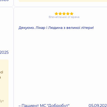
Впечатление от врача
Дякуємо. Лікар і Людина з великої літери!
.2025
сі
я
бут
– Пациент МС "Добробут"
05.09.20