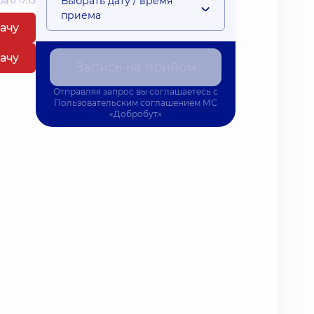
Выбрать дату / время
 о 17:15
приема
рачу
рачу
Запись на прийом
Отправляя запрос вы соглашаетесь с
Пользовательским соглашением
МС
«Добробут»