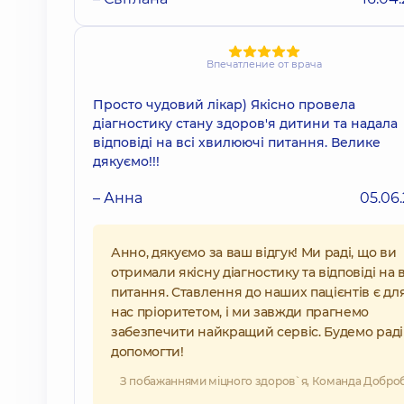
Впечатление от врача
Просто чудовий лікар) Якісно провела
діагностику стану здоров'я дитини та надала
відповіді на всі хвилюючі питання. Велике
дякуємо!!!
– Анна
05.06
Анно, дякуємо за ваш відгук! Ми раді, що ви
отримали якісну діагностику та відповіді на в
питання. Ставлення до наших пацієнтів є дл
нас пріоритетом, і ми завжди прагнемо
забезпечити найкращий сервіс. Будемо раді
допомогти!
З побажаннями міцного здоров`я, Команда Добро