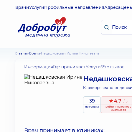
Врачи
Услуги
Профильные направления
Адреса
Цен
Главная
Врачи
Недашковская Ирина Николаевна
Информация
Где принимает
Услуги
55 отзывов
Недашковска
Кардиоревматолог детски
39
4.7
/ 5
лет опыта
рейтинг
на основе
55 отзывов
Врач принимает в клиниках: