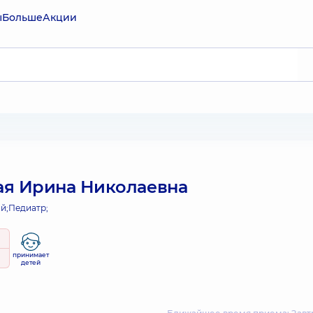
ы
Больше
Акции
я Ирина Николаевна
й;
Педиатр;
принимает
детей