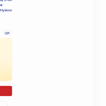
ше
. Нужно
QR