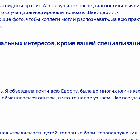
тоидный артрит. А в результате после диагностики выяв
го случая диагностировали только в Швейцарии, -
щие фото, чтобы коллеги могли распознавать. За всю прак
.
нальных интересов, кроме вашей специализаци
. Я объездила почти всю Европу, была во многих клиника
 обмениваемся опытом, и что-то новое узнаем. Нас всегда
ая утомляемость детей, головные боли, головокружения, 
ойный сон… В этом случае лучше показаться специалисту: п