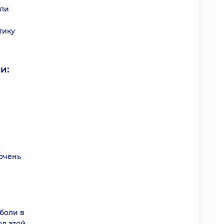
или
тику
и:
х
 очень
боли в
од этой