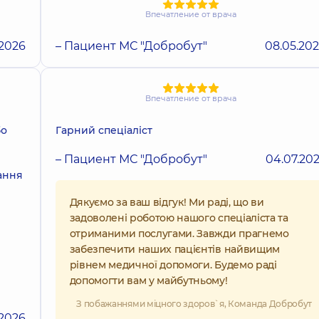
Впечатление от врача
.2026
– Пациент МС "Добробут"
08.05.20
Впечатление от врача
бо
Гарний спеціаліст
– Пациент МС "Добробут"
04.07.20
тання
Дякуємо за ваш відгук! Ми раді, що ви
задоволені роботою нашого спеціаліста та
отриманими послугами. Завжди прагнемо
забезпечити наших пацієнтів найвищим
рівнем медичної допомоги. Будемо раді
допомогти вам у майбутньому!
З побажаннями міцного здоров`я, Команда Добробут
.2026