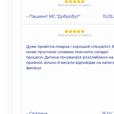
Впечатление от врача
– Пациент МС "Добробут"
15.05
Впечатление от врача
Дуже привітна лікарка і хороший спеціаліст, 
може простими словами пояснити складні
процеси. Дитина почувалася розслаблено на
прийомі, вільно й весело відповідає на запи
фахівця.
– Світлана
16.04