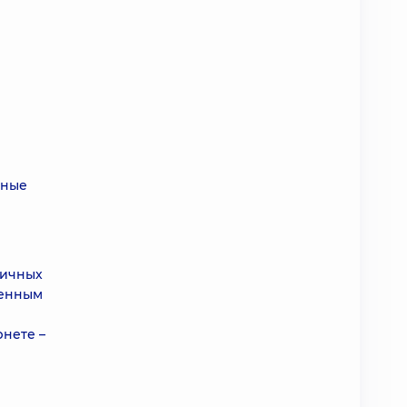
нные
ричных
шенным
нете –