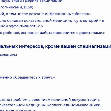
идуального графика вакцинации;
гогический, BLW;
ий, в том числе детские инфекционные болезни.
сно основам доказательной медицины, суть которой – в
нной эффективностью.»
это ребенок, основная работа проводится с родителями.»
нальных интересов, кроме вашей специализаци
сыпанием.
менно обращайтесь к врачу.»
утствие проблем с ведением излишней документации,
доказательной медицины, коллеги-единомышленники,
ать свои знания.»