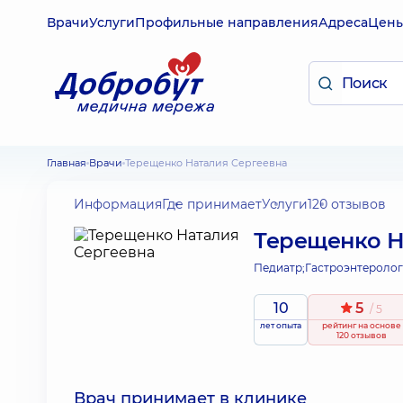
Врачи
Услуги
Профильные направления
Адреса
Цен
Главная
Врачи
Терещенко Наталия Сергеевна
Информация
Где принимает
Услуги
120 отзывов
Терещенко Н
Педиатр;
Гастроэнтеролог
10
5
/ 5
лет опыта
рейтинг
на основе
120 отзывов
Врач принимает в клинике