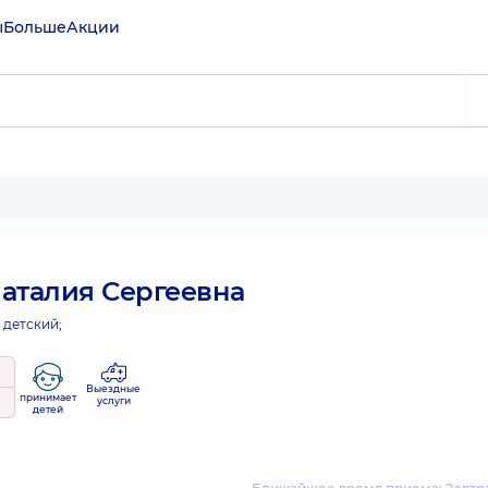
ы
Больше
Акции
аталия Сергеевна
 детский;
Выездные
принимает
услуги
детей