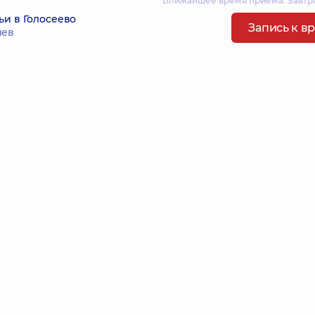
Ближайшее время приема: Завтра
ьи в Голосеево
Запись к в
иев