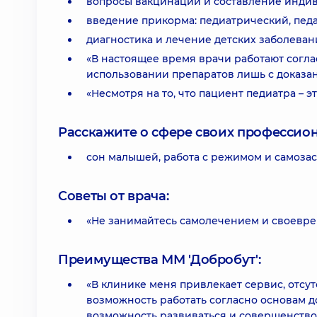
вопросы вакцинации и составление индив
введение прикорма: педиатрический, педа
диагностика и лечение детских заболеван
«В настоящее время врачи работают согла
использовании препаратов лишь с доказа
«Несмотря на то, что пациент педиатра – 
Расскажите о сфере своих профессио
сон малышей, работа с режимом и самоза
Советы от врача:
«Не занимайтесь самолечением и своевре
Преимущества ММ 'Добробут':
«В клинике меня привлекает сервис, отс
возможность работать согласно основам 
возможность развиваться и совершенствов