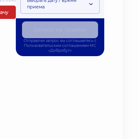
Выбрать дату / время
 о 09:45
приема
рачу
Запись на прийом
Отправляя запрос вы соглашаетесь с
Пользовательским соглашением
МС
«Добробут»