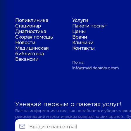
Поликлиника
Услуги
Стационар
Пакети послуг
Диагностика
Цены
Скорая помощь
Врачи
Новости
Клиники
Медицинская
Контакты
библиотека
Вакансии
Почта:
info@med.dobrobut.com
Узнавай первым о пакетах услуг!
Важна информация о том, как не заболеть и уберечь здо
рекомендаций и тематических советов наших врачей… Бу