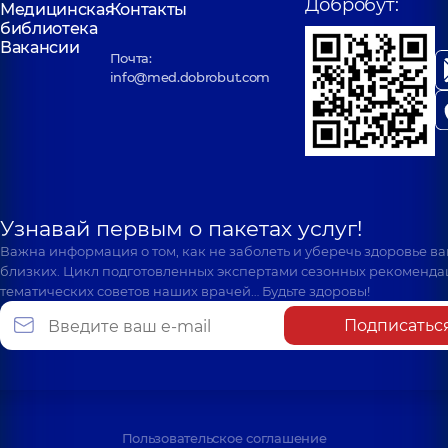
Добробут:
Медицинская
Контакты
библиотека
Вакансии
Почта:
info@med.dobrobut.com
Узнавай первым о пакетах услуг!
Важна информация о том, как не заболеть и уберечь здоровье в
близких. Цикл подготовленных экспертами сезонных рекоменда
тематических советов наших врачей… Будьте здоровы!
Подписатьс
Пользовательское соглашение