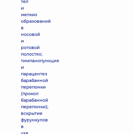
тел
и
мелких
образований
в
носовой
и
ротовой
полостях;
тимпанопункция
и
парацентез
барабанной
перепонки
(прокол
барабанной
перепонки);
вскрытие
фурункулов
в
ухе