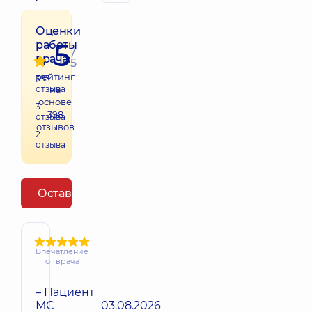
Оценки
5
работы
/
врача:
5
рейтинг
393
отзыва
на
основе
3
398
отзыва
отзывов
2
отзыва
Оставить отзыв
Впечатление
от врача
– Пациент
МС
03.08.2026