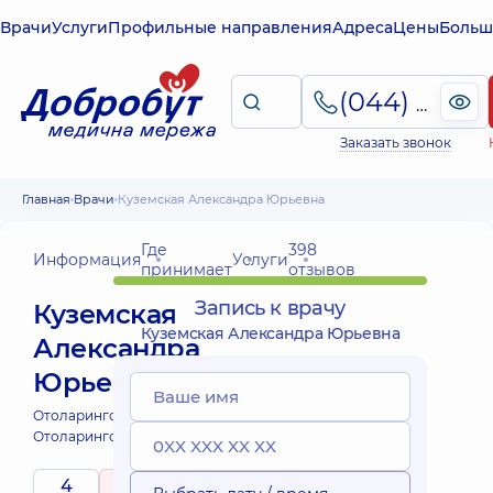
Врачи
Услуги
Профильные направления
Адреса
Цены
Больш
(044) 495-2-888
Заказать звонок
Главная
Врачи
Куземская Александра Юрьевна
Где
398
Информация
Услуги
принимает
отзывов
Запись к врачу
Куземская
Куземская Александра Юрьевна
Александра
Юрьевна
Отоларинголог;
Отоларинголог детский;
4
5
/ 5