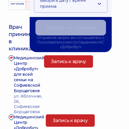
Выбрать дату / время
лет опыта
рейтинг
на основе
принимает
приема
398 отзывов
детей
Врач
Запись на прийом
принимает
Отправляя запрос вы соглашаетесь с
Ближайшее время приема: Завтра о 09:00
в
Пользовательским соглашением
МС
«Добробут»
клиниках:
Медицинский
Запись к врачу
Центр
«Добробут»
для всей
семьи на
Софиевской
Борщаговке
ул. Яблочная,
26,
Софиевская
Борщаговка
Медицинский
Запись к врачу
Центр
«Добробут»