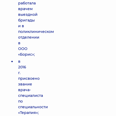
работала
врачем
выездной
бригады
и в
поликлиническом
отделении
в
ООО
«Борис»;
в
2016
г.
присвоено
звание
врача-
специалиста
по
специальности
«Терапия»;