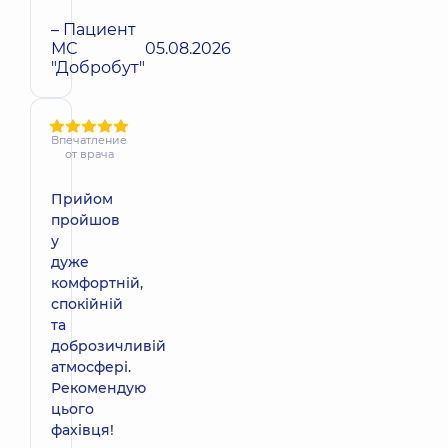
– Пациент
МС
05.08.2026
"Добробут"
Впечатление
от врача
Прийом
пройшов
у
дуже
комфортній,
спокійній
та
доброзичливій
атмосфері.
Рекомендую
цього
фахівця!