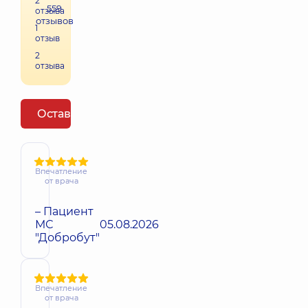
2
559
отзыва
отзывов
1
отзыв
2
отзыва
Оставить отзыв
Впечатление
от врача
– Пациент
МС
05.08.2026
"Добробут"
Впечатление
от врача