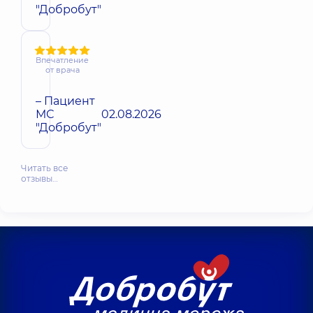
"Добробут"
Впечатление
от врача
– Пациент
МС
02.08.2026
"Добробут"
Читать все
отзывы…