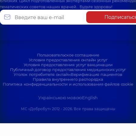
близких. Цикл подготовленных экспертами сезонных рекоменда
тематических советов наших врачей… Будьте здоровы!
Подписатьс
Пользовательское соглашение
Условия предоставления онлайн услуг
Условия предоставления услуг вакцинации
Публичный договор предоставления медицинских услуг
Уголок потребителя онлайн
Верификация пациентов
Правила внутреннего распорядка
Политика конфиденциальности и использования файлов cookie
Українською мовою
English
МС «Добробут» 2012 - 2026. Все права защищены