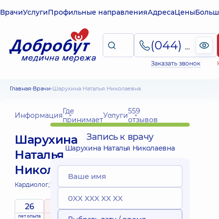
Врачи
Услуги
Профильные направления
Адреса
Цены
Больш
(044) 495-2-888
Заказать звонок
Главная
Врачи
Шарухина Наталья Николаевна
Где
559
Информация
Услуги
принимает
отзывов
Запись к врачу
Шарухина
Шарухина Наталья Николаевна
Наталья
Николаевна
Кардиолог;
Терапевт;
26
5
/ 5
лет опыта
рейтинг
на основе