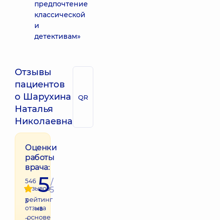
предпочтение
классической
и
детективам»
Отзывы
пациентов
о Шарухина
QR
Наталья
Николаевна
Оценки
работы
врача:
5
546
/
отзывов
5
рейтинг
3
отзыва
на
основе