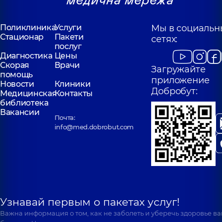
Поликлиника
Услуги
Мы в социальн
Стационар
Пакети
сетях:
послуг
Диагностика
Цены
Скорая
Врачи
Загружайте
помощь
приложение
Новости
Клиники
Добробут:
Медицинская
Контакты
библиотека
Вакансии
Почта:
info@med.dobrobut.com
Узнавай первым о пакетах услуг!
Важна информация о том, как не заболеть и уберечь здоровье в