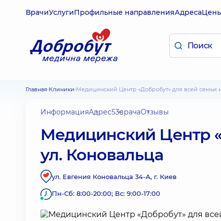
Врачи
Услуги
Профильные направления
Адреса
Цен
Главная
Клиники
Медицинский Центр «Добробут» для всей семьи н
Информация
Адрес
53
врача
Отзывы
Медицинский Центр «
ул. Коновальца
ул. Евгения Коновальца 34-А, г. Киев
Пн-Сб: 8:00-20:00; Вс: 9:00-17:00