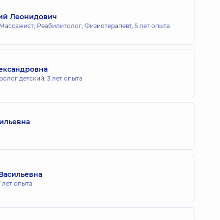
ий Леонидович
 Массажист; Реабилитолог; Физиотерапевт,
5 лет опыта
лександровна
ролог детский,
3 лет опыта
сильевна
Васильевна
7 лет опыта