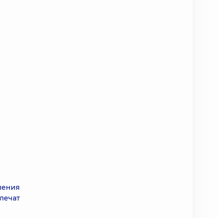
ления
лечат