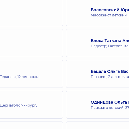
Волосовский Юр
Массажист детский;
Блоха Татьяна А
Педиатр; Гастроэнте
Бацала Ольга Ва
 Терапевт,
12 лет опыта
Терапевт,
3 лет опыта
Одинцова Ольга 
 Дерматолог-хирург;
Психиатр детский,
2