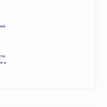
ей.
ти.
ия и