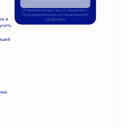
Запись на прийом
Отправляя запрос вы соглашаетесь с
Пользовательским соглашением
МС
чи и
«Добробут»
учить
йшей
мьи.