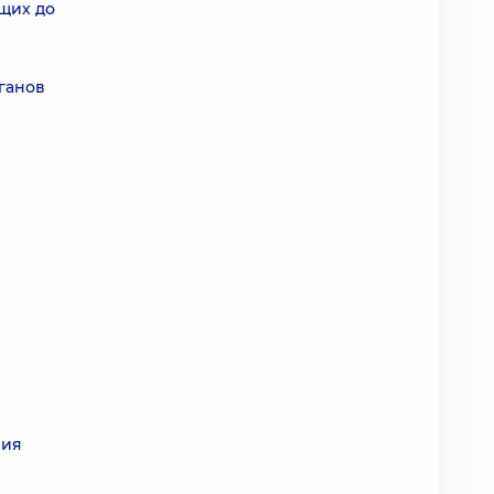
щих до
ганов
ния