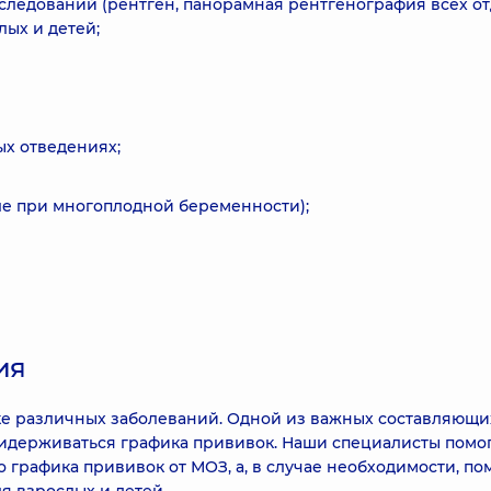
следований (рентген, панорамная рентгенография всех о
лых и детей;
ых отведениях;
сле при многоплодной беременности);
ия
ке различных заболеваний. Одной из важных составляющи
идерживаться графика прививок. Наши специалисты помо
графика прививок от МОЗ, а, в случае необходимости, по