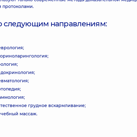
 протоколами.
о следующим направлениям:
еврология;
ториноларингология;
рология;
ндокринология;
евматология;
ртопедия;
аммология;
стественное грудное вскармливание;
ечебный массаж.