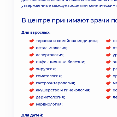
утвержденные международными клиническими
В центре принимают врачи п
Для взрослых:
терапия и семейная медицина;
н
офтальмология;
о
аллергология;
у
инфекционные болезни;
э
хирургия;
р
гематология;
о
гастроэнтерология;
м
акушерство и гинекология;
е
дерматология;
л
кардиология;
Для детей: