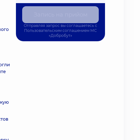
Запись на прийом
Отправляя запрос вы соглашаетесь с
ного
Пользовательским соглашением
МС
«Добробут»
огли
ите
скую
стов
ины,