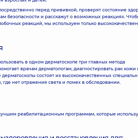
я взрослых и детей.
посредственно перед прививкой, проверят состояние здор
ам безопасности и расскажут о возможных реакциях. Чтоб
побочных реакций, мы используем только высококачестве
я
ользовать в одном дерматоскопе три главных метода
омогает врачам дерматологам, диагностировать рак кожи 
се дерматоскопы состоят из высококачественных специаль
 где нет отражения света и помех в обследовании.
 лучшим реабилитационным программам, которые использ
выздоровления и восстановления для: