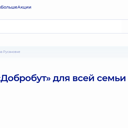
ы
Больше
Акции
на Русановке
Добробут» для всей семьи