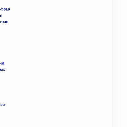
овья,
ы
нные
на
ных
уют