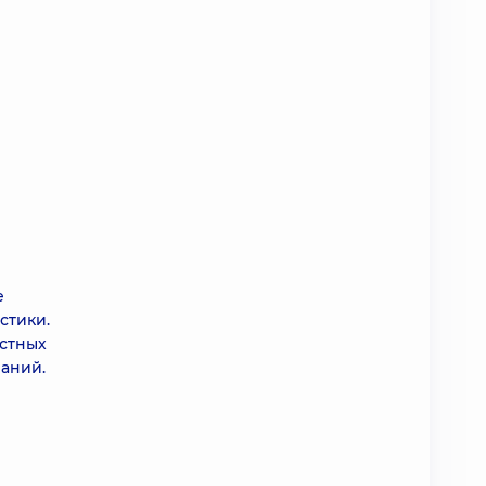
е
стики.
естных
аний.