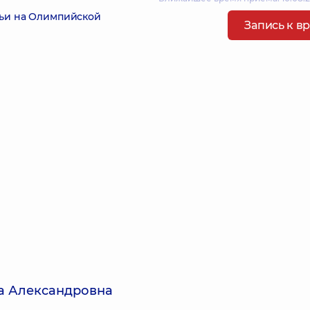
мьи на Олимпийской
Запись к в
а Александровна