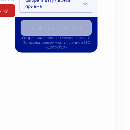
Выбрать дату / время
приема
рачу
Запись на прийом
Отправляя запрос вы соглашаетесь с
Пользовательским соглашением
МС
«Добробут»