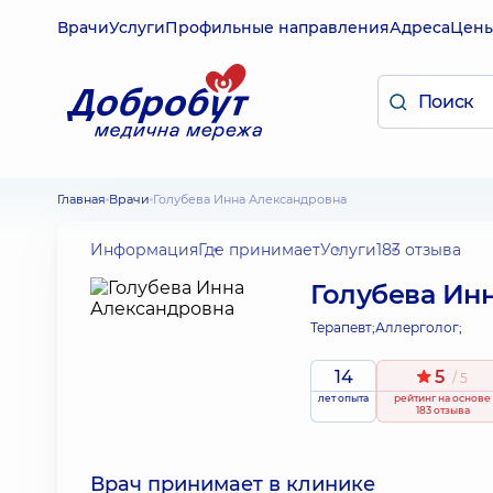
Врачи
Услуги
Профильные направления
Адреса
Цен
Главная
Врачи
Голубева Инна Александровна
Информация
Где принимает
Услуги
183 отзыва
Голубева Ин
Терапевт;
Аллерголог;
14
5
/ 5
лет опыта
рейтинг
на основе
183 отзыва
Врач принимает в клинике