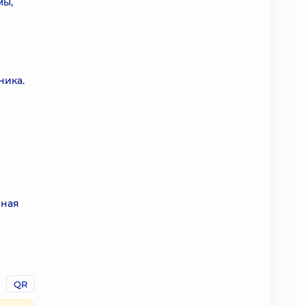
мы,
ника.
рная
QR