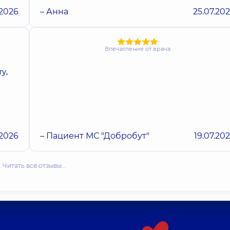
.2026
– Анна
25.07.20
Впечатление от врача
у,
.2026
– Пациент МС "Добробут"
19.07.20
Читать все отзывы…