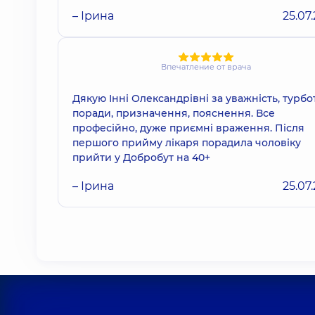
– Ірина
25.07
Впечатление от врача
Дякую Інні Олександрівні за уважність, турбот
поради, призначення, пояснення. Все
професійно, дуже приємні враження. Після
першого прийму лікаря порадила чоловіку
прийти у Добробут на 40+
– Ірина
25.07