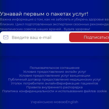
Узнавай первым о пакетах услуг!
Важна информация о том, как не заболеть и уберечь здоровье в
близких. Цикл подготовленных экспертами сезонных рекоменда
тематических советов наших врачей… Будьте здоровы!
Подписатьс
Пользовательское соглашение
Условия предоставления онлайн услуг
Условия предоставления услуг вакцинации
Публичный договор предоставления медицинских услуг
Уголок потребителя онлайн
Верификация пациентов
Правила внутреннего распорядка
Политика конфиденциальности и использования файлов cookie
Українською мовою
English