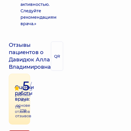
активностью.
Следуйте
рекомендациям
врача.»
Отзывы
пациентов о
QR
Давидюк Алла
Владимировна
5
/
Оценки
5
работы
рейтинг
врача:
на
основе
178
178
отзывов
отзывов