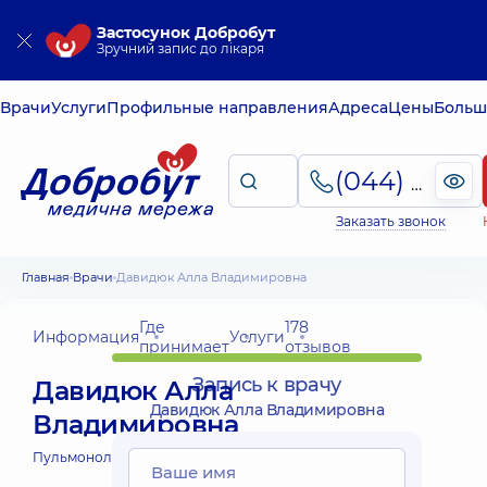
Застосунок Добробут
Зручний запис до лікаря
Врачи
Услуги
Профильные направления
Адреса
Цены
Больш
(044) 495-2-888
Заказать звонок
Главная
Врачи
Давидюк Алла Владимировна
Где
178
Информация
Услуги
принимает
отзывов
Запись к врачу
Давидюк Алла
Давидюк Алла Владимировна
Владимировна
Пульмонолог;
Фтизиатр;