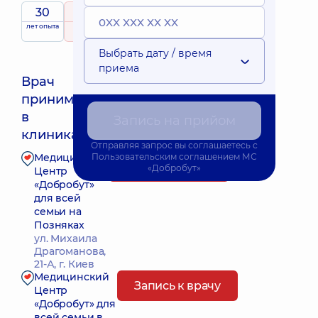
30
5
/ 5
лет опыта
рейтинг
на основе
178 отзывов
Выбрать дату / время
приема
Врач
принимает
Ближайшее время приема: Сьогодні о 15:45
в
Запись на прийом
клиниках:
Отправляя запрос вы соглашаетесь с
Медицинский
Пользовательским соглашением
МС
Запись к врачу
«Добробут»
Центр
«Добробут»
для всей
семьи на
Позняках
ул. Михаила
Драгоманова,
21-А, г. Киев
Медицинский
Запись к врачу
Центр
«Добробут» для
всей семьи в