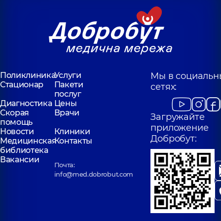
Поликлиника
Услуги
Мы в социальн
Стационар
Пакети
сетях:
послуг
Диагностика
Цены
Скорая
Врачи
Загружайте
помощь
приложение
Новости
Клиники
Добробут:
Медицинская
Контакты
библиотека
Вакансии
Почта:
info@med.dobrobut.com