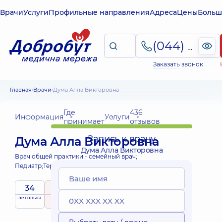
Врачи
Услуги
Профильные направления
Адреса
Цены
Больш
(044) 495-2-888
Заказать звонок
Главная
Врачи
Дума Алла Викторовна
Где
436
Информация
Услуги
принимает
отзывов
Запись к врачу
Дума Алла Викторовна
Дума Алла Викторовна
Врач общей практики - семейный врач;
Педиатр;
Терапевт;
34
5
/ 5
лет опыта
рейтинг
на основе
Эксперт
принимает
436 отзывов
детей