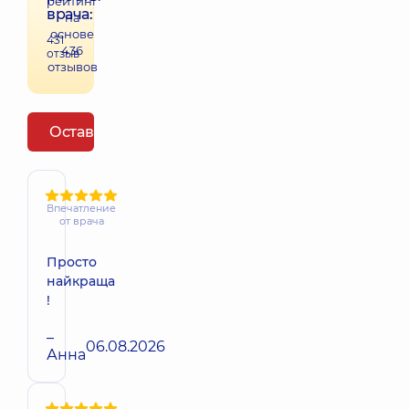
рейтинг
врача:
на
основе
431
436
отзыв
отзывов
Оставить отзыв
Впечатление
от врача
Просто
найкраща
!
–
06.08.2026
Анна