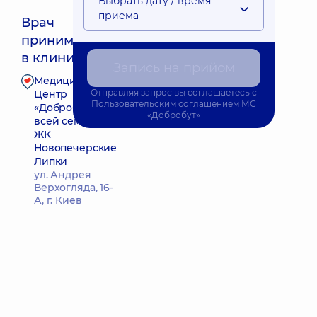
Выбрать дату / время
приема
Врач
принимает
Ближайшее время приема: Сьогодні о 12:00
в клинике
Запись на прийом
Медицинский
Запись к врачу
Отправляя запрос вы соглашаетесь с
Центр
Пользовательским соглашением
МС
«Добробут» для
«Добробут»
всей семьи в
ЖК
Новопечерские
Липки
ул. Андрея
Верхогляда, 16-
А, г. Киев