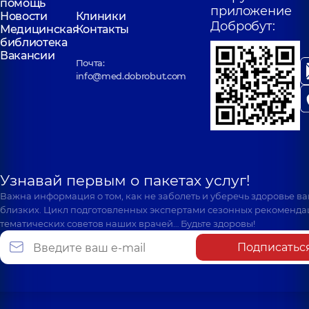
помощь
приложение
Новости
Клиники
Добробут:
Медицинская
Контакты
библиотека
Вакансии
Почта:
info@med.dobrobut.com
Узнавай первым о пакетах услуг!
Важна информация о том, как не заболеть и уберечь здоровье в
близких. Цикл подготовленных экспертами сезонных рекоменда
тематических советов наших врачей… Будьте здоровы!
Подписатьс