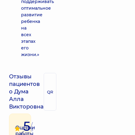
поддерживать
оптимальное
развитие
ребенка
на
всех
этапах
его
жизни.»
Отзывы
пациентов
о Дума
QR
Алла
Викторовна
5
/
Оценки
5
работы