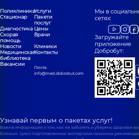
Поликлиника
Услуги
Мы в социальн
Стационар
Пакети
сетях:
послуг
Диагностика
Цены
Скорая
Врачи
Загружайте
помощь
приложение
Новости
Клиники
Добробут:
Медицинская
Контакты
библиотека
Вакансии
Почта:
info@med.dobrobut.com
Узнавай первым о пакетах услуг!
Важна информация о том, как не заболеть и уберечь здоровье в
близких. Цикл подготовленных экспертами сезонных рекоменда