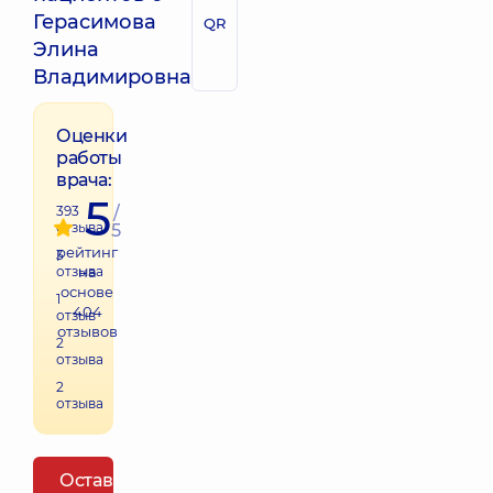
Герасимова
QR
Элина
Владимировна
Оценки
работы
врача:
5
393
/
отзыва
5
рейтинг
3
отзыва
на
основе
1
404
отзыв
отзывов
2
отзыва
2
отзыва
Оставить отзыв