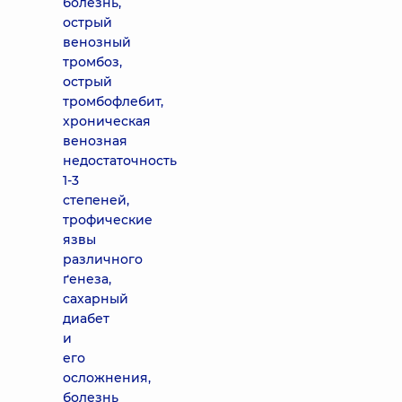
болезнь,
острый
венозный
тромбоз,
острый
тромбофлебит,
хроническая
венозная
недостаточность
1-3
степеней,
трофические
язвы
различного
ґенеза,
сахарный
диабет
и
его
осложнения,
болезнь