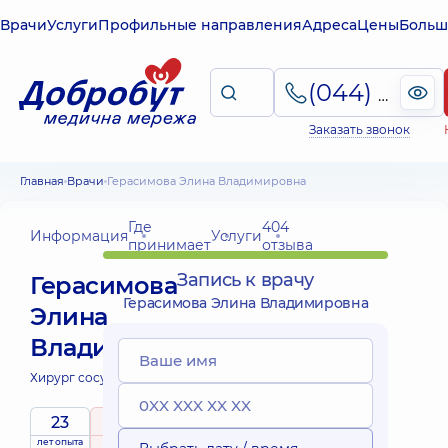
Врачи
Услуги
Профильные направления
Адреса
Цены
Больш
(044) 495-2-888
Заказать звонок
Главная
Врачи
Герасимова Элина Владимировна
Где
404
Информация
Услуги
принимает
отзыва
Запись к врачу
Герасимова
Герасимова Элина Владимировна
Элина
Владимировна
Хирург сосудистый;
23
5
/ 5
лет опыта
рейтинг
на основе