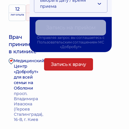
Выбрать дату / время
приема
12
5
/ 5
лет опыта
рейтинг
на основе
395 отзывов
Запись на прийом
Врач
Отправляя запрос вы соглашаетесь с
Пользовательским соглашением
МС
принимает
Ближайшее время приема: 10.08.2026 14:30
«Добробут»
в клинике
Медицинский
Запись к врачу
Центр
«Добробут»
для всей
семьи на
Оболони
просп.
Владимира
Ивасюка
(Героев
Сталинграда),
16-В, г. Киев