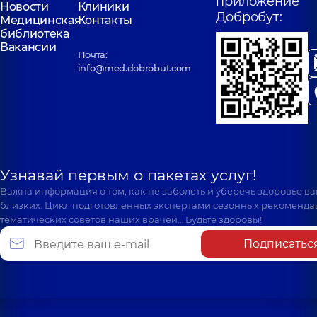
приложение
Новости
Клиники
Добробут:
Медицинская
Контакты
библиотека
Вакансии
Почта:
info@med.dobrobut.com
Узнавай первым о пакетах услуг!
Важна информация о том, как не заболеть и уберечь здоровье в
близких. Цикл подготовленных экспертами сезонных рекоменда
тематических советов наших врачей… Будьте здоровы!
Подписатьс