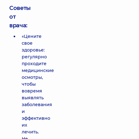
Советы
от
врача:
«Цените
свое
здоровье:
регулярно
проходите
медицинские
осмотры,
чтобы
вовремя
выявлять
заболевания
и
эффективно
их
лечить.
Не