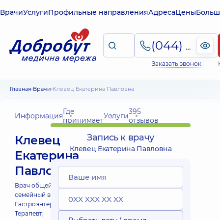
Врачи
Услуги
Профильные направления
Адреса
Цены
Больш
(044) 495-2-888
Заказать звонок
Главная
Врачи
Клевец Екатерина Павловна
Где
395
Информация
Услуги
принимает
отзывов
Запись к врачу
Клевец
Клевец Екатерина Павловна
Екатерина
Павловна
Врач общей практики -
семейный врач;
Гастроэнтеролог;
Диетолог;
Терапевт;