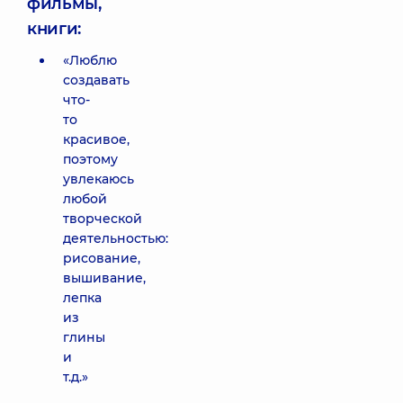
фильмы,
книги:
«Люблю
создавать
что-
то
красивое,
поэтому
увлекаюсь
любой
творческой
деятельностью:
рисование,
вышивание,
лепка
из
глины
и
т.д.»