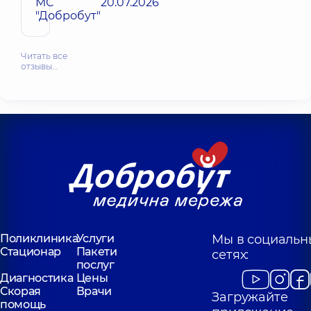
МС
20.07.2026
"Добробут"
Читать все
отзывы…
Поликлиника
Услуги
Мы в социальн
Стационар
Пакети
сетях:
послуг
Диагностика
Цены
Скорая
Врачи
Загружайте
помощь