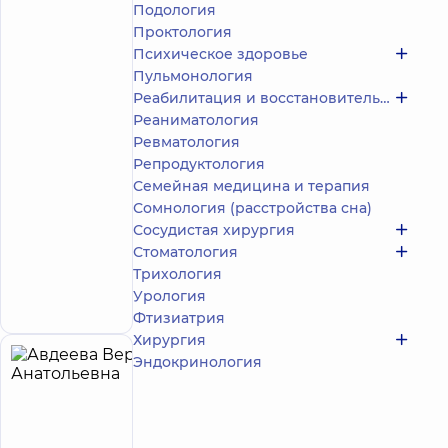
Подология
4.9
623
/ 5
отзыва
Проктология
Психическое здоровье
Акушер-
гинеколог;
Пульмонология
Врач
Реабилитация и восстановительное лечение
ультразвуковой
Реаниматология
диагностики
Ревматология
Репродуктология
Медицинский
Семейная медицина и терапия
Центр
«Добробут»
Сомнология (расстройства сна)
для всей
Сосудистая хирургия
семьи на
Стоматология
Святошино
Трихология
ул.
Святошинская,
Запись к врачу
Урология
3-Б, г. Киев
Фтизиатрия
Хирургия
Эндокринология
Авдеева
21
Вера
лет опыта
Анатольевна
4.9
400