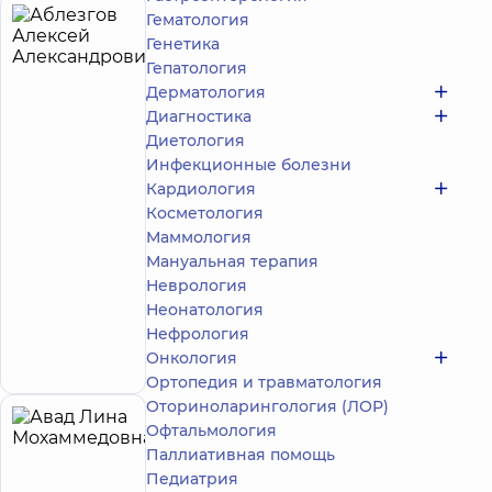
Гематология
Аблезгов
4
Генетика
Алексей
лет опыта
Гепатология
Александрович
Дерматология
5
278
Диагностика
отзывов
Диетология
Массажист;
Инфекционные болезни
Реабилитолог
Кардиология
Медицинский
Косметология
Центр
Маммология
«Добробут»
Мануальная терапия
для всей
Неврология
семьи на
Неонатология
Святошино
Запись к
ул.
Нефрология
Святошинская,
специалисту
Онкология
3-Б, г. Киев
Ортопедия и травматология
Оториноларингология (ЛОР)
Авад
Офтальмология
24
Паллиативная помощь
Лина
лет опыта
Эксперт
Педиатрия
Мохаммедовна