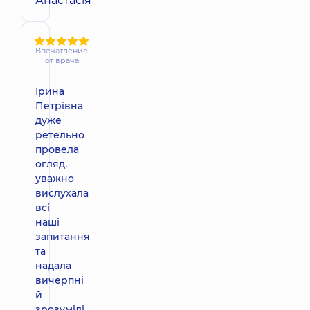
Анастасія
Впечатление
от врача
Ірина
Петрівна
дуже
ретельно
провела
огляд,
уважно
вислухала
всі
наші
запитання
та
надала
вичерпні
й
зрозумілі