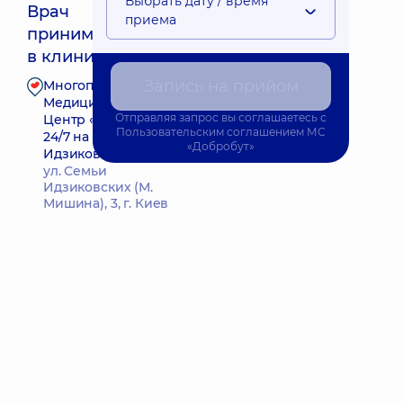
Выбрать дату / время
Врач
приема
принимает
Ближайшее время приема: Сьогодні о 17:00
в клинике
Запись на прийом
Многопрофильный
Запись к врачу
Медицинский
Отправляя запрос вы соглашаетесь с
Центр «Добробут»
Пользовательским соглашением
МС
24/7 на ул. Семьи
«Добробут»
Идзиковских
ул. Семьи
Идзиковских (М.
Мишина), 3, г. Киев