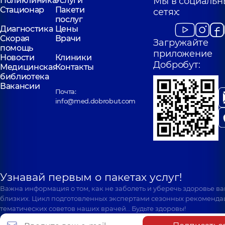
Поликлиника
Услуги
Мы в социальн
Стационар
Пакети
сетях:
послуг
Диагностика
Цены
Скорая
Врачи
Загружайте
помощь
приложение
Новости
Клиники
Добробут:
Медицинская
Контакты
библиотека
Вакансии
Почта:
info@med.dobrobut.com
Узнавай первым о пакетах услуг!
Важна информация о том, как не заболеть и уберечь здоровье в
близких. Цикл подготовленных экспертами сезонных рекоменда
тематических советов наших врачей… Будьте здоровы!