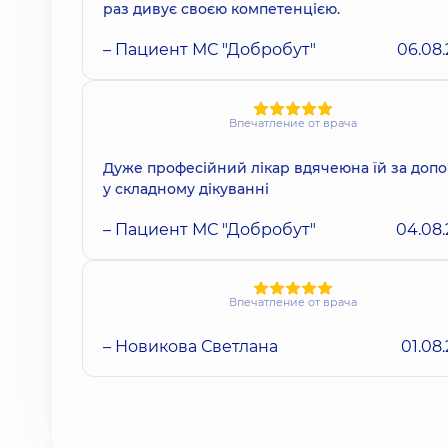
раз дивує своєю компетенцією.
– Пациент МС "Добробут"
06.08
Впечатление от врача
Дуже професійний лікар вдячеюна їй за доп
у складному дікуванні
– Пациент МС "Добробут"
04.08
Впечатление от врача
– Новикова Светлана
01.08