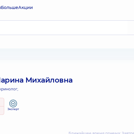
ы
Больше
Акции
Марина Михайловна
кринолог;
Эксперт
Ближайшее время приема: Завтра