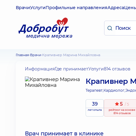
Врачи
Услуги
Профильные направления
Адреса
Цен
Главная
Врачи
Крапивнер Марина Михайловна
Информация
Где принимает
Услуги
814 отзывов
Крапивнер 
Терапевт;
Кардиолог;
Эндо
39
5
/ 5
лет опыта
рейтинг
на основе
814 отзывов
Врач принимает в клинике