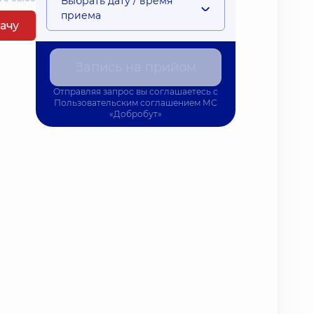
Выбрать дату / время
приема
рачу
Запись на прийом
Отправляя запрос вы соглашаетесь с
Пользовательским соглашением
МС
«Добробут»