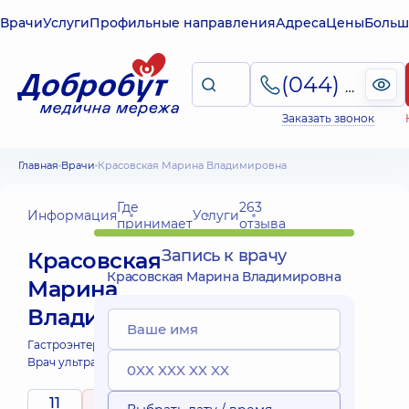
Врачи
Услуги
Профильные направления
Адреса
Цены
Больш
(044) 495-2-888
Заказать звонок
Главная
Врачи
Красовская Марина Владимировна
Где
263
Информация
Услуги
принимает
отзыва
Запись к врачу
Красовская
Красовская Марина Владимировна
Марина
Владимировна
Гастроэнтеролог;
Врач ультразвуковой диагностики;
11
5
/ 5