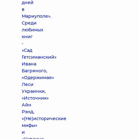
дней
в
Мариуполе».
Среди
любимых
книг
-
«Сад
Гетсиманский»
Ивана
Багряного,
«Одержимая»
Леси
Украинки,
«Источник»
Айн
Рэнд,
«(Не)исторические
мифы»
и