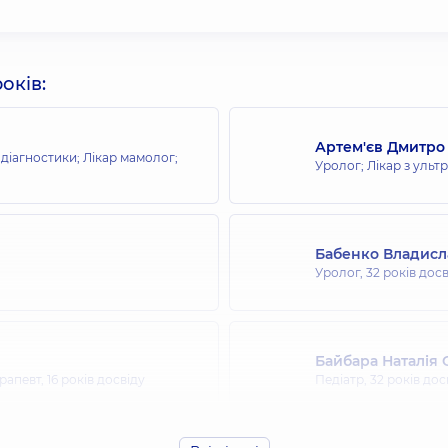
оків:
Артем'єв Дмитро
 діагностики; Лікар мамолог;
Уролог; Лікар з ульт
Бабенко Владисл
Уролог,
32 років дос
Байбара Наталія
ерапевт,
16 років досвіду
Педіатр,
32 років дос