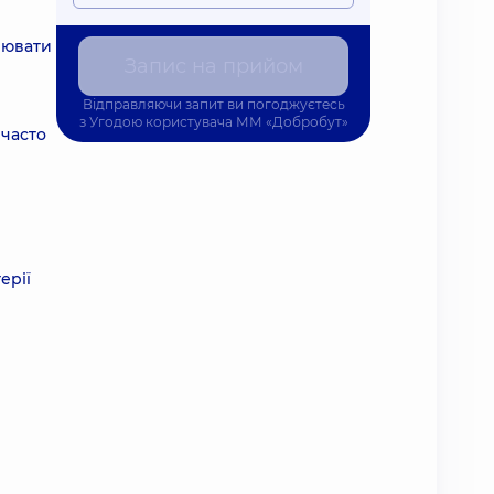
лювати
Запис на прийом
Відправляючи запит ви погоджуєтесь
з
Угодою користувача
ММ «Добробут»
 часто
ерії