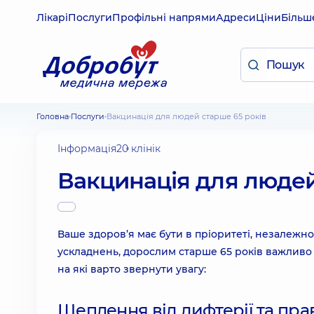
Лікарі
Послуги
Профільні напрями
Адреси
Ціни
Більш
Головна
Послуги
Вакцинація для людей старше 65 років
Інформація
20 клінік
Вакцинація для людей
Ваше здоров’я має бути в пріоритеті, незалежно
ускладнень, дорослим старше 65 років важливо 
на які варто звернути увагу:
Щеплення від дифтерії та пр