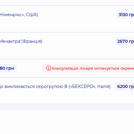
«Німенрікс», США)
3130 г
"Менактра",Франція)
2670 г
80 грн
Консультація лікаря оплачується окрем
що викликається серогрупою В («БЕКСЕРО», Італія)
6200 г