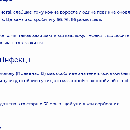
инстві, слабшає, тому кожна доросла людина повинна онов
в. Це важливо зробити у 66, 76, 86 років і далі.
іо, які також захищають від кашлюку, інфекції, що досить
лька разів за життя.
 інфекції
ококу (Превенар 13) має особливе значення, оскільки бакт
нуситу, особливо у тих, хто має хронічні хвороби або інші
для тих, хто старше 50 років, щоб уникнути серйозних
у