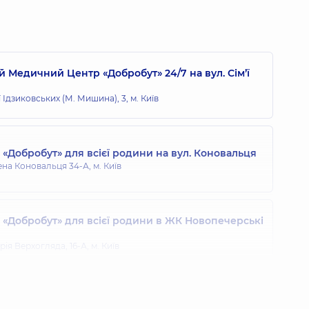
горович
льної практики - сімейний лікар; Пульмонолог,
14 років
 Медичний Центр «Добробут» 24/7 на вул. Сім’ї
тепанівна
ї Ідзиковських (М. Мишина), 3, м. Київ
віду
Добробут» для всієї родини на вул. Коновальця
оліївна
ена Коновальця 34-А, м. Київ
ної практики - сімейний лікар; Терапевт,
12 років досвіду
«Добробут» для всієї родини в ЖК Новопечерські
Віталіївна
ія Верхогляда, 16-А, м. Київ
ог,
25 років досвіду
«Добробут» для всієї родини у Броварах
Олександрівна