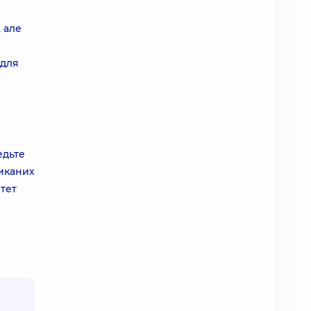
 але
 для
едьте
ликаних
ітет