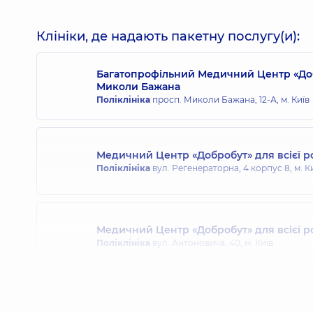
Білоконський Дмитро Володимирович
Лікар загальної практики - сімейний лікар; Педіа
Клініки, де надають пакетну послугу(и):
Багатопрофільний Медичний Центр «Доб
Миколи Бажана
Білаш Наталія Миколаївна
Поліклініка
просп. Миколи Бажана, 12-А, м. Київ
Терапевт; Гастроентеролог,
17 років досвіду
Медичний Центр «Добробут» для всієї 
Бова Анастасія Вікторівна
Поліклініка
вул. Регенераторна, 4 корпус 8, м. К
Педіатр; Алерголог дитячий,
26 років досвіду
Медичний Центр «Добробут» для всієї р
Болоткін Юрій Петрович
Поліклініка
вул. Антоновича, 40, м. Київ
Отоларинголог; Отоларинголог дитячий,
39 рокі
Медичний Центр «Добробут» для всієї р
Бондарчук Тетяна Миколаївна