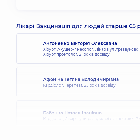
Лікарі Вакцинація для людей старше 65 р
Антоненко Вікторія Олексіївна
Хірург; Акушер-гінеколог; Лікар з ультразвукової
Хірург проктолог,
21 років досвіду
Афоніна Тетяна Володимирівна
Кардіолог; Терапевт,
25 років досвіду
Бабенко Наталя Іванівна
Кардіолог; Лікар з ультразвукової діагностики; Т