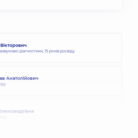
 Вікторович
развукової діагностики,
15 років досвіду
ав Анатолійович
віду
 Олександрівна
віду