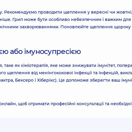
пу. Рекомендуємо проводити щеплення у вересні чи жовтні,
ізніше. Грип може бути особливо небезпечним і важким для
з хронічними захворюваннями. Поновлюйте щеплення щороку
ією або імуносупресією
таке як хіміотерапія, яке може знижувати імунітет, попер
ого щеплення від менінгококової інфекції та інфекцій, вик
ктра, Бексеро і Хіберікс). Це допоможе зберегти ваш імун
онлайн, щоб отримати професійні консультації та необхідні