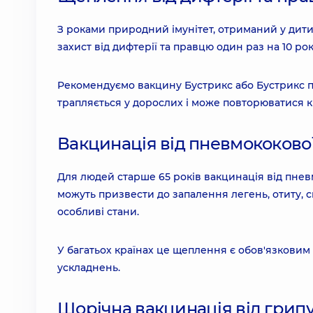
З роками природний імунітет, отриманий у дит
захист від дифтерії та правцю один раз на 10 рокі
Рекомендуємо вакцину Бустрикс або Бустрикс пол
трапляється у дорослих і може повторюватися кі
Вакцинація від пневмококової
Для людей старше 65 років вакцинація від пневм
можуть призвести до запалення легень, отиту, си
особливі стани.
У багатьох країнах це щеплення є обов'язковим 
ускладнень.
Щорічна вакцинація від грип