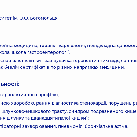
итет ім. О.О. Богомольця
мейна медицина; терапія, кардіологія, невідкладна допомог
ола, школа гастроентерології.
спеціаліст клініки і завідувачка терапевтичним відділення
ає безліч сертифікатів по різних напрямках медицини.
ьності:
 терапевтичного профілю;
ічною хворобою, рання діагностика стенокардії, порушень р
и шлунково-кишкового тракту, синдром подразненого кише
ня шлунку та дванадцятипалої кишки);
піраторні захворювання, пневмонія, бронхіальна астма,