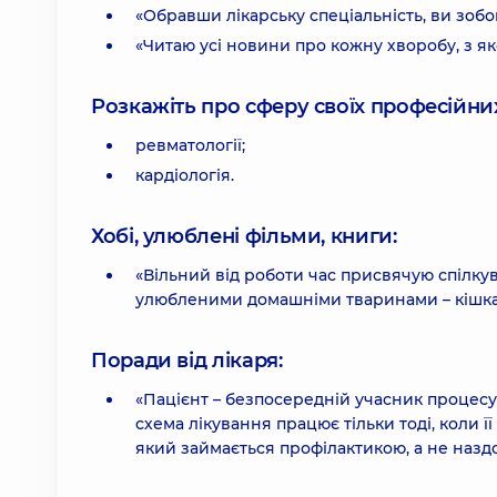
«Обравши лікарську спеціальність, ви зобо
«Читаю усі новини про кожну хворобу, з я
Розкажіть про сферу своїх професійних 
ревматології;
кардіологія.
Хобі, улюблені фільми, книги:
«Вільний від роботи час присвячую спілку
улюбленими домашніми тваринами – кішка
Поради від лікаря:
«Пацієнт – безпосередній учасник процесу
схема лікування працює тільки тоді, коли 
який займається профілактикою, а не назд