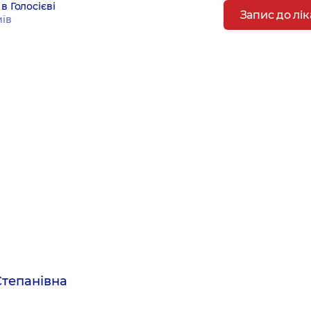
в Голосієві
Запис до лі
иїв
Степанівна