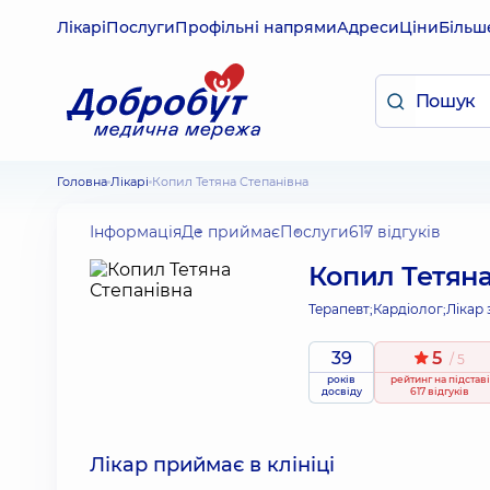
Лікарі
Послуги
Профільні напрями
Адреси
Ціни
Більш
Головна
Лікарі
Копил Тетяна Степанівна
Інформація
Де приймає
Послуги
617 відгуків
Копил Тетяна
Терапевт;
Кардіолог;
Лікар 
39
5
/ 5
років
рейтинг
на підставі
досвіду
617 відгуків
Лікар приймає в клініці