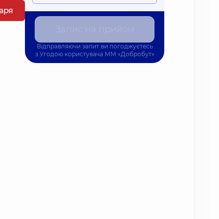
каря
Запис на прийом
Відправляючи запит ви погоджуєтесь
з
Угодою користувача
ММ «Добробут»