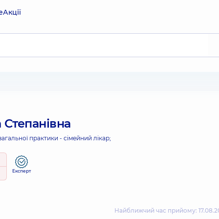
е
Акції
 Степанівна
загальної практики - сімейний лікар;
Експерт
Найближчий час прийому: 17.08.20