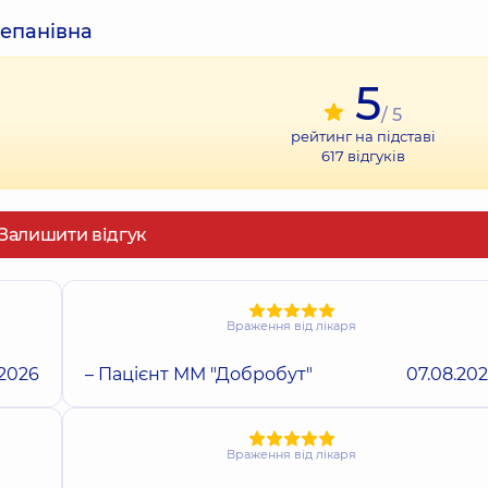
тепанівна
5
/ 5
рейтинг на підставі
617
відгуків
Залишити відгук
Враження від лікаря
.2026
– Пацієнт ММ "Добробут"
07.08.20
Враження від лікаря