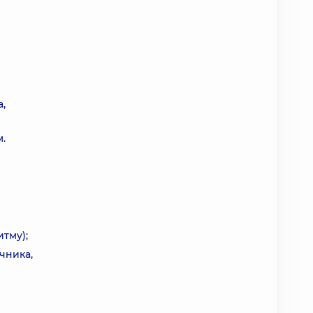
а,
м.
итму);
чника,