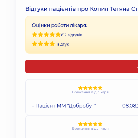
Відгуки пацієнтів про Копил Тетяна С
Оцінки роботи лікаря:
612 відгуків
1 відгук
Враження від лікаря
– Пацієнт ММ "Добробут"
08.08
Враження від лікаря