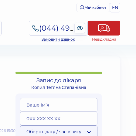
EN
Мій кабінет
(044) 495-2-888
Замовити дзвінок
Невідкладна
Запис до лікаря
Копил Тетяна Степанівна
26 15:30
Оберіть дату / час візиту