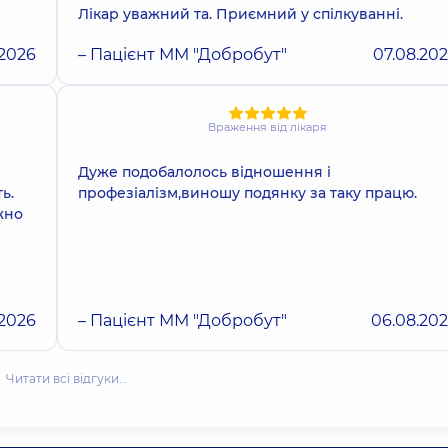
Лікар уважний та. Приємний у спілкуванні.
.2026
– Пацієнт ММ "Добробут"
07.08.20
Враження від лікаря
Дуже подобалолось відношення і
ь.
профезіалізм,виношу подянку за таку працю.
жно
.2026
– Пацієнт ММ "Добробут"
06.08.20
Читати всі відгуки…