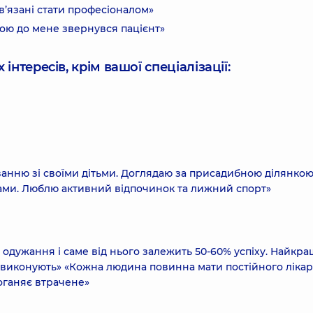
в’язані стати професіоналом»
кою до мене звернувся пацієнт»
інтересів, крім вашої спеціалізації:
ванню зі своїми дітьми. Доглядаю за присадибною ділянкою
ми. Люблю активний відпочинок та лижний спорт»
 одужання і саме від нього залежить 50-60% успіху. Найкра
її виконують» «Кожна людина повинна мати постійного лікар
оганяє втрачене»