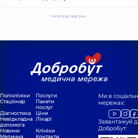
Читати всі відгуки…
Поліклініки
Послуги
Ми в соціаль
Стаціонар
Пакети
мережах:
послуг
Діагностика
Ціни
Невідкладна
Лікарі
Завантажуй д
допомога
Добробут:
Новини
Клініки
Медична
Контакти