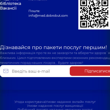
бібліотека
Вакансії
Пошта:
info@med.dobrobut.com
Дізнавайся про пакети послуг першим!
Важлива інформація про те як не захворіти та вберегти здоров`
близьких. Цикл підготовлених експертами сезонних рекомендаці
тематичних порад наших лікарів… Будьте здорові!
Підписатис
Угода користувача
Умови надання онлайн послуг
Умови надання послуг вакцинації
Публічний договір надання медичних послуг