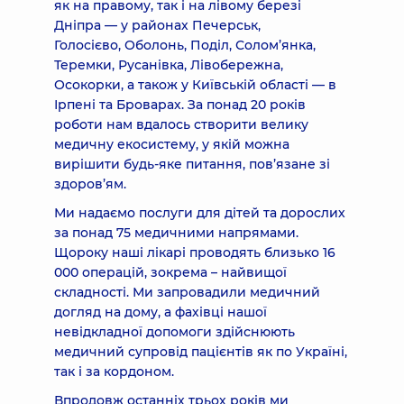
як на правому, так і на лівому березі
Дніпра — у районах Печерськ,
Голосієво, Оболонь, Поділ, Солом’янка,
Теремки, Русанівка, Лівобережна,
Осокорки, а також у Київській області — в
Ірпені та Броварах. За понад 20 років
роботи нам вдалось створити велику
медичну екосистему, у якій можна
вирішити будь-яке питання, пов’язане зі
здоров’ям.
Ми надаємо послуги для дітей та дорослих
за понад 75 медичними напрямами.
Щороку наші лікарі проводять близько 16
000 операцій, зокрема – найвищої
складності. Ми запровадили медичний
догляд на дому, а фахівці нашої
невідкладної допомоги здійснюють
медичний супровід пацієнтів як по Україні,
так і за кордоном.
Впродовж останніх трьох років ми