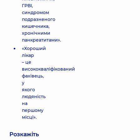
ГРВІ,
синдромом
подразненого
кишечника,
хронічними
панкреатитами».
«Хороший
лікар
– це
висококваліфікований
фахівець,
у
якого
людяність
на
першому
місці».
Розкажіть