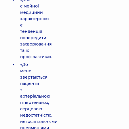
сімейної
медицини
характерною
є
тенденція
попередити
захворювання
та їх
профілактика».
«До
мене
звертаються
пацієнти
з
артеріальною
гіпертензією,
серцевою
недостатністю,
негоспітальными
пневмоніями,