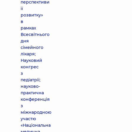
перспективи
її
розвитку»
в
рамках
Всесвітнього
дня
сімейного
лікаря;
Науковий
конгрес
з
педіатрії;
науково-
практична
конференція
з
міжнародною
участю
«Національна
медична