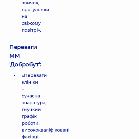
звичок,
прогулянки
на
свіжому
повітрі».
Переваги
ММ
'Добробут':
«Переваги
клініки
–
сучасна
апаратура,
гнучкий
графік
роботи,
висококваліфіковані
фахівці,