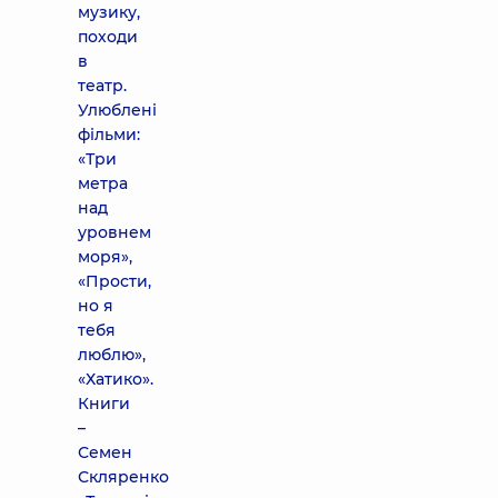
музику,
походи
в
театр.
Улюблені
фільми:
«Три
метра
над
уровнем
моря»,
«Прости,
но я
тебя
люблю»,
«Хатико».
Книги
–
Семен
Скляренко