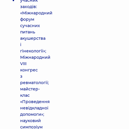
учасник
заходів:
«Міжнародний
форум
сучасних
питань
акушерства
і
гінекології»;
Міжнародний
VIII
конгрес
з
ревматології;
майстер-
клас
«Проведення
невідкладної
допомоги»;
науковий
симпозіум