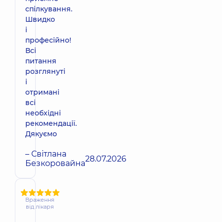
спілкування.
Швидко
і
професійно!
Всі
питання
розглянуті
і
отримані
всі
необхідні
рекомендації.
Дякуємо
– Світлана
28.07.2026
Безкоровайна
Враження
від лікаря