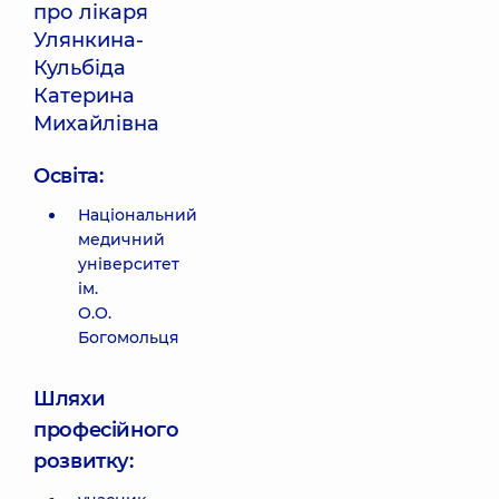
про лікаря
Улянкина-
Кульбіда
Катерина
Михайлівна
Освіта:
Національний
медичний
університет
ім.
О.О.
Богомольця
Шляхи
професійного
розвитку: