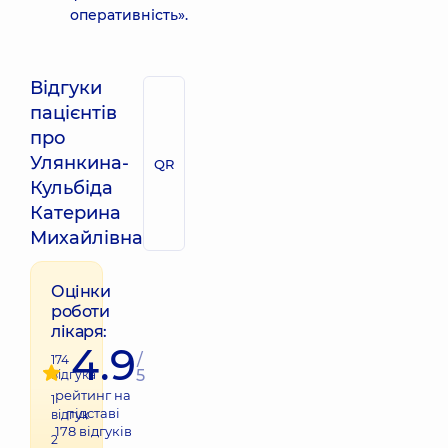
оперативність».
Відгуки
пацієнтів
про
Улянкина-
QR
Кульбіда
Катерина
Михайлівна
Оцінки
роботи
лікаря:
4.9
/
174
5
відгука
рейтинг на
1
підставі
відгук
178
відгуків
2