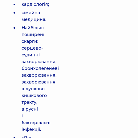
кардіологія;
сімейна
медицина.
Найбільш
поширені
скарги:
серцево-
судинні
захворювання,
бронхолегеневі
захворювання,
захворювання
шлунково-
кишкового
тракту,
вірусні
і
бактеріальні
інфекції.
«Для