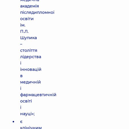
академія
післядипломної
освіти
ім.
П.Л.
Шупика
–
століття
лідерства
і
інновацій
в
медичній
і
фармацевтичній
освіті
і
науці»;
є
клінічним