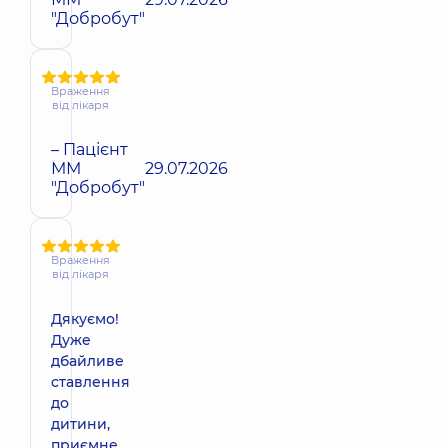
"Добробут"
Враження
від лікаря
– Пацієнт
ММ
29.07.2026
"Добробут"
Враження
від лікаря
Дякуємо!
Дуже
дбайливе
ставлення
до
дитини,
приємне