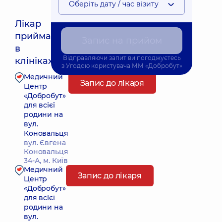
Оберіть дату / час візиту
Лікар
приймає
Запис на прийом
Найближчий час прийому: 19.08.2026 8:00
в
Відправляючи запит ви погоджуєтесь
клініках:
з
Угодою користувача
ММ «Добробут»
Медичний
Запис до лікаря
Центр
«Добробут»
для всієї
родини на
вул.
Коновальця
вул. Євгена
Коновальця
34-А, м. Київ
Медичний
Запис до лікаря
Центр
«Добробут»
для всієї
родини на
вул.