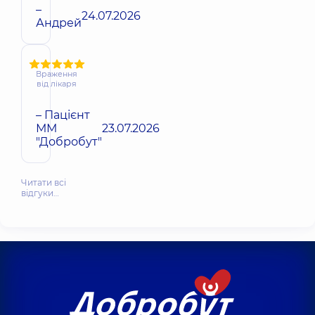
–
24.07.2026
Андрей
Враження
від лікаря
– Пацієнт
ММ
23.07.2026
"Добробут"
Читати всі
відгуки…