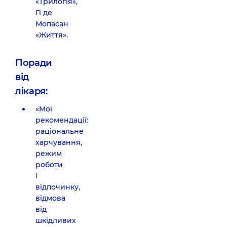
«Трилогія»,
Гі де
Мопасан
«Життя».
Поради
від
лікаря:
«Мої
рекомендації:
раціональне
харчування,
режим
роботи
і
відпочинку,
відмова
від
шкідливих