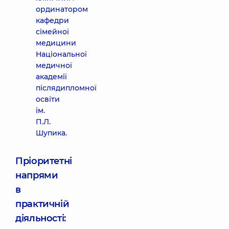
ординатором
кафедри
сімейної
медицини
Національної
медичної
академії
післядипломної
освіти
ім.
П.Л.
Шупика.
Пріоритетні
напрями
в
практичній
діяльності: