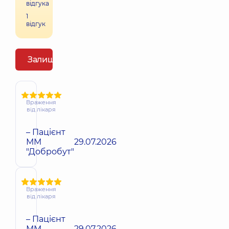
відгука
1
відгук
Залишити відгук
Враження
від лікаря
– Пацієнт
ММ
29.07.2026
"Добробут"
Враження
від лікаря
– Пацієнт
ММ
29.07.2026