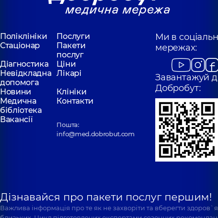
Поліклініки
Послуги
Ми в соціаль
Стаціонар
Пакети
мережах:
послуг
Діагностика
Ціни
Невідкладна
Лікарі
Завантажуй д
допомога
Добробут:
Новини
Клініки
Медична
Контакти
бібліотека
Вакансії
Пошта:
info@med.dobrobut.com
Дізнавайся про пакети послуг першим!
Важлива інформація про те як не захворіти та вберегти здоров`
близьких. Цикл підготовлених експертами сезонних рекомендаці