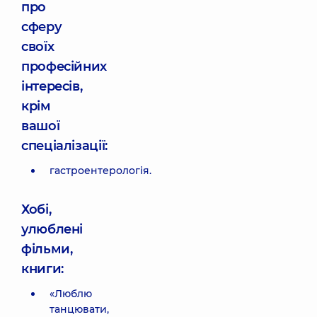
про
сферу
своїх
професійних
інтересів,
крім
вашої
спеціалізації:
гастроентерологія.
Хобі,
улюблені
фільми,
книги:
«Люблю
танцювати,