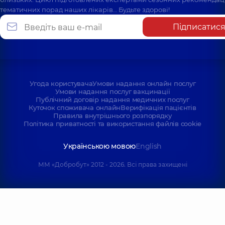
тематичних порад наших лікарів… Будьте здорові!
Підписатис
Угода користувача
Умови надання онлайн послуг
Умови надання послуг вакцинації
Публічний договір надання медичних послуг
Куточок споживача онлайн
Верифікація пацієнтів
Правила внутрішнього розпорядку
Політика приватності та використання файлів cookie
Українською мовою
English
ММ «Добробут» 2012 - 2026. Всі права захищені