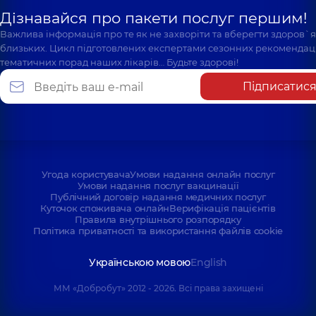
Дізнавайся про пакети послуг першим!
Важлива інформація про те як не захворіти та вберегти здоров`
близьких. Цикл підготовлених експертами сезонних рекомендаці
тематичних порад наших лікарів… Будьте здорові!
Підписатис
Угода користувача
Умови надання онлайн послуг
Умови надання послуг вакцинації
Публічний договір надання медичних послуг
Куточок споживача онлайн
Верифікація пацієнтів
Правила внутрішнього розпорядку
Політика приватності та використання файлів cookie
Українською мовою
English
ММ «Добробут» 2012 - 2026. Всі права захищені