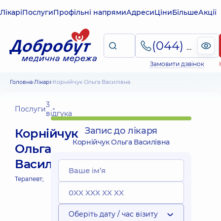
Лікарі
Послуги
Профільні напрями
Адреси
Ціни
Більше
Акції
(044) 495-2-888
Замовити дзвінок
Головна
Лікарі
Корнійчук Ольга Василівна
3
Послуги
відгука
Запис до лікаря
Корнійчук
Корнійчук Ольга Василівна
Ольга
Василівна
Терапевт;
Оберіть дату / час візиту