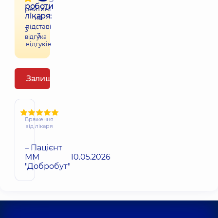
роботи
рейтинг
лікаря:
на
підставі
3
3
відгука
відгуків
Залишити відгук
Враження
від лікаря
– Пацієнт
ММ
10.05.2026
"Добробут"