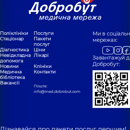
Поліклініки
Послуги
Ми в соціаль
Стаціонар
Пакети
мережах:
послуг
Діагностика
Ціни
Невідкладна
Лікарі
Завантажуй д
допомога
Добробут:
Новини
Клініки
Медична
Контакти
бібліотека
Вакансії
Пошта:
info@med.dobrobut.com
Дізнавайся про пакети послуг першим!