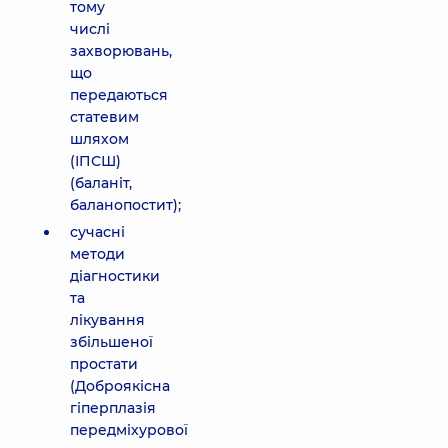
тому
числі
захворювань,
що
передаються
статевим
шляхом
(ІПСШ)
(баланіт,
баланопостит);
сучасні
методи
діагностики
та
лікування
збільшеної
простати
(Доброякісна
гіперплазія
передміхурової