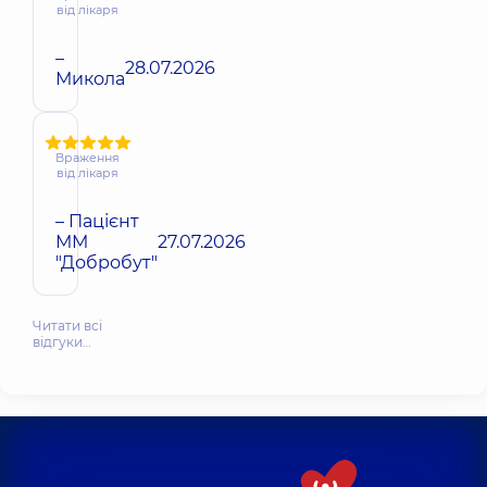
від лікаря
–
28.07.2026
Микола
Враження
від лікаря
– Пацієнт
ММ
27.07.2026
"Добробут"
Читати всі
відгуки…