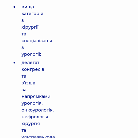
вища
категорія
з
хірургії
та
спеціалізація
з
урології;
делегат
конгресів
та
з’їздів
за
напрямками
урологія,
онкоурологія,
нефрологія,
хірургія
та
ультразвукова