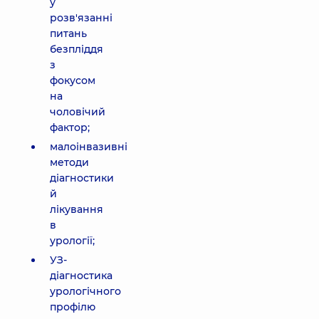
у
розв'язанні
питань
безпліддя
з
фокусом
на
чоловічий
фактор;
малоінвазивні
методи
діагностики
й
лікування
в
урології;
УЗ-
діагностика
урологічного
профілю