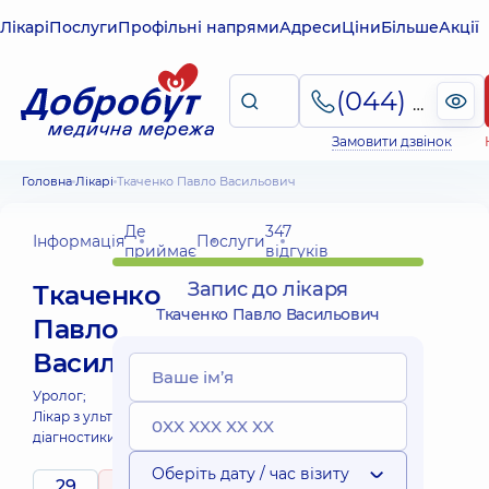
Лікарі
Послуги
Профільні напрями
Адреси
Ціни
Більше
Акції
(044) 495-2-888
Замовити дзвінок
Головна
Лікарі
Ткаченко Павло Васильович
Де
347
Інформація
Послуги
приймає
відгуків
Запис до лікаря
Ткаченко
Ткаченко Павло Васильович
Павло
Васильович
Уролог;
Лікар з ультразвукової
діагностики;
Оберіть дату / час візиту
29
5
/ 5