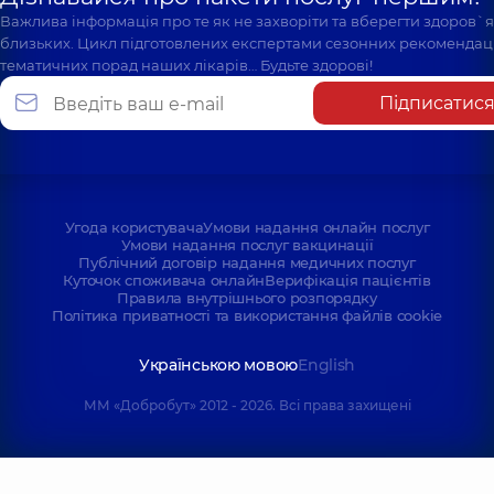
Важлива інформація про те як не захворіти та вберегти здоров`
близьких. Цикл підготовлених експертами сезонних рекомендаці
тематичних порад наших лікарів… Будьте здорові!
Підписатис
Угода користувача
Умови надання онлайн послуг
Умови надання послуг вакцинації
Публічний договір надання медичних послуг
Куточок споживача онлайн
Верифікація пацієнтів
Правила внутрішнього розпорядку
Політика приватності та використання файлів cookie
Українською мовою
English
ММ «Добробут» 2012 - 2026. Всі права захищені