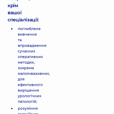
крім
вашої
спеціалізації:
поглиблене
вивчення
та
впровадження
сучасних
оперативних
методик,
зокрема
малоінвазивних,
для
ефективного
вирішення
урологічних
патологій;
розуміння