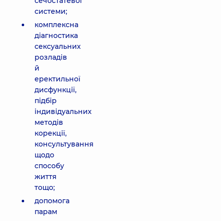
сечостатевої
системи;
комплексна
діагностика
сексуальних
розладів
й
еректильної
дисфункції,
підбір
індивідуальних
методів
корекції,
консультування
щодо
способу
життя
тощо;
допомога
парам