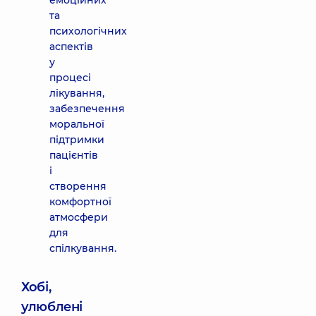
емоційних
та
психологічних
аспектів
у
процесі
лікування,
забезпечення
моральної
підтримки
пацієнтів
і
створення
комфортної
атмосфери
для
спілкування.
Хобі,
улюблені