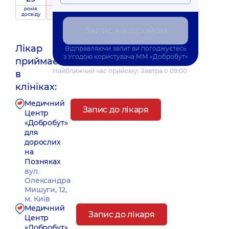
років
рейтинг
на підставі
досвіду
347 відгуків
Запис на прийом
Лікар
Відправляючи запит ви погоджуєтесь
з
Угодою користувача
ММ «Добробут»
приймає
Найближчий час прийому: Завтра о 09:00
в
клініках:
Медичний
Запис до лікаря
Центр
«Добробут»
для
дорослих
на
Позняках
вул.
Олександра
Мишуги, 12,
м. Київ
Медичний
Запис до лікаря
Центр
«Добробут»