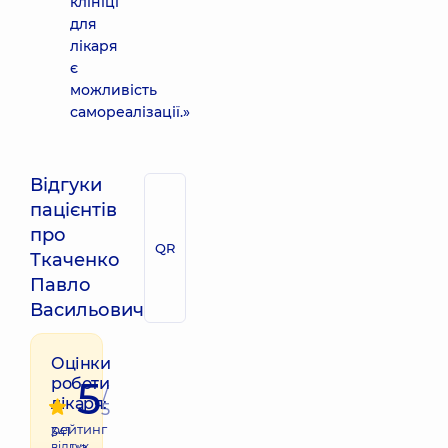
клініці
для
лікаря
є
можливість
самореалізації.»
Відгуки
пацієнтів
про
QR
Ткаченко
Павло
Васильович
Оцінки
5
роботи
/
лікаря:
5
рейтинг
341
відгук
на