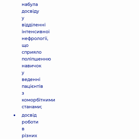
набула
досвіду
у
відділенні
інтенсивної
нефрології,
що
сприяло
поліпшенню
навичок
у
веденні
пацієнтів
з
коморбітними
станами;
досвід
роботи
в
різних