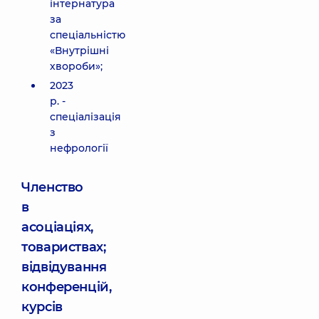
інтернатура
за
спеціальністю
«Внутрішні
хвороби»;
2023
р. -
спеціалізація
з
нефрології
Членство
в
асоціаціях,
товариствах;
відвідування
конференцій,
курсів