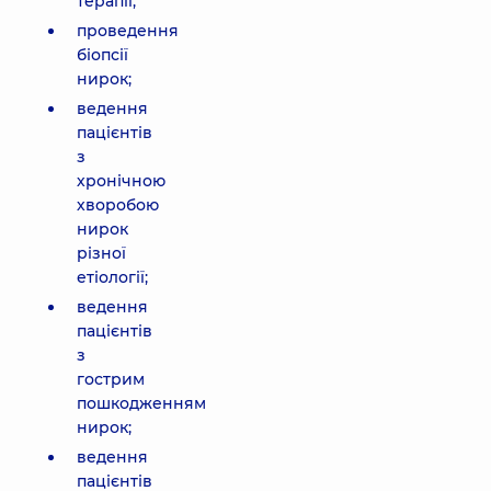
терапії;
проведення
біопсії
нирок;
ведення
пацієнтів
з
хронічною
хворобою
нирок
різної
етіології;
ведення
пацієнтів
з
гострим
пошкодженням
нирок;
ведення
пацієнтів