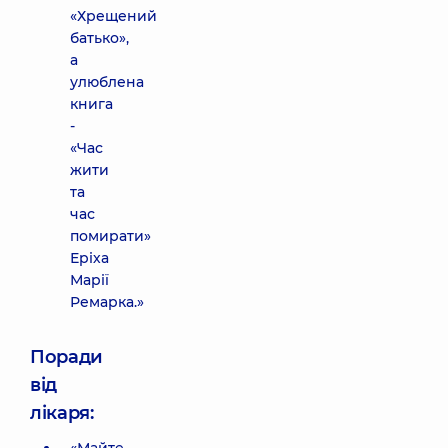
«Хрещений
батько»,
а
улюблена
книга
-
«Час
жити
та
час
помирати»
Еріха
Марії
Ремарка.»
Поради
від
лікаря: