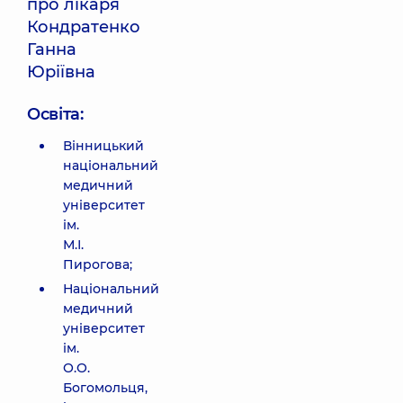
про лікаря
Кондратенко
Ганна
Юріївна
Освіта:
Вінницький
національний
медичний
університет
ім.
М.І.
Пирогова;
Національний
медичний
університет
ім.
О.О.
Богомольця,