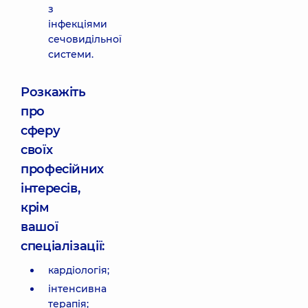
з
інфекціями
сечовидільної
системи.
Розкажіть
про
сферу
своїх
професійних
інтересів,
крім
вашої
спеціалізації:
кардіологія;
інтенсивна
терапія;