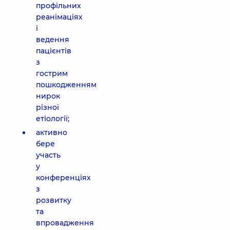
профільних
реанімаціях
і
ведення
пацієнтів
з
гострим
пошкодженням
нирок
різної
етіології;
активно
бере
участь
у
конференціях
з
розвитку
та
впровадження