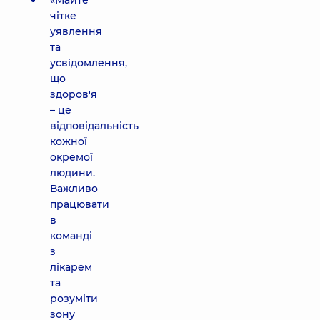
«Майте
чітке
уявлення
та
усвідомлення,
що
здоров'я
– це
відповідальність
кожної
окремої
людини.
Важливо
працювати
в
команді
з
лікарем
та
розуміти
зону