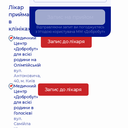
Лікар
приймає
Запис на прийом
Найближчий час прийому: 16.08.2026 9:45
в
Відправляючи запит ви погоджуєтесь
клініках:
з
Угодою користувача
ММ «Добробут»
Медичний
Запис до лікаря
Центр
«Добробут»
для всієї
родини на
Олімпійській
вул.
Антоновича,
40, м. Київ
Медичний
Запис до лікаря
Центр
«Добробут»
для всієї
родини в
Голосієві
вул.
Самійла