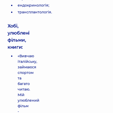
ендокринологія;
трансплантологія.
Хобі,
улюблені
фільми,
книги:
«Вивчаю
італійську,
займаюся
спортом
та
багато
читаю.
Мій
улюблений
фільм
-