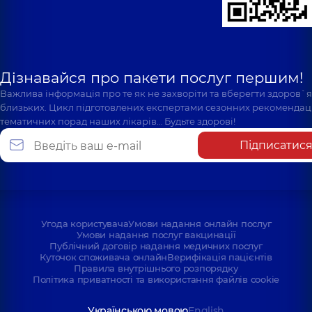
Дізнавайся про пакети послуг першим!
Важлива інформація про те як не захворіти та вберегти здоров`
близьких. Цикл підготовлених експертами сезонних рекомендаці
тематичних порад наших лікарів… Будьте здорові!
Підписатис
Угода користувача
Умови надання онлайн послуг
Умови надання послуг вакцинації
Публічний договір надання медичних послуг
Куточок споживача онлайн
Верифікація пацієнтів
Правила внутрішнього розпорядку
Політика приватності та використання файлів cookie
Українською мовою
English