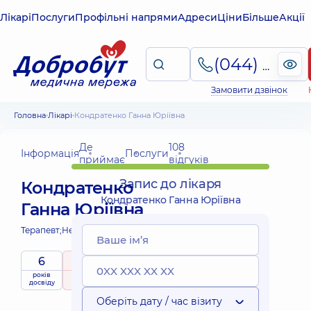
Лікарі
Послуги
Профільні напрями
Адреси
Ціни
Більше
Акції
(044) 495-2-888
Замовити дзвінок
Головна
Лікарі
Кондратенко Ганна Юріївна
Де
108
Інформація
Послуги
приймає
відгуків
Запис до лікаря
Кондратенко
Кондратенко Ганна Юріївна
Ганна Юріївна
Терапевт;
Нефролог;
6
5
/ 5
років
рейтинг
на підставі
досвіду
108 відгуків
Оберіть дату / час візиту