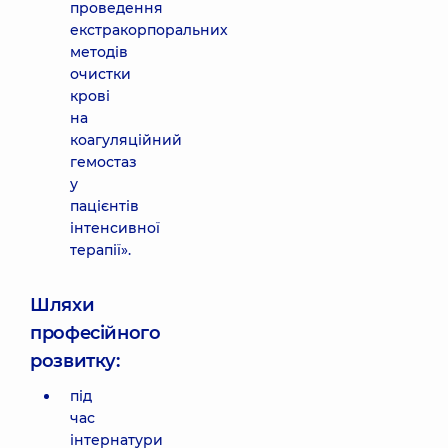
проведення
екстракорпоральних
методів
очистки
крові
на
коагуляційний
гемостаз
у
пацієнтів
інтенсивної
терапії».
Шляхи
професійного
розвитку:
під
час
інтернатури