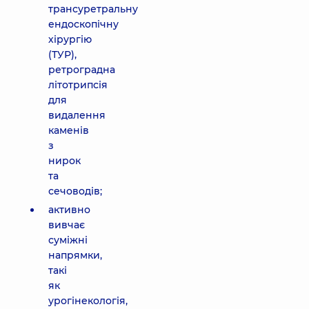
трансуретральну
ендоскопічну
хірургію
(ТУР),
ретроградна
літотрипсія
для
видалення
каменів
з
нирок
та
сечоводів;
активно
вивчає
суміжні
напрямки,
такі
як
урогінекологія,