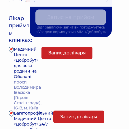
Запис на прийом
Лікар
приймає
Відправляючи запит ви погоджуєтесь
Найближчий час прийому: Сьогодні о 16:00
в
з
Угодою користувача
ММ «Добробут»
клініках:
Медичний
Запис до лікаря
Центр
«Добробут»
для всієї
родини на
Оболоні
просп.
Володимира
Івасюка
(Героїв
Сталінграда),
16-В, м. Київ
Багатопрофільний
Запис до лікаря
Медичний Центр
«Добробут» 24/7