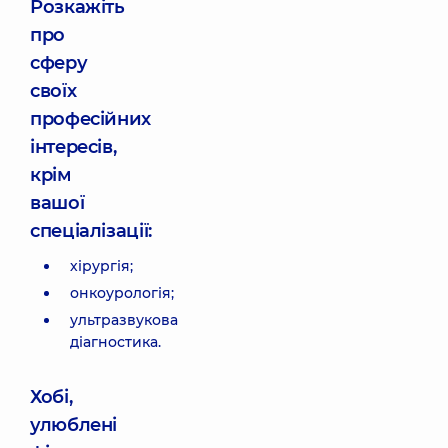
Розкажіть
про
сферу
своїх
професійних
інтересів,
крім
вашої
спеціалізації:
хірургія;
онкоурологія;
ультразвукова
діагностика.
Хобі,
улюблені