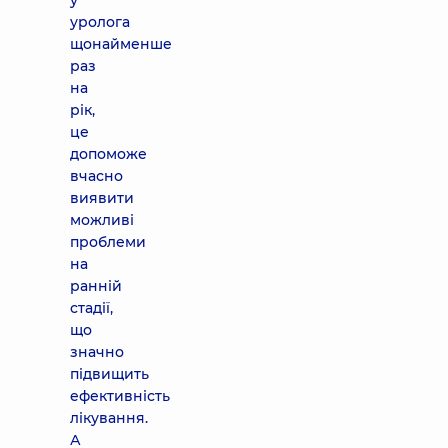
у
уролога
щонайменше
раз
на
рік,
це
допоможе
вчасно
виявити
можливі
проблеми
на
ранній
стадії,
що
значно
підвищить
ефективність
лікування.
А