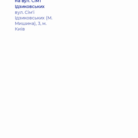
на вул. Сім’ї
Ідзиковських
вул. Сім'ї
Ідзиковських (М.
Мишина), 3, м.
Київ