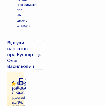
підтримати
вас
на
цьому
шляху!»
Відгуки
пацієнтів
про Кушнір
QR
Олег
Васильович
5
/
Оцінки
5
роботи
рейтинг
лікаря:
на
підставі
218
218
відгуків