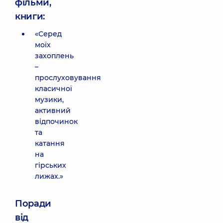
фільми,
книги:
«Серед
моїх
захоплень
–
прослуховування
класичної
музики,
активний
відпочинок
та
катання
на
гірських
лижах.»
Поради
від