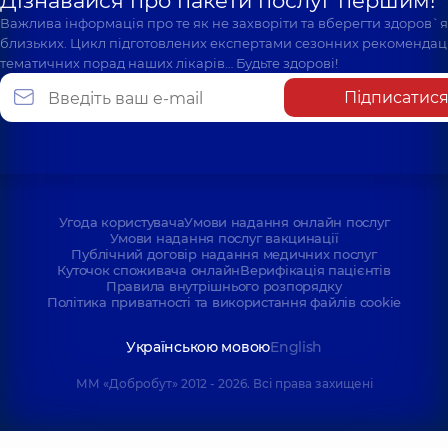
Дізнавайся про пакети послуг першим!
Важлива інформація про те як не захворіти та вберегти здоров`
близьких. Цикл підготовлених експертами сезонних рекомендаці
тематичних порад наших лікарів… Будьте здорові!
Підписатис
Угода користувача
Умови надання онлайн послуг
Умови надання послуг вакцинації
Публічний договір надання медичних послуг
Куточок споживача онлайн
Верифікація пацієнтів
Правила внутрішнього розпорядку
Політика приватності та використання файлів cookie
Українською мовою
English
ММ «Добробут» 2012 - 2026. Всі права захищені