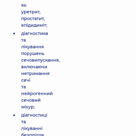
як
уретрит,
простатит,
епідидиміт;
діагностика
та
лікування
порушень
сечовипускання,
включаючи
нетримання
сечі
та
нейрогенний
сечовий
міхур;
діагностиці
та
лікуванні
безпліддя