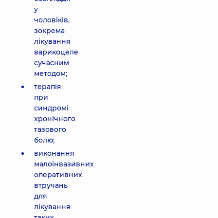
у
чоловіків,
зокрема
лікування
варикоцеле
сучасним
методом;
терапія
при
синдромі
хронічного
тазового
болю;
виконання
малоінвазивних
оперативних
втручань
для
лікування
таких