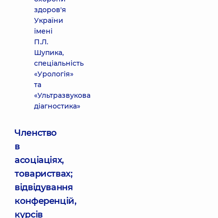
здоров'я
України
імені
П.Л.
Шупика,
спеціальність
«Урологія»
та
«Ультразвукова
діагностика»
Членство
в
асоціаціях,
товариствах;
відвідування
конференцій,
курсів