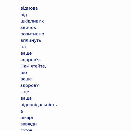
і
відмова
від
шкідливих
звичок
позитивно
вплинуть
на
ваше
здоров’я.
Пам'ятайте,
що
ваше
здоров'я
– це
ваша
відповідальність,
а
лікарі
завжди
готові