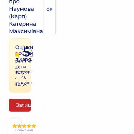
про
Наумова
QR
(Карп)
Катерина
Максимівна
5
Оцінки
/
роботи
5
лікаря:
рейтинг
на
45
підставі
відгуків
46
1
відгуків
відгук
Залишити відгук
Враження