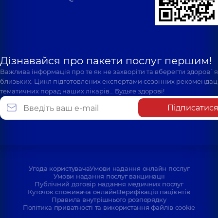
Дізнавайся про пакети послуг першим!
Важлива інформація про те як не захворіти та вберегти здоров`
близьких. Цикл підготовлених експертами сезонних рекомендаці
тематичних порад наших лікарів… Будьте здорові!
Підписатис
Угода користувача
Умови надання онлайн послуг
Умови надання послуг вакцинації
Публічний договір надання медичних послуг
Куточок споживача онлайн
Верифікація пацієнтів
Правила внутрішнього розпорядку
Політика приватності та використання файлів cookie