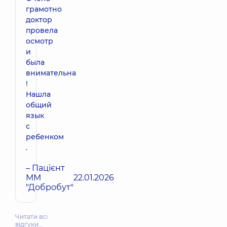
грамотно
доктор
провела
осмотр
и
была
внимательна
!
Нашла
общий
язык
с
ребенком
.
– Пацієнт
ММ
22.01.2026
"Добробут"
Читати всі
відгуки…