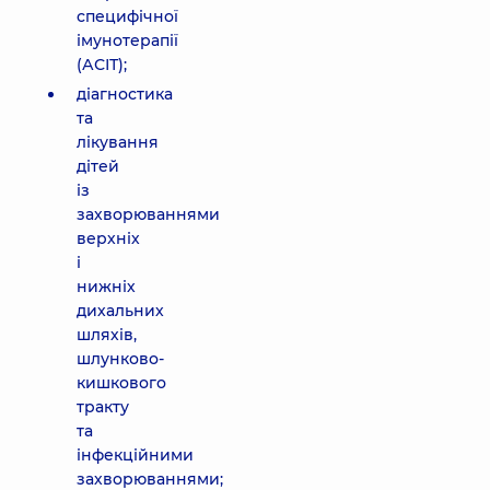
специфічної
імунотерапії
(АСІТ);
діагностика
та
лікування
дітей
із
захворюваннями
верхніх
і
нижніх
дихальних
шляхів,
шлунково-
кишкового
тракту
та
інфекційними
захворюваннями;