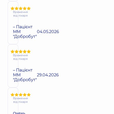
Враження
від лікаря
– Пацієнт
ММ
04.05.2026
"Добробут"
Враження
від лікаря
– Пацієнт
ММ
29.04.2026
"Добробут"
Враження
від лікаря
Очень