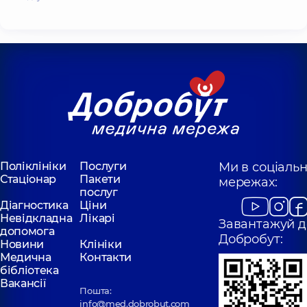
Поліклініки
Послуги
Ми в соціаль
Стаціонар
Пакети
мережах:
послуг
Діагностика
Ціни
Невідкладна
Лікарі
Завантажуй д
допомога
Добробут:
Новини
Клініки
Медична
Контакти
бібліотека
Вакансії
Пошта:
info@med.dobrobut.com