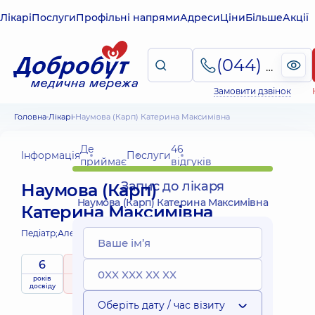
Лікарі
Послуги
Профільні напрями
Адреси
Ціни
Більше
Акції
(044) 495-2-888
Замовити дзвінок
Головна
Лікарі
Наумова (Карп) Катерина Максимівна
Де
46
Інформація
Послуги
приймає
відгуків
Запис до лікаря
Наумова (Карп)
Наумова (Карп) Катерина Максимівна
Катерина Максимівна
Педіатр;
Алерголог дитячий;
6
5
/ 5
Виїзні
років
рейтинг
на підставі
приймає
послуги
досвіду
46 відгуків
дітей
Оберіть дату / час візиту