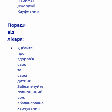
Парижа»
Джорджії
Кауфманн.»
Поради
від
лікаря:
«Дбайте
про
здоров’я
своє
та
своєї
дитини!
Забезпечуйте
повноцінний
сон,
збалансоване
харчування