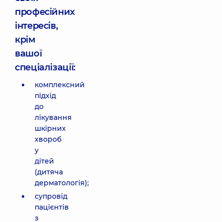
професійних
інтересів,
крім
вашої
спеціалізації:
комплексний
підхід
до
лікування
шкірних
хвороб
у
дітей
(дитяча
дерматологія);
супровід
пацієнтів
з