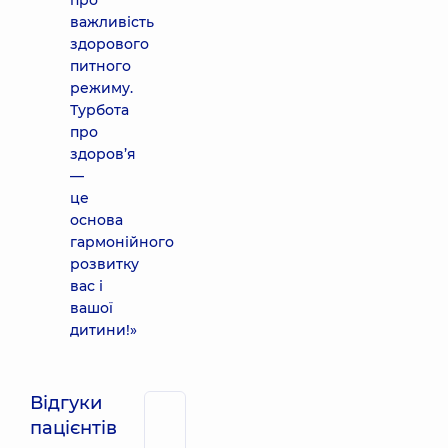
про
важливість
здорового
питного
режиму.
Турбота
про
здоров’я
—
це
основа
гармонійного
розвитку
вас і
вашої
дитини!»
Відгуки
пацієнтів