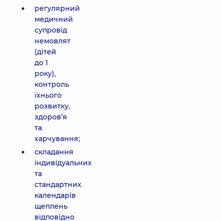
регулярний
медичний
супровід
немовлят
(дітей
до 1
року),
контроль
їхнього
розвитку,
здоров’я
та
харчування;
складання
індивідуальних
та
стандартних
календарів
щеплень
відповідно