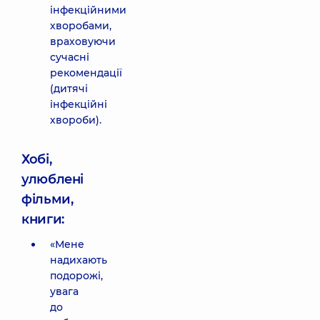
інфекційними
хворобами,
враховуючи
сучасні
рекомендації
(дитячі
інфекційні
хвороби).
Хобі,
улюблені
фільми,
книги:
«Мене
надихають
подорожі,
увага
до