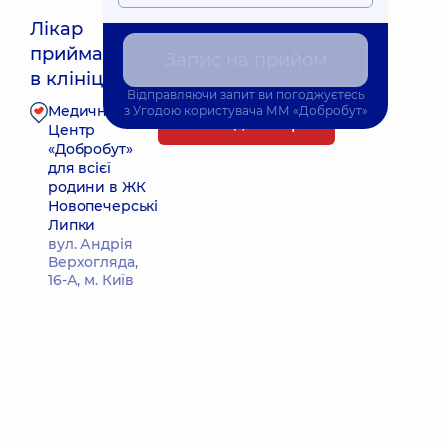
Лікар
приймає
Запис на прийом
Найближчий час прийому: 10.08.2026 14:30
в клініці
Відправляючи запит ви погоджуєтесь
Медичний
з
Угодою користувача
ММ «Добробут»
Запис до лікаря
Центр
«Добробут»
для всієї
родини в ЖК
Новопечерські
Липки
вул. Андрія
Верхогляда,
16-А, м. Київ