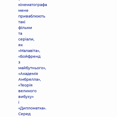
кінематографа
мене
приваблюють
такі
фільми
та
серіали,
як
«Малавіта»,
«Бойфренд
з
майбутнього»,
«Академія
Амбрелла»,
«Теорія
великого
вибуху»
і
«Дипломатка».
Серед