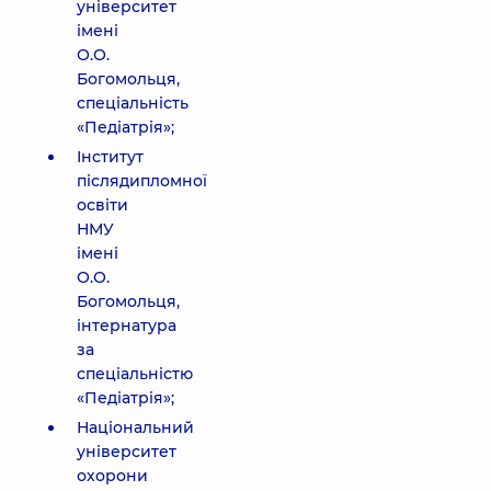
університет
імені
О.О.
Богомольця,
спеціальність
«Педіатрія»;
Інститут
післядипломної
освіти
НМУ
імені
О.О.
Богомольця,
інтернатура
за
спеціальністю
«Педіатрія»;
Національний
університет
охорони