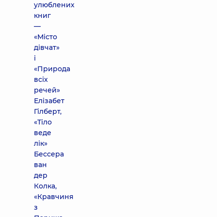
улюблених
книг
—
«Місто
дівчат»
і
«Природа
всіх
речей»
Елізабет
Гілберт,
«Тіло
веде
лік»
Бессера
ван
дер
Колка,
«Кравчиня
з