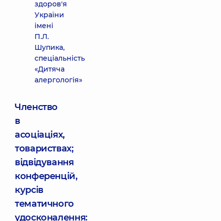
здоров'я
України
імені
П.Л.
Шупика,
спеціальність
«Дитяча
алергологія»
Членство
в
асоціаціях,
товариствах;
відвідування
конференцій,
курсів
тематичного
удосконалення: