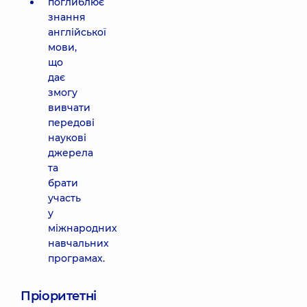
поглиблює
знання
англійської
мови,
що
дає
змогу
вивчати
передові
наукові
джерела
та
брати
участь
у
міжнародних
навчальних
програмах.
Пріоритетні