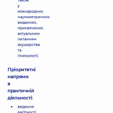
також
у
міжнародних
наукометричних
виданнях,
присвячених
актуальним
питанням
акушерства
та
гінекології.
Пріоритетні
напрями
в
практичній
діяльності:
ведення
вагітності