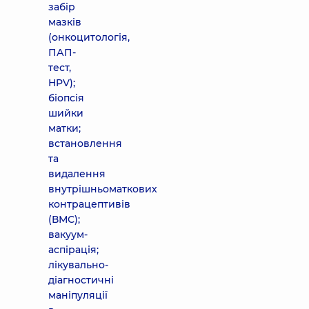
забір
мазків
(онкоцитологія,
ПАП-
тест,
HPV);
біопсія
шийки
матки;
встановлення
та
видалення
внутрішньоматкових
контрацептивів
(ВМС);
вакуум-
аспірація;
лікувально-
діагностичні
маніпуляції