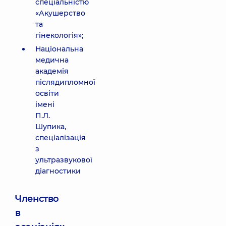
спеціальністю
«Акушерство
та
гінекологія»;
Національна
медична
академія
післядипломної
освіти
імені
П.Л.
Шупика,
спеціалізація
з
ультразвукової
діагностики
Членство
в