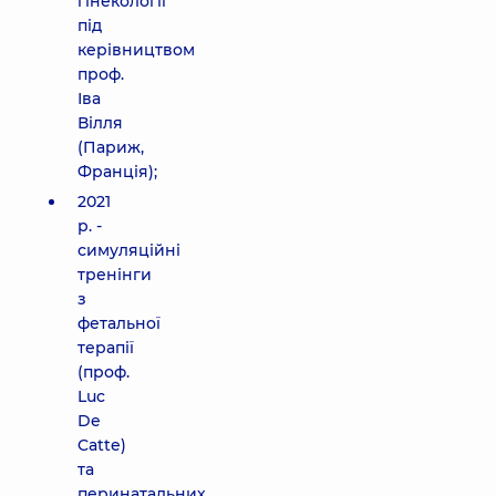
гінекології
під
керівництвом
проф.
Іва
Вілля
(Париж,
Франція);
2021
р. -
симуляційні
тренінги
з
фетальної
терапії
(проф.
Luc
De
Catte)
та
перинатальних