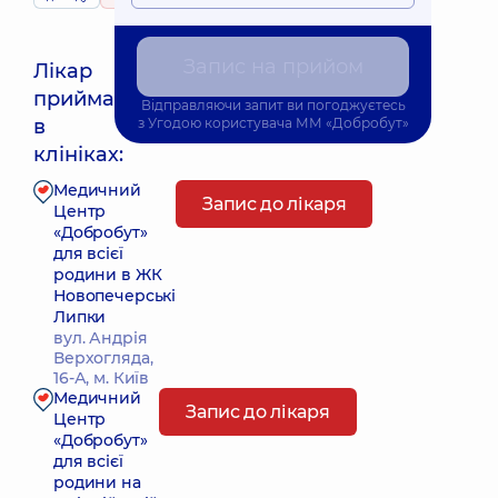
Запис на прийом
Лікар
приймає
Відправляючи запит ви погоджуєтесь
Найближчий час прийому: Завтра о 09:00
в
з
Угодою користувача
ММ «Добробут»
клініках:
Медичний
Запис до лікаря
Центр
«Добробут»
для всієї
родини в ЖК
Новопечерські
Липки
вул. Андрія
Верхогляда,
16-А, м. Київ
Медичний
Запис до лікаря
Центр
«Добробут»
для всієї
родини на