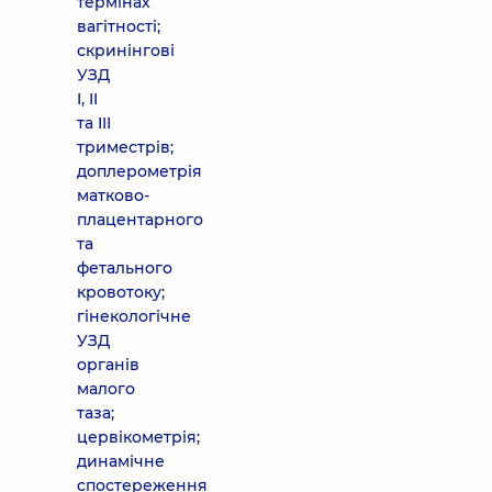
термінах
вагітності;
скринінгові
УЗД
I, II
та III
триместрів;
доплерометрія
матково-
плацентарного
та
фетального
кровотоку;
гінекологічне
УЗД
органів
малого
таза;
цервікометрія;
динамічне
спостереження