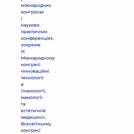
міжнародних
конгресах
і
науково-
практичних
конференціях,
зокрема:
IX
Міжнародному
конгресі
«Інноваційні
технології
в
гінекології,
мамології
та
естетичній
медицині»,
Всесвітньому
конгресі