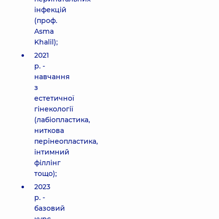
інфекцій
(проф.
Asma
Khalil);
2021
р. -
навчання
з
естетичної
гінекології
(лабіопластика,
ниткова
перінеопластика,
інтимний
філлінг
тощо);
2023
р. -
базовий