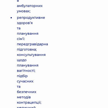
в
амбулаторних
умовах;
репродуктивне
здоров’я
та
планування
сім’ї:
передгравідарна
підготовка;
консультування
щодо
планування
вагітності;
підбір
сучасних
та
безпечних
методів
контрацепції;
медичний