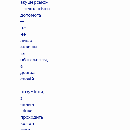
акушерсько-
гінекологічна
допомога
—
це
не
лише
аналізи
та
обстеження,
а
довіра,
спокій
і
розуміння,
з
якими
жінка
проходить
кожен