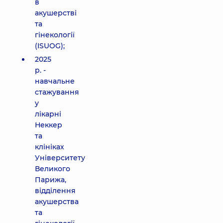
в
акушерстві
та
гінекології
(ISUOG);
2025
р. -
навчальне
стажування
у
лікарні
Неккер
та
клініках
Університету
Великого
Парижа,
відділення
акушерства
та