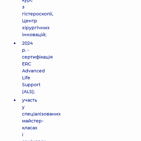
курс
з
гістероскопії,
Центр
хірургічних
інновацій;
2024
р. -
сертифікація
ERC
Advanced
Life
Support
(ALS);
участь
у
спеціалізованих
майстер-
класах
і