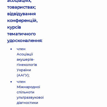
асоціаціях,
товариствах;
відвідування
конференцій,
курсів
тематичного
удосконалення:
член
Асоціації
акушерів-
гінекологів
України
(ААГУ);
член
Міжнародної
спільноти
ультразвукової
діагностики