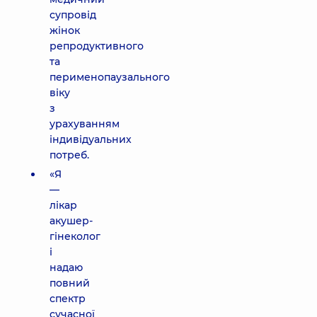
супровід
жінок
репродуктивного
та
перименопаузального
віку
з
урахуванням
індивідуальних
потреб.
«Я
—
лікар
акушер-
гінеколог
і
надаю
повний
спектр
сучасної