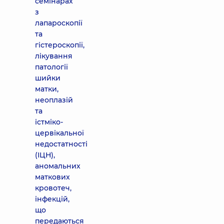
семінарах
з
лапароскопії
та
гістероскопії,
лікування
патології
шийки
матки,
неоплазій
та
істміко-
цервікальної
недостатності
(ІЦН),
аномальних
маткових
кровотеч,
інфекцій,
що
передаються