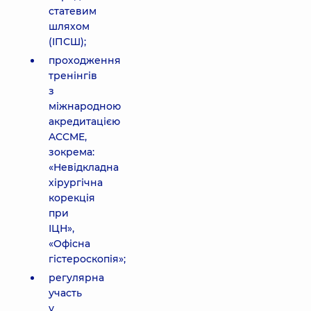
статевим
шляхом
(ІПСШ);
проходження
тренінгів
з
міжнародною
акредитацією
ACCME,
зокрема:
«Невідкладна
хірургічна
корекція
при
ІЦН»,
«Офісна
гістероскопія»;
регулярна
участь
у