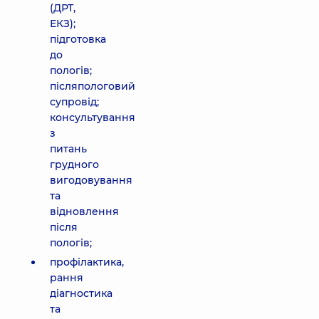
(ДРТ,
ЕКЗ);
підготовка
до
пологів;
післяпологовий
супровід;
консультування
з
питань
грудного
вигодовування
та
відновлення
після
пологів;
профілактика,
рання
діагностика
та