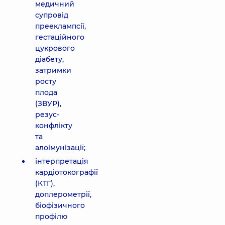
медичний
супровід
прееклампсії,
гестаційного
цукрового
діабету,
затримки
росту
плода
(ЗВУР),
резус-
конфлікту
та
алоімунізації;
інтерпретація
кардіотокографії
(КТГ),
доплерометрії,
біофізичного
профілю