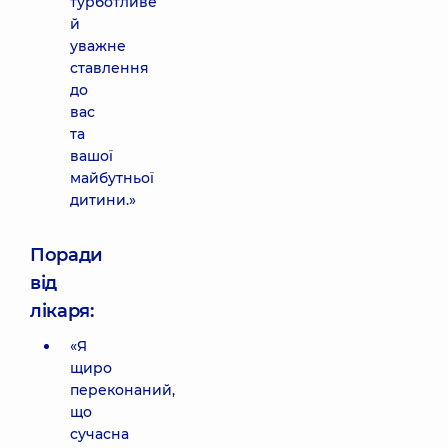
турботливе
й
уважне
ставлення
до
вас
та
вашої
майбутньої
дитини.»
Поради
від
лікаря:
«Я
щиро
переконаний,
що
сучасна