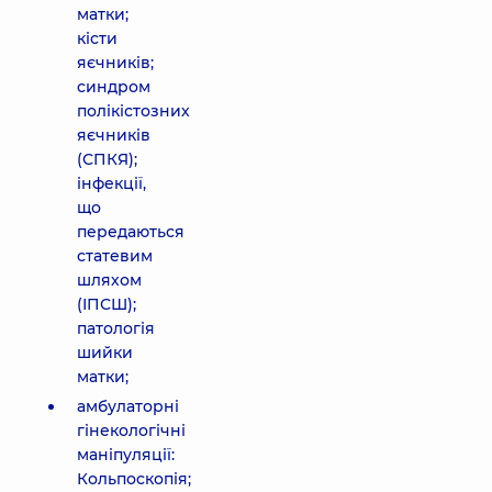
матки;
кісти
яєчників;
синдром
полікістозних
яєчників
(СПКЯ);
інфекції,
що
передаються
статевим
шляхом
(ІПСШ);
патологія
шийки
матки;
амбулаторні
гінекологічні
маніпуляції:
Кольпоскопія;