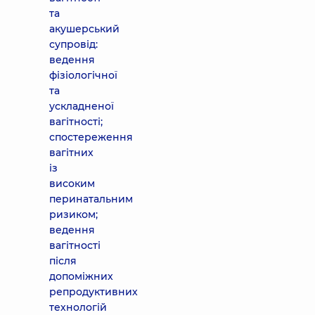
та
акушерський
супровід:
ведення
фізіологічної
та
ускладненої
вагітності;
спостереження
вагітних
із
високим
перинатальним
ризиком;
ведення
вагітності
після
допоміжних
репродуктивних
технологій