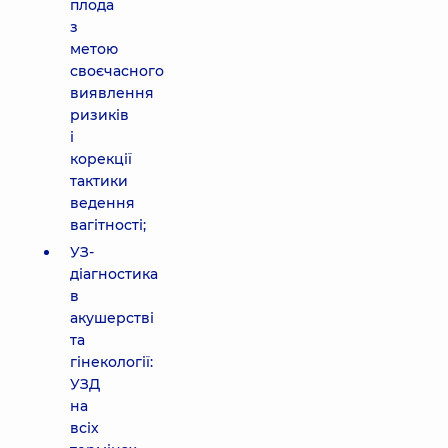
плода
з
метою
своєчасного
виявлення
ризиків
і
корекції
тактики
ведення
вагітності;
УЗ-
діагностика
в
акушерстві
та
гінекології:
УЗД
на
всіх