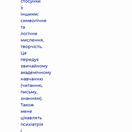
стосунки
з
іншими;
символічне
та
логічне
мислення,
творчість.
Це
передує
звичайному
академічному
навчанню
(читанню,
письму,
знанням).
Також
мене
цікавлять
психіатрія
і