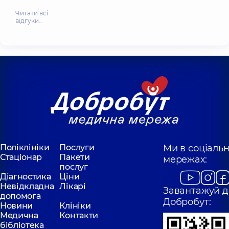
Читати всі
відгуки…
Поліклініки
Послуги
Ми в соціаль
Стаціонар
Пакети
мережах:
послуг
Діагностика
Ціни
Невідкладна
Лікарі
Завантажуй д
допомога
Добробут:
Новини
Клініки
Медична
Контакти
бібліотека