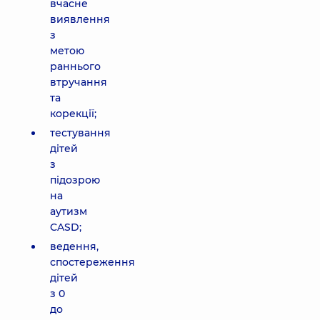
вчасне
виявлення
з
метою
раннього
втручання
та
корекції;
тестування
дітей
з
підозрою
на
аутизм
CASD;
ведення,
спостереження
дітей
з 0
до