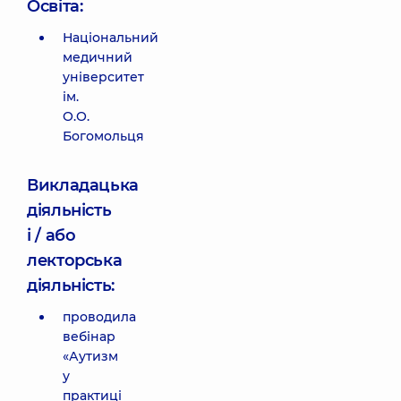
Освіта:
Національний
медичний
університет
ім.
О.О.
Богомольця
Викладацька
діяльність
і / або
лекторська
діяльність:
проводила
вебінар
«Аутизм
у
практиці