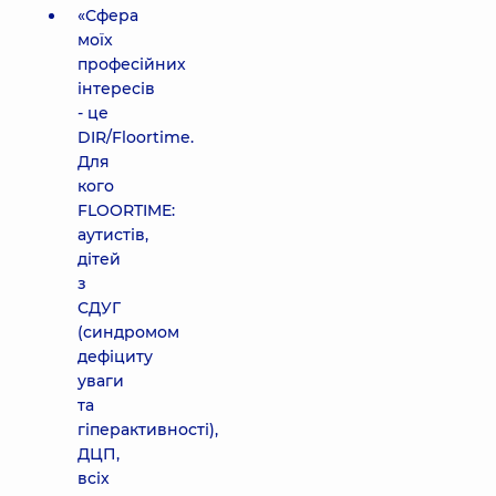
«Сфера
моїх
професійних
інтересів
- це
DIR/Floortime.
Для
кого
FLOORTIME:
аутистів,
дітей
з
СДУГ
(синдромом
дефіциту
уваги
та
гіперактивності),
ДЦП,
всіх