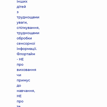
інших
дітей
з
труднощами
уваги,
спілкування,
труднощами
обробки
сенсорної
інформації.
Флортайм
- НЕ
про
виховання
чи
примус
до
навчання,
НЕ
про
те,