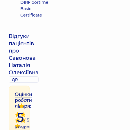
DIRFloortime
Basic
Certificate
Відгуки
пацієнтів
про
Савонова
Наталія
Олексіївна
QR
Оцінки
роботи
лікаря:
5
/ 5
рейтинг
172