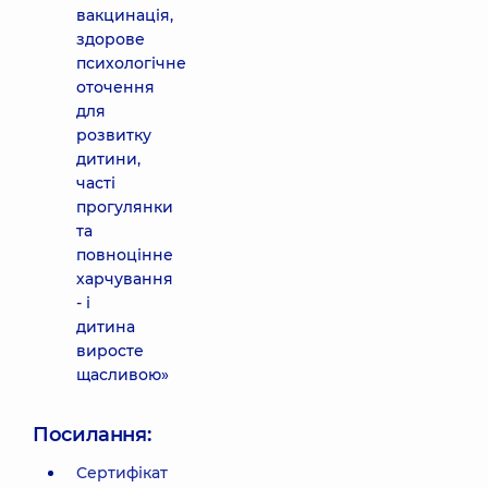
вакцинація,
здорове
психологічне
оточення
для
розвитку
дитини,
часті
прогулянки
та
повноцінне
харчування
- і
дитина
виросте
щасливою»
Посилання:
Сертифікат