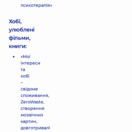
психотерапія»
Хобі,
улюблені
фільми,
книги:
«Мої
інтереси
та
хобі
–
свідоме
споживання,
ZeroWaste,
створення
мозаїчних
картин,
довготривалі