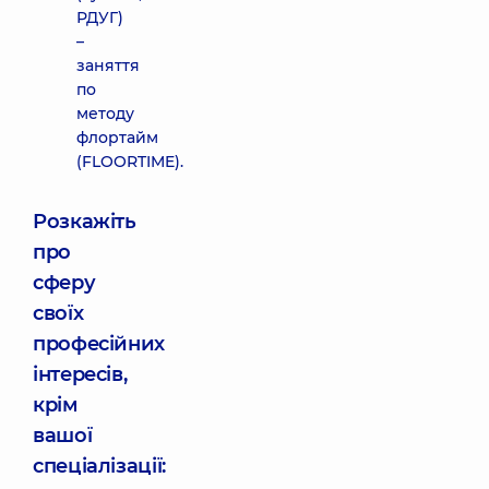
РДУГ)
–
заняття
по
методу
флортайм
(FLOORTIME).
Розкажіть
про
сферу
своїх
професійних
інтересів,
крім
вашої
спеціалізації: