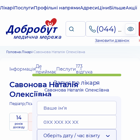
Лікарі
Послуги
Профільні напрями
Адреси
Ціни
Більше
Акції
(044) 495-2-888
Замовити дзвінок
Головна
Лікарі
Савонова Наталія Олексіївна
Де
173
Інформація
Послуги
приймає
відгука
Запис до лікаря
Савонова Наталія
Савонова Наталія Олексіївна
Олексіївна
Педіатр;
Психіатр дитячий;
14
5
/ 5
Виїзні
років
рейтинг
на підставі
приймає
послуги
досвіду
173 відгука
дітей
Оберіть дату / час візиту