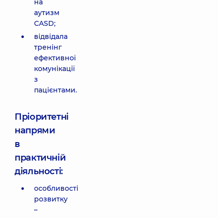
на
аутизм
CASD;
відвідала
тренінг
ефективної
комунікації
з
пацієнтами.
Пріоритетні
напрями
в
практичній
діяльності:
особливості
розвитку
–