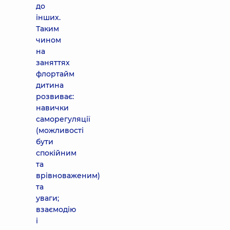
до
інших.
Таким
чином
на
заняттях
флортайм
дитина
розвиває:
навички
саморегуляції
(можливості
бути
спокійним
та
врівноваженим)
та
уваги;
взаємодію
і