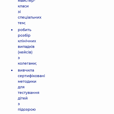
майстер-
класи
зі
спеціальних
тем;
робить
розбір
клінічних
випадків
(кейсів)
з
колегами;
вивчила
сертифіковані
методики
для
тестування
дітей
з
підозрою