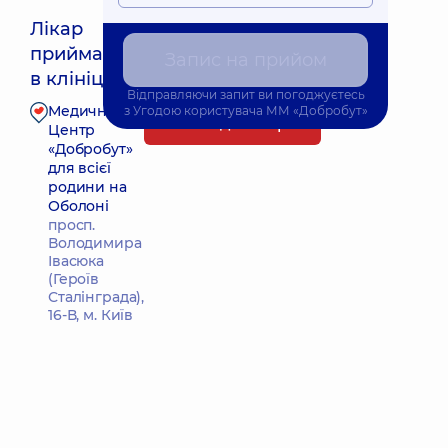
Лікар
приймає
Запис на прийом
Найближчий час прийому: Завтра о 16:30
в клініці
Відправляючи запит ви погоджуєтесь
Медичний
з
Угодою користувача
ММ «Добробут»
Запис до лікаря
Центр
«Добробут»
для всієї
родини на
Оболоні
просп.
Володимира
Івасюка
(Героїв
Сталінграда),
16-В, м. Київ