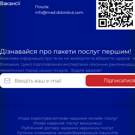
Вакансії
Пошта:
info@med.dobrobut.com
Дізнавайся про пакети послуг першим!
Важлива інформація про те як не захворіти та вберегти здоров`
близьких. Цикл підготовлених експертами сезонних рекомендаці
тематичних порад наших лікарів… Будьте здорові!
Підписатис
Угода користувача
Умови надання онлайн послуг
Умови надання послуг вакцинації
Публічний договір надання медичних послуг
Куточок споживача онлайн
Верифікація пацієнтів