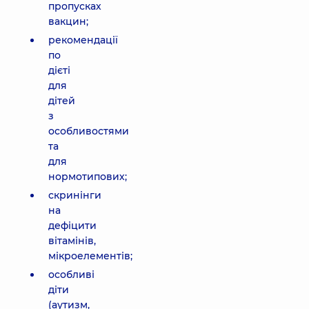
пропусках
вакцин;
рекомендації
по
дієті
для
дітей
з
особливостями
та
для
нормотипових;
скринінги
на
дефіцити
вітамінів,
мікроелементів;
особливі
діти
(аутизм,