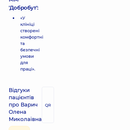
'Добробут':
«У
клініці
створені
комфортні
та
безпечні
умови
для
праці».
Відгуки
пацієнтів
про Варич
QR
Олена
Миколаївна