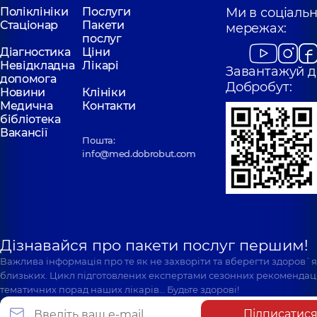
Поліклініки
Послуги
Ми в соціаль
Стаціонар
Пакети
мережах:
послуг
Діагностика
Ціни
Невідкладна
Лікарі
Завантажуй д
допомога
Добробут:
Новини
Клініки
Медична
Контакти
бібліотека
Вакансії
Пошта:
info@med.dobrobut.com
Дізнавайся про пакети послуг першим!
Важлива інформація про те як не захворіти та вберегти здоров`
близьких. Цикл підготовлених експертами сезонних рекомендаці
тематичних порад наших лікарів… Будьте здорові!
Підписатис