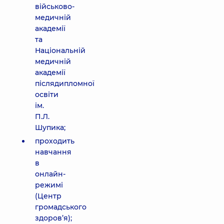
військово-
медичній
академії
та
Національній
медичній
академії
післядипломної
освіти
ім.
П.Л.
Шупика;
проходить
навчання
в
онлайн-
режимі
(Центр
громадського
здоров’я);