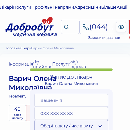
Лікарі
Послуги
Профільні напрями
Адреси
Ціни
Більше
Акції
(044) 495-2-888
Замовити дзвінок
Головна
Лікарі
Варич Олена Миколаївна
Де
384
Інформація
Послуги
приймає
відгука
Запис до лікаря
Варич Олена
Варич Олена Миколаївна
Миколаївна
Терапевт;
40
5
/ 5
років
рейтинг
на підставі
досвіду
384 відгука
Оберіть дату / час візиту