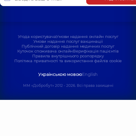
Угода користувача
Умови надання онлайн послуг
Умови надання послуг вакцинації
Публічний договір надання медичних послуг
Куточок споживача онлайн
Верифікація пацієнтів
Правила внутрішнього розпорядку
Політика приватності та використання файлів cookie
Українською мовою
English
ММ «Добробут» 2012 - 2026. Всі права захищені