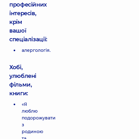
професійних
інтересів,
крім
вашої
спеціалізації:
алергологія.
Хобі,
улюблені
фільми,
книги:
«Я
люблю
подорожувати
з
родиною
та