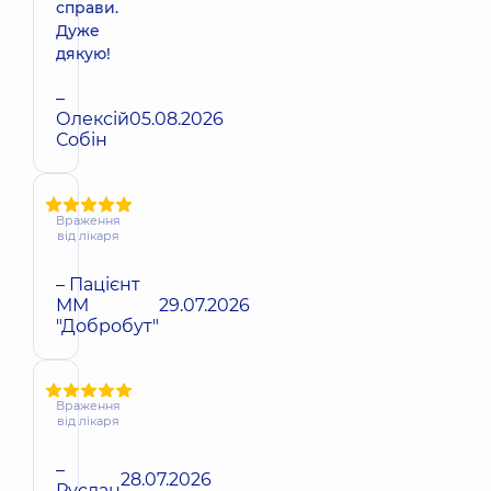
справи.
Дуже
дякую!
–
Олексій
05.08.2026
Собін
Враження
від лікаря
– Пацієнт
ММ
29.07.2026
"Добробут"
Враження
від лікаря
–
28.07.2026
Руслан